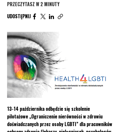
PRZECZYTASZ W 2 MINUTY
UDOSTĘPNIJ ARTYKUŁ NA FACEBOOK. STRONA O
UDOSTĘPNIJ ARTYKUŁ NA TWITTER. STRONA
UDOSTĘPNIJ ARTYKUŁ NA LINKEDIN. S
UDOSTĘPNIJ
Skopiuj link tego artykułu
13-14 października odbędzie się szkolenie
pilotażowe „Ograniczenie nierówności w zdrowiu
doświadczanych przez osoby LGBTI” dla pracowników
ochrony zdrowia (lekarzy, pielęgniarek, psychologów,