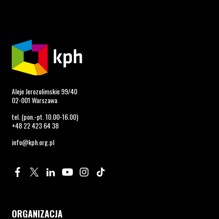
Aleje Jerozolimskie 99/40
02-001 Warszawa
tel. (pon.-pt. 10.00-16.00)
+48 22 423 64 38
info@kph.org.pl
Profil na Facebook. Strona otwiera się w nowym oknie.
Profil na Twitter. Strona otwiera się w nowym oknie.
Profil na LinkedIn. Strona otwiera się w nowym oknie.
Profil na YouTube. Strona otwiera się w nowym 
Profil na Instagram. Strona otwiera się 
Profil na Tiktok. Strona otwiera się
ORGANIZACJA