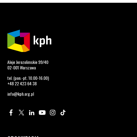
Aleje Jerozolimskie 99/40
02-001 Warszawa
tel. (pon.-pt. 10.00-16.00)
+48 22 423 64 38
info@kph.org.pl
Profil na Facebook. Strona otwiera się w nowym oknie.
Profil na Twitter. Strona otwiera się w nowym oknie.
Profil na LinkedIn. Strona otwiera się w nowym oknie.
Profil na YouTube. Strona otwiera się w nowym 
Profil na Instagram. Strona otwiera się 
Profil na Tiktok. Strona otwiera się