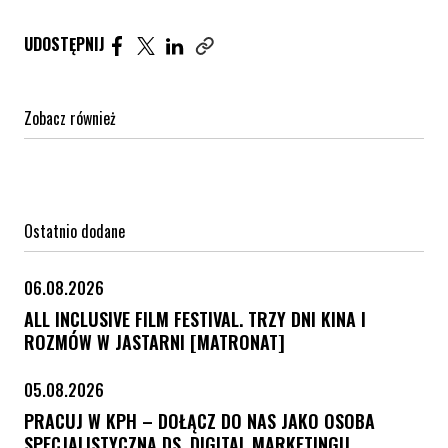
Udostępnij artykuł na Facebook. Strona otwiera się 
Udostępnij artykuł na Twitter. Strona otwiera s
Udostępnij artykuł na Linkedin. Strona otw
UDOSTĘPNIJ
Zobacz również
Ostatnio dodane
06.08.2026
ALL INCLUSIVE FILM FESTIVAL. TRZY DNI KINA I
ROZMÓW W JASTARNI [MATRONAT]
05.08.2026
PRACUJ W KPH – DOŁĄCZ DO NAS JAKO OSOBA
SPECJALISTYCZNA DS. DIGITAL MARKETINGU