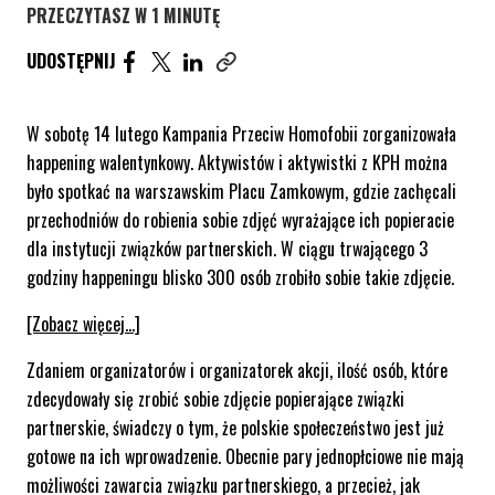
PRZECZYTASZ W 1 MINUTĘ
UDOSTĘPNIJ ARTYKUŁ NA FACEBOOK. STRONA O
UDOSTĘPNIJ ARTYKUŁ NA TWITTER. STRONA
UDOSTĘPNIJ ARTYKUŁ NA LINKEDIN. S
UDOSTĘPNIJ
Skopiuj link tego artykułu
W sobotę 14 lutego Kampania Przeciw Homofobii zorganizowała
happening walentynkowy. Aktywistów i aktywistki z KPH można
było spotkać na warszawskim Placu Zamkowym, gdzie zachęcali
przechodniów do robienia sobie zdjęć wyrażające ich popieracie
dla instytucji związków partnerskich. W ciągu trwającego 3
godziny happeningu blisko 300 osób zrobiło sobie takie zdjęcie.
[Zobacz więcej…]
Zdaniem organizatorów i organizatorek akcji, ilość osób, które
zdecydowały się zrobić sobie zdjęcie popierające związki
partnerskie, świadczy o tym, że polskie społeczeństwo jest już
gotowe na ich wprowadzenie. Obecnie pary jednopłciowe nie mają
możliwości zawarcia związku partnerskiego, a przecież, jak