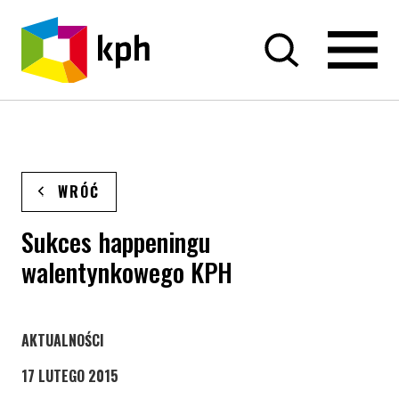
PRZEJDŹ DO TREŚCI
WRÓĆ
Sukces happeningu
walentynkowego KPH
STRONA KATEGORII WPISÓW
AKTUALNOŚCI
17 LUTEGO 2015