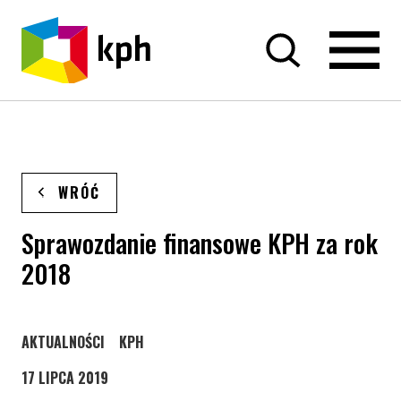
PRZEJDŹ DO TREŚCI
WRÓĆ
Sprawozdanie finansowe KPH za rok
2018
STRONA KATEGORII WPISÓW
STRONA KATEGORII WPISÓW
AKTUALNOŚCI
KPH
17 LIPCA 2019