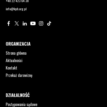
+48 22 423 64 38
info@kph.org.pl
Profil na Facebook. Strona otwiera się w nowym oknie.
Profil na Twitter. Strona otwiera się w nowym oknie.
Profil na LinkedIn. Strona otwiera się w nowym oknie.
Profil na YouTube. Strona otwiera się w nowym 
Profil na Instagram. Strona otwiera się 
Profil na Tiktok. Strona otwiera się
ORGANIZACJA
Strona główna
Aktualności
Kontakt
Przekaż darowiznę
DZIAŁALNOŚĆ
Postępowania sądowe