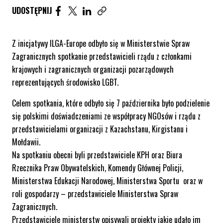
UDOSTĘPNIJ ARTYKUŁ NA FACEBOOK. STRONA O
UDOSTĘPNIJ ARTYKUŁ NA TWITTER. STRONA
UDOSTĘPNIJ ARTYKUŁ NA LINKEDIN. S
UDOSTĘPNIJ
Skopiuj link tego artykułu
Z inicjatywy ILGA-Europe odbyło się w Ministerstwie Spraw
Zagranicznych spotkanie przedstawicieli rządu z członkami
krajowych i zagranicznych organizacji pozarządowych
reprezentujących środowisko LGBT.
Celem spotkania, które odbyło się 7 października było podzielenie
się polskimi doświadczeniami ze współpracy NGOsów i rządu z
przedstawicielami organizacji z Kazachstanu, Kirgistanu i
Mołdawii.
Na spotkaniu obecni byli przedstawiciele KPH oraz Biura
Rzecznika Praw Obywatelskich, Komendy Głównej Policji,
Ministerstwa Edukacji Narodowej, Ministerstwa Sportu oraz w
roli gospodarzy – przedstawiciele Ministerstwa Spraw
Zagranicznych.
Przedstawiciele ministerstw opisywali projekty jakie udało im