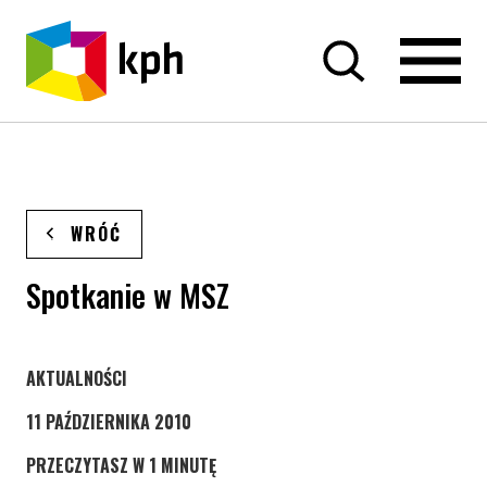
PRZEJDŹ DO TREŚCI
WRÓĆ
Spotkanie w MSZ
STRONA KATEGORII WPISÓW
AKTUALNOŚCI
11 PAŹDZIERNIKA 2010
PRZECZYTASZ W 1 MINUTĘ