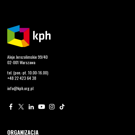
Aleje Jerozolimskie 99/40
02-001 Warszawa
tel. (pon.-pt. 10.00-16.00)
+48 22 423 64 38
info@kph.org.pl
Profil na Facebook. Strona otwiera się w nowym oknie.
Profil na Twitter. Strona otwiera się w nowym oknie.
Profil na LinkedIn. Strona otwiera się w nowym oknie.
Profil na YouTube. Strona otwiera się w nowym 
Profil na Instagram. Strona otwiera się 
Profil na Tiktok. Strona otwiera się
ORGANIZACJA