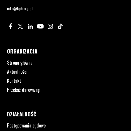
info@kph.org.pl
Profil na Facebook. Strona otwiera się w nowym oknie.
Profil na Twitter. Strona otwiera się w nowym oknie.
Profil na LinkedIn. Strona otwiera się w nowym oknie.
Profil na YouTube. Strona otwiera się w nowym 
Profil na Instagram. Strona otwiera się 
Profil na Tiktok. Strona otwiera się
ORGANIZACJA
Strona główna
Aktualności
Kontakt
Przekaż darowiznę
DZIAŁALNOŚĆ
Postępowania sądowe