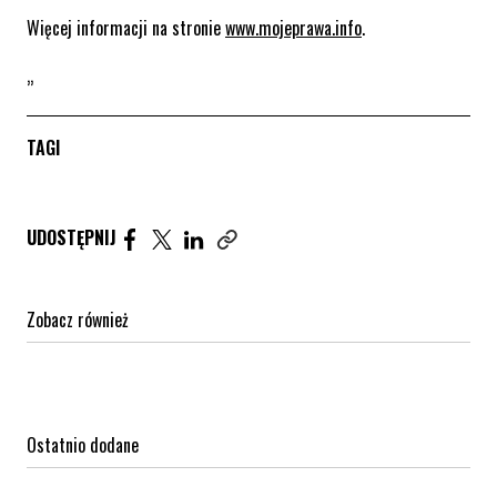
Więcej informacji na stronie
www.mojeprawa.info
.
„
TAGI
Udostępnij artykuł na Facebook. Strona otwiera się 
Udostępnij artykuł na Twitter. Strona otwiera s
Udostępnij artykuł na Linkedin. Strona otw
UDOSTĘPNIJ
Zobacz również
Ostatnio dodane