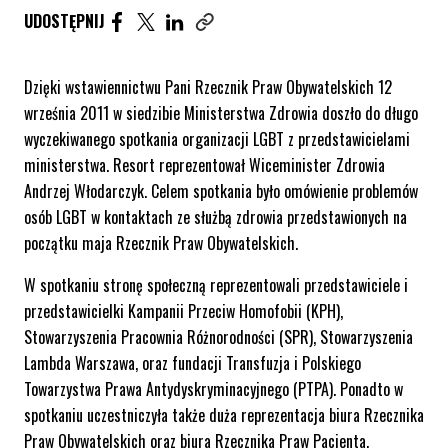
UDOSTĘPNIJ ARTYKUŁ NA FACEBOOK. STRONA O
UDOSTĘPNIJ ARTYKUŁ NA TWITTER. STRONA
UDOSTĘPNIJ ARTYKUŁ NA LINKEDIN. S
UDOSTĘPNIJ
Skopiuj link tego artykułu
Dzięki wstawiennictwu Pani Rzecznik Praw Obywatelskich 12
września 2011 w siedzibie Ministerstwa Zdrowia doszło do długo
wyczekiwanego spotkania organizacji LGBT z przedstawicielami
ministerstwa. Resort reprezentował Wiceminister Zdrowia
Andrzej Włodarczyk. Celem spotkania było omówienie problemów
osób LGBT w kontaktach ze służbą zdrowia przedstawionych na
początku maja Rzecznik Praw Obywatelskich.
W spotkaniu stronę społeczną reprezentowali przedstawiciele i
przedstawicielki Kampanii Przeciw Homofobii (KPH),
Stowarzyszenia Pracownia Różnorodności (SPR), Stowarzyszenia
Lambda Warszawa, oraz fundacji Transfuzja i Polskiego
Towarzystwa Prawa Antydyskryminacyjnego (PTPA). Ponadto w
spotkaniu uczestniczyła także duża reprezentacja biura Rzecznika
Praw Obywatelskich oraz biura Rzecznika Praw Pacjenta.