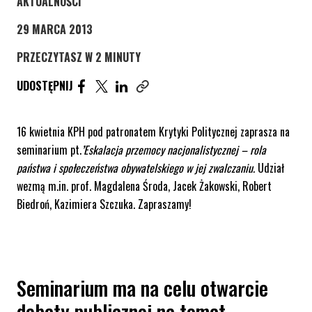
STRONA KATEGORII WPISÓW
AKTUALNOŚCI
29 MARCA 2013
PRZECZYTASZ W 2 MINUTY
UDOSTĘPNIJ ARTYKUŁ NA FACEBOOK. STRONA O
UDOSTĘPNIJ ARTYKUŁ NA TWITTER. STRONA
UDOSTĘPNIJ ARTYKUŁ NA LINKEDIN. S
UDOSTĘPNIJ
Skopiuj link tego artykułu
16 kwietnia KPH pod patronatem Krytyki Politycznej zaprasza na
seminarium pt.
’
Eskalacja przemocy nacjonalistycznej – rola
państwa i społeczeństwa obywatelskiego w jej zwalczaniu.
Udział
wezmą m.in. prof. Magdalena Środa, Jacek Żakowski, Robert
Biedroń, Kazimiera Szczuka. Zapraszamy!
Seminarium ma na celu otwarcie
debaty publicznej na temat