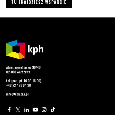
TU ZNAJDZIESZ WSPARCIE
Aleje Jerozolimskie 99/40
02-001 Warszawa
tel. (pon.-pt. 10.00-16.00)
+48 22 423 64 38
info@kph.org.pl
Profil na Facebook. Strona otwiera się w nowym oknie.
Profil na Twitter. Strona otwiera się w nowym oknie.
Profil na LinkedIn. Strona otwiera się w nowym oknie.
Profil na YouTube. Strona otwiera się w nowym 
Profil na Instagram. Strona otwiera się 
Profil na Tiktok. Strona otwiera się