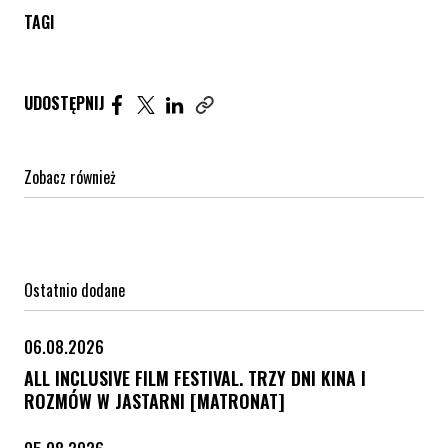
TAGI
Udostępnij artykuł na Facebook. Strona otwiera się 
Udostępnij artykuł na Twitter. Strona otwiera s
Udostępnij artykuł na Linkedin. Strona otw
UDOSTĘPNIJ
Zobacz również
Ostatnio dodane
06.08.2026
ALL INCLUSIVE FILM FESTIVAL. TRZY DNI KINA I
ROZMÓW W JASTARNI [MATRONAT]