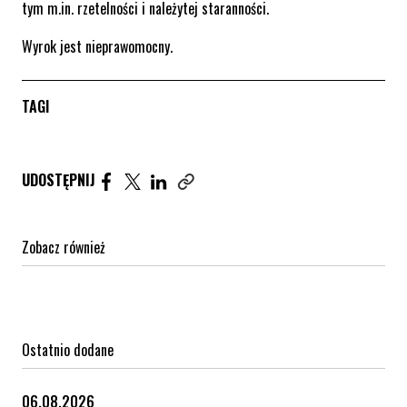
tym m.in. rzetelności i należytej staranności.
Wyrok jest nieprawomocny.
TAGI
Udostępnij artykuł na Facebook. Strona otwiera się 
Udostępnij artykuł na Twitter. Strona otwiera s
Udostępnij artykuł na Linkedin. Strona otw
UDOSTĘPNIJ
Zobacz również
Ostatnio dodane
06.08.2026