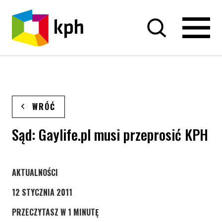
PRZEJDŹ DO TREŚCI
WRÓĆ
Sąd: Gaylife.pl musi przeprosić KPH
STRONA KATEGORII WPISÓW
AKTUALNOŚCI
12 STYCZNIA 2011
PRZECZYTASZ W 1 MINUTĘ