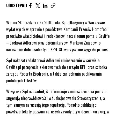
UDOSTĘPNIJ ARTYKUŁ NA FACEBOOK. STRONA O
UDOSTĘPNIJ ARTYKUŁ NA TWITTER. STRONA
UDOSTĘPNIJ ARTYKUŁ NA LINKEDIN. S
UDOSTĘPNIJ
Skopiuj link tego artykułu
W dniu 20 października 2010 roku Sąd Okręgowy w Warszawie
wydał wyrok w sprawie z powództwa Kampanii Przeciw Homofobii
przeciwko właścicielowi i redaktorowi naczelnemu portalu Gaylife
– Jackowi Adlerowi oraz dziennikarzowi Markowi Zającowi o
naruszenie dóbr osobistych KPH. Stowarzyszenie wygrało proces.
Sąd nakazał redaktorowi Adlerowi umieszczenie w serwisie
Gaylife.pl przeprosin skierowanych do zarządu KPH oraz członka
zarządu Roberta Biedronia, a także zaniechania publikowania
podobnych tekstów.
W wyroku Sąd uzasadnił, iż informacje zamieszczone na portalu
sugerują nieprawidłowości w funkcjonowaniu Stowarzyszenia, a
tym samym naruszają jego reputację. Ponadto publikując
powyższe teksty pozwani naruszyli zasady etyki dziennikarskiej, w