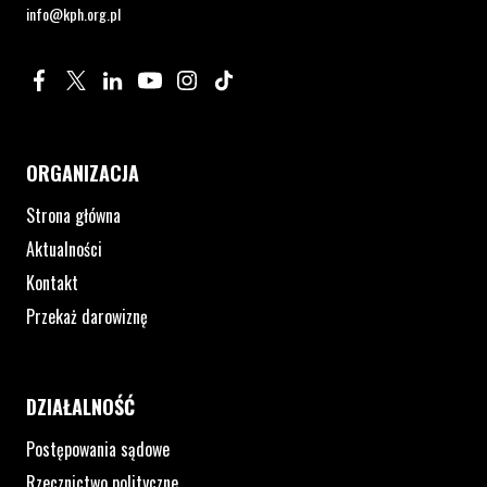
info@kph.org.pl
Profil na Facebook. Strona otwiera się w nowym oknie.
Profil na Twitter. Strona otwiera się w nowym oknie.
Profil na LinkedIn. Strona otwiera się w nowym oknie.
Profil na YouTube. Strona otwiera się w nowym 
Profil na Instagram. Strona otwiera się 
Profil na Tiktok. Strona otwiera się
ORGANIZACJA
Strona główna
Aktualności
Kontakt
Przekaż darowiznę
DZIAŁALNOŚĆ
Postępowania sądowe
Rzecznictwo polityczne