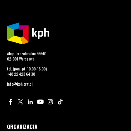
Aleje Jerozolimskie 99/40
02-001 Warszawa
tel. (pon.-pt. 10.00-16.00)
+48 22 423 64 38
info@kph.org.pl
Profil na Facebook. Strona otwiera się w nowym oknie.
Profil na Twitter. Strona otwiera się w nowym oknie.
Profil na LinkedIn. Strona otwiera się w nowym oknie.
Profil na YouTube. Strona otwiera się w nowym 
Profil na Instagram. Strona otwiera się 
Profil na Tiktok. Strona otwiera się
ORGANIZACJA