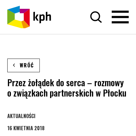
PRZEJDŹ DO TREŚCI
WRÓĆ
Przez żołądek do serca – rozmowy
o związkach partnerskich w Płocku
STRONA KATEGORII WPISÓW
AKTUALNOŚCI
16 KWIETNIA 2018