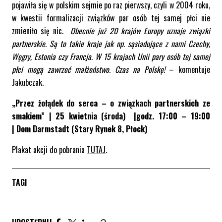
pojawiła się w polskim sejmie po raz pierwszy, czyli w 2004 roku,
w kwestii formalizacji związków par osób tej samej płci nie
zmieniło się nic.
Obecnie już 20 krajów Europy uznaje związki
partnerskie. Są to takie kraje jak np. sąsiadujące z nami Czechy,
Węgry, Estonia czy Francja. W 15 krajach Unii pary osób tej samej
płci mogą zawrzeć małżeństwo. Czas na Polskę!
– komentuje
Jakubczak.
„Przez żołądek do serca – o związkach partnerskich ze
smakiem” |
25 kwietnia (środa) |
godz. 17:00 – 19:00
|
Dom Darmstadt (Stary Rynek 8, Płock)
Plakat akcji do pobrania
TUTAJ
.
TAGI
Udostępnij artykuł na Facebook. Strona otwiera się 
Udostępnij artykuł na Twitter. Strona otwiera s
Udostępnij artykuł na Linkedin. Strona otw