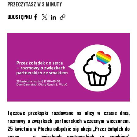
PRZECZYTASZ W 3 MINUTY
UDOSTĘPNIJ ARTYKUŁ NA FACEBOOK. STRONA O
UDOSTĘPNIJ ARTYKUŁ NA TWITTER. STRONA
UDOSTĘPNIJ ARTYKUŁ NA LINKEDIN. S
UDOSTĘPNIJ
Skopiuj link tego artykułu
Tęczowe przekąski rozdawane na ulicy w czasie dnia,
rozmowy o związkach partnerskich wczesnym wieczorem.
25 kwietnia w Płocku odbędzie się akcja „Przez żołądek do
serca – o związkach partnerskich ze smakiem”