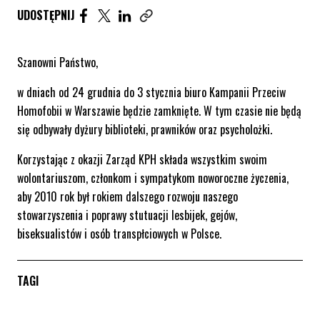
UDOSTĘPNIJ ARTYKUŁ NA FACEBOOK. STRONA O
UDOSTĘPNIJ ARTYKUŁ NA TWITTER. STRONA
UDOSTĘPNIJ ARTYKUŁ NA LINKEDIN. S
UDOSTĘPNIJ
Skopiuj link tego artykułu
Szanowni Państwo,
w dniach od 24 grudnia do 3 stycznia biuro Kampanii Przeciw
Homofobii w Warszawie będzie zamknięte. W tym czasie nie będą
się odbywały dyżury biblioteki, prawników oraz psycholożki.
Korzystając z okazji Zarząd KPH składa wszystkim swoim
wolontariuszom, członkom i sympatykom noworoczne życzenia,
aby 2010 rok był rokiem dalszego rozwoju naszego
stowarzyszenia i poprawy stutuacji lesbijek, gejów,
biseksualistów i osób transpłciowych w Polsce.
TAGI