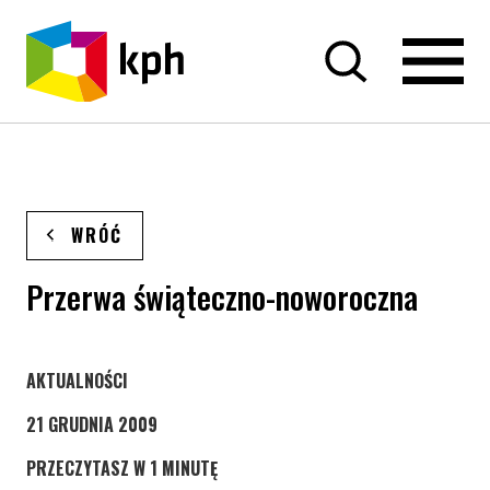
PRZEJDŹ DO TREŚCI
WRÓĆ
Przerwa świąteczno-noworoczna
STRONA KATEGORII WPISÓW
AKTUALNOŚCI
21 GRUDNIA 2009
PRZECZYTASZ W 1 MINUTĘ