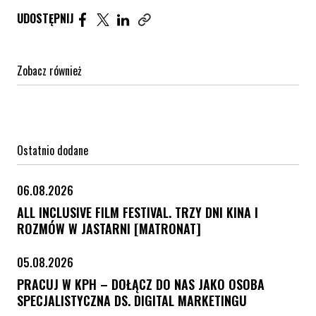
Udostępnij artykuł na Facebook. Strona otwiera się 
Udostępnij artykuł na Twitter. Strona otwiera s
Udostępnij artykuł na Linkedin. Strona otw
UDOSTĘPNIJ
Zobacz również
Ostatnio dodane
06.08.2026
ALL INCLUSIVE FILM FESTIVAL. TRZY DNI KINA I
ROZMÓW W JASTARNI [MATRONAT]
05.08.2026
PRACUJ W KPH – DOŁĄCZ DO NAS JAKO OSOBA
SPECJALISTYCZNA DS. DIGITAL MARKETINGU