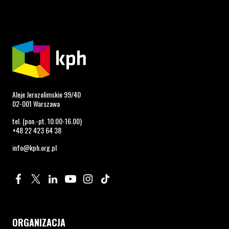
Aleje Jerozolimskie 99/40
02-001 Warszawa
tel. (pon.-pt. 10.00-16.00)
+48 22 423 64 38
info@kph.org.pl
Profil na Facebook. Strona otwiera się w nowym oknie.
Profil na Twitter. Strona otwiera się w nowym oknie.
Profil na LinkedIn. Strona otwiera się w nowym oknie.
Profil na YouTube. Strona otwiera się w nowym 
Profil na Instagram. Strona otwiera się 
Profil na Tiktok. Strona otwiera się
ORGANIZACJA