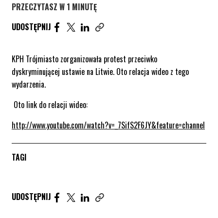
PRZECZYTASZ W 1 MINUTĘ
UDOSTĘPNIJ ARTYKUŁ NA FACEBOOK. STRONA O
UDOSTĘPNIJ ARTYKUŁ NA TWITTER. STRONA
UDOSTĘPNIJ ARTYKUŁ NA LINKEDIN. S
UDOSTĘPNIJ
Skopiuj link tego artykułu
KPH Trójmiasto zorganizowała protest przeciwko
dyskryminującej ustawie na Litwie. Oto relacja wideo z tego
wydarzenia.
Oto link do relacji wideo:
http://www.youtube.com/watch?v=_7SifS2F6JY&feature=channel
TAGI
Udostępnij artykuł na Facebook. Strona otwiera się 
Udostępnij artykuł na Twitter. Strona otwiera s
Udostępnij artykuł na Linkedin. Strona otw
UDOSTĘPNIJ