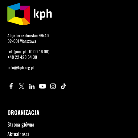
Aleje Jerozolimskie 99/40
02-001 Warszawa
tel. (pon.-pt. 10.00-16.00)
+48 22 423 64 38
info@kph.org.pl
Profil na Facebook. Strona otwiera się w nowym oknie.
Profil na Twitter. Strona otwiera się w nowym oknie.
Profil na LinkedIn. Strona otwiera się w nowym oknie.
Profil na YouTube. Strona otwiera się w nowym 
Profil na Instagram. Strona otwiera się 
Profil na Tiktok. Strona otwiera się
ORGANIZACJA
Strona główna
Aktualności