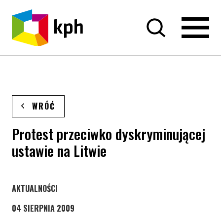
PRZEJDŹ DO TREŚCI
WRÓĆ
Protest przeciwko dyskryminującej
ustawie na Litwie
STRONA KATEGORII WPISÓW
AKTUALNOŚCI
04 SIERPNIA 2009