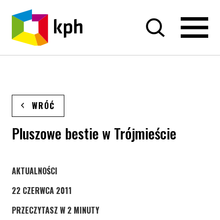
PRZEJDŹ DO TREŚCI
WRÓĆ
Pluszowe bestie w Trójmieście
STRONA KATEGORII WPISÓW
AKTUALNOŚCI
22 CZERWCA 2011
PRZECZYTASZ W 2 MINUTY