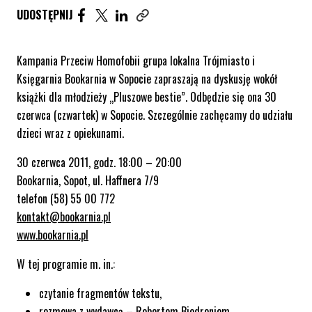
UDOSTĘPNIJ ARTYKUŁ NA FACEBOOK. STRONA O
UDOSTĘPNIJ ARTYKUŁ NA TWITTER. STRONA
UDOSTĘPNIJ ARTYKUŁ NA LINKEDIN. S
UDOSTĘPNIJ
Skopiuj link tego artykułu
Kampania Przeciw Homofobii grupa lokalna Trójmiasto i
Księgarnia Bookarnia w Sopocie zapraszają na dyskusję wokół
książki dla młodzieży „Pluszowe bestie”. Odbędzie się ona 30
czerwca (czwartek) w Sopocie. Szczególnie zachęcamy do udziału
dzieci wraz z opiekunami.
30 czerwca 2011, godz. 18:00 – 20:00
Bookarnia, Sopot, ul. Haffnera 7/9
telefon (58) 55 00 772
kontakt@bookarnia.pl
www.bookarnia.pl
W tej programie m. in.:
czytanie fragmentów tekstu,
rozmowa z wydawcą – Robertem Biedroniem,