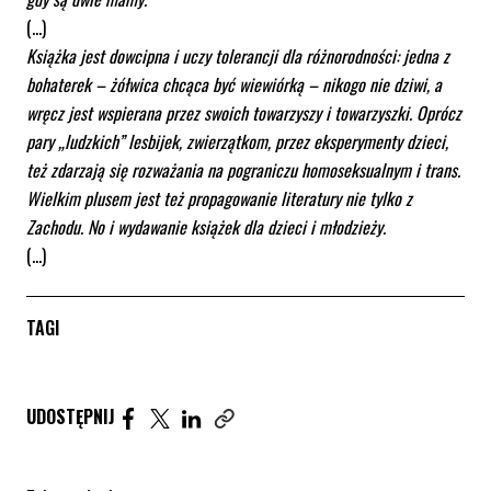
(…)
Książka jest dowcipna i uczy tolerancji dla różnorodności: jedna z
bohaterek – żółwica chcąca być wiewiórką – nikogo nie dziwi, a
wręcz jest wspierana przez swoich towarzyszy i towarzyszki. Oprócz
pary „ludzkich” lesbijek, zwierzątkom, przez eksperymenty dzieci,
też zdarzają się rozważania na pograniczu homoseksualnym i trans.
Wielkim plusem jest też propagowanie literatury nie tylko z
Zachodu. No i wydawanie książek dla dzieci i młodzieży.
(…)
TAGI
Udostępnij artykuł na Facebook. Strona otwiera się 
Udostępnij artykuł na Twitter. Strona otwiera s
Udostępnij artykuł na Linkedin. Strona otw
UDOSTĘPNIJ