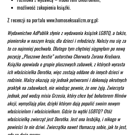
możliwość zakupienia książki.
Z recenzji na portalu www.homoseksualizm.org.pl:
Wydawnictwo AdPublik słynie z wydawania książek LGBTQ, a także,
pioniersko w naszym kraju, dla dzieci i młodzieży. Należy mu się za
to co najmniej pochwała. Dlatego tym chętniej sięgnęłam po nową
pozycję „Pluszowe bestie” autorstwa Chorwata Zorana Krušvara.
Książka opowiada o grupie pluszowych zabawek, z których wyrasta
ich właścicielka Dorotka, więc zostają oddane do innych dzieci w
rodzinie. Malcy okazują się jednak potworami i dokonują okrutnych
praktyk na zabawkach, nie wiedząc pewnie, że one żyją. Zwierzęta
jednak, pod wodzą misia Grzesia, który chce być bohaterem filmów
akcji, wymyślają plan, dzięki którym dają popalić swoim nowym
właścicielom i właścicielkom. Gdzie tu wątki LGBTQ? Otóż
właścicielką zwierząt jest Dorotka. Jest ona lesbijką, i nikogo w
powieści to nie dziwi. Zwierzątka nawet tłumaczą sobie, jak to jest,
gdy są dwie mamy.