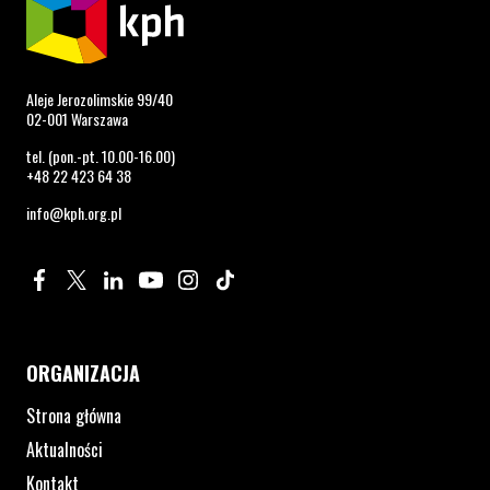
Aleje Jerozolimskie 99/40
02-001 Warszawa
tel. (pon.-pt. 10.00-16.00)
+48 22 423 64 38
info@kph.org.pl
Profil na Facebook. Strona otwiera się w nowym oknie.
Profil na Twitter. Strona otwiera się w nowym oknie.
Profil na LinkedIn. Strona otwiera się w nowym oknie.
Profil na YouTube. Strona otwiera się w nowym 
Profil na Instagram. Strona otwiera się 
Profil na Tiktok. Strona otwiera się
ORGANIZACJA
Strona główna
Aktualności
Kontakt