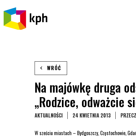
PRZEJDŹ DO TREŚCI
WRÓĆ
Na majówkę druga od
„Rodzice, odważcie s
STRONA KATEGORII WPISÓW
AKTUALNOŚCI
24 KWIETNIA 2013
PRZECZ
W sześciu miastach – Bydgoszczy, Częstochowie, Gdańsk