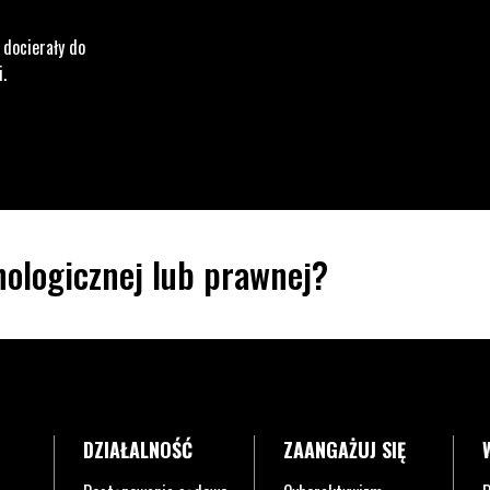
 docierały do
i.
ologicznej lub prawnej?
DZIAŁALNOŚĆ
ZAANGAŻUJ SIĘ