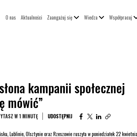
O nas
Aktualności
Zaangażuj się
Wiedza
Współpracuj
słona kampanii społecznej
ię mówić”
UDOSTĘPNIJ ARTYKUŁ NA
UDOSTĘPNIJ ARTYKUŁ
UDOSTĘPNIJ ART
YTASZ W 1 MINUTĘ
UDOSTĘPNIJ
Skopiuj link teg
u, Lublinie, Olsztynie oraz Rzeszowie ruszyła w poniedziałek 22 kwietni