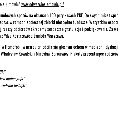
ie się mówić”
www.odwazciesiemowic.pl/
undowych spotów na ekranach LCD przy kasach PKP. Do swych miast spro
adząc w ramach społecznej zbiórki niezbędne fundusze. Wszystkim osobo
ej rzeszy odbiorców składamy serdeczne gratulacje i podziękowania. Za w
az Ydze Kostrzewie z Lambda Warszawa.
iw Homofobii w marcu br. odbiła się głośnym echem w mediach i dyskusj
zy Władysław Kowalski i Mirosław Zbrojewicz. Plakaty prezentujące rodzicó
jki”
ław ojciec geja”
rodzice lesbijki”