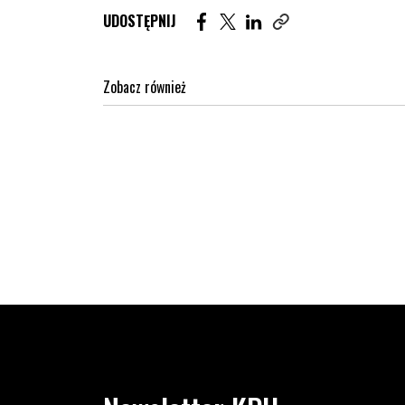
Udostępnij artykuł na Facebook. St
Udostępnij artykuł na Twitter
Udostępnij artykuł na Lin
UDOSTĘPNIJ
Zobacz również