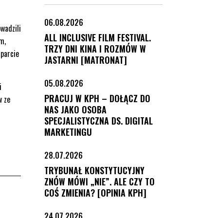
06.08.2026
wadzili
ALL INCLUSIVE FILM FESTIVAL.
m,
TRZY DNI KINA I ROZMÓW W
sparcie
JASTARNI [MATRONAT]
05.08.2026
i
PRACUJ W KPH – DOŁĄCZ DO
w ze
NAS JAKO OSOBA
SPECJALISTYCZNA DS. DIGITAL
MARKETINGU
28.07.2026
TRYBUNAŁ KONSTYTUCYJNY
ZNÓW MÓWI „NIE”. ALE CZY TO
COŚ ZMIENIA? [OPINIA KPH]
24.07.2026