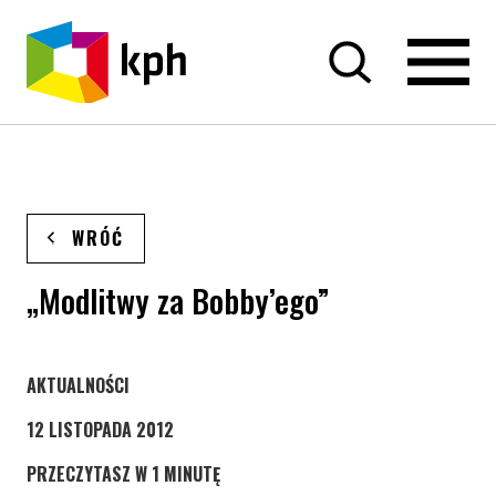
PRZEJDŹ DO TREŚCI
WRÓĆ
„Modlitwy za Bobby’ego”
STRONA KATEGORII WPISÓW
AKTUALNOŚCI
12 LISTOPADA 2012
PRZECZYTASZ W 1 MINUTĘ