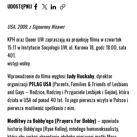
UDOSTĘPNIJ ARTYKUŁ NA FACEBOOK. STRONA O
UDOSTĘPNIJ ARTYKUŁ NA TWITTER. STRONA
UDOSTĘPNIJ ARTYKUŁ NA LINKEDIN. S
UDOSTĘPNIJ
Skopiuj link tego artykułu
USA, 2009, z Sigourney Weaver
KPH oraz Queer UW zapraszają na projekcję filmu w czwartek
15.11 w Instytucie Socjologii UW, ul. Karowa 18, godz 18.00, sala
401.
wstęp wolny.
Wprowadzenie do filmu wygłosi
Jody Huckaby
,
dyrektor
organizacji
PFLAG USA
(Parents, Families & Friends of Lesbians
and Gays – Rodzice, Rodziny i Przyjaciele Lesbijek i Gejów), która
działa w USA od ponad 40 lat. To jego pierwsza wizyta w Polsce i
pierwsza możliwość spotkania z nim.
Modlitwy za Bobby’ego (Prayers For Bobby)
– opowiada
historię Bobby’ego (Ryan Kelley), młodego homoseksualisty,
który aby zyskać akceptację głęboko wierzącej matki Mary