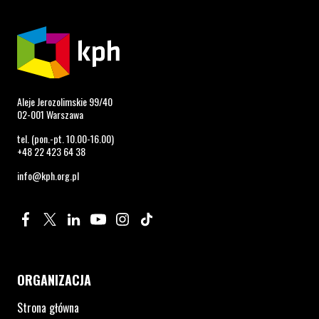
Aleje Jerozolimskie 99/40
02-001 Warszawa
tel. (pon.-pt. 10.00-16.00)
+48 22 423 64 38
info@kph.org.pl
Profil na Facebook. Strona otwiera się w nowym oknie.
Profil na Twitter. Strona otwiera się w nowym oknie.
Profil na LinkedIn. Strona otwiera się w nowym oknie.
Profil na YouTube. Strona otwiera się w nowym 
Profil na Instagram. Strona otwiera się 
Profil na Tiktok. Strona otwiera się
ORGANIZACJA
Strona główna