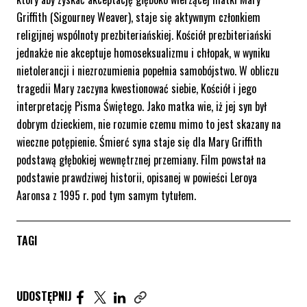
Griffith (Sigourney Weaver), staje się aktywnym członkiem
religijnej wspólnoty prezbiteriańskiej. Kościół prezbiteriański
jednakże nie akceptuje homoseksualizmu i chłopak, w wyniku
nietolerancji i niezrozumienia popełnia samobójstwo. W obliczu
tragedii Mary zaczyna kwestionować siebie, Kościół i jego
interpretację Pisma Świętego. Jako matka wie, iż jej syn był
dobrym dzieckiem, nie rozumie czemu mimo to jest skazany na
wieczne potępienie. Śmierć syna staje się dla Mary Griffith
podstawą głębokiej wewnętrznej przemiany. Film powstał na
podstawie prawdziwej historii, opisanej w powieści Leroya
Aaronsa z 1995 r. pod tym samym tytułem.
TAGI
Udostępnij artykuł na Facebook. Strona otwiera się 
Udostępnij artykuł na Twitter. Strona otwiera s
Udostępnij artykuł na Linkedin. Strona otw
UDOSTĘPNIJ