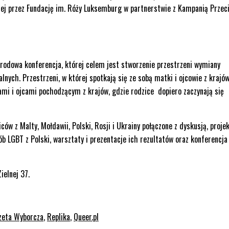
nej przez Fundację im. Róży Luksemburg w partnerstwie z Kampanią Przec
rodowa konferencja, której celem jest stworzenie przestrzeni wymiany
ych. Przestrzeni, w której spotkają się ze sobą matki i ojcowie z krajów
ami i ojcami pochodzącym z krajów, gdzie rodzice dopiero zaczynają się
ów z Malty, Mołdawii, Polski, Rosji i Ukrainy połączone z dyskusją, proje
b LGBT z Polski, warsztaty i prezentacje ich rezultatów oraz konferencja
ielnej 37.
zeta Wyborcza
,
Replika
,
Queer.pl