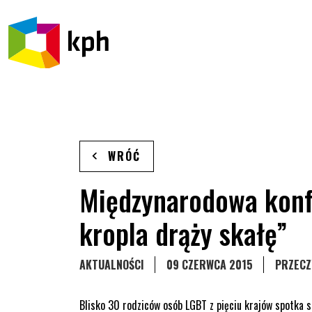
PRZEJDŹ DO TREŚCI
WRÓĆ
Międzynarodowa konf
kropla drąży skałę”
STRONA KATEGORII WPISÓW
AKTUALNOŚCI
09 CZERWCA 2015
PRZECZ
Blisko 30 rodziców osób LGBT z pięciu krajów spotka s