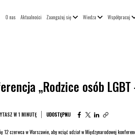
O nas
Aktualności
Zaangażuj się
Wiedza
Współpracuj
erencja „Rodzice osób LGBT 
UDOSTĘPNIJ ARTYKUŁ NA 
UDOSTĘPNIJ ARTYKUŁ
UDOSTĘPNIJ ART
YTASZ W 1 MINUTĘ
UDOSTĘPNIJ
Skopiuj link teg
ię 12 czerwca w Warszawie, aby wziąć udział w Międzynarodowej konferenc