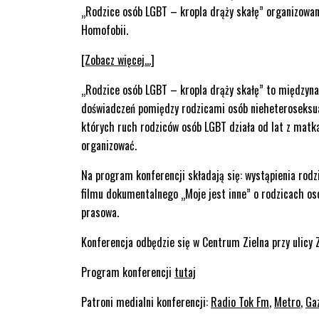
„Rodzice osób LGBT – kropla drąży skałę” organizowa
Homofobii.
[Zobacz więcej…]
„Rodzice osób LGBT – kropla drąży skałę” to międzyna
doświadczeń pomiędzy rodzicami osób nieheteroseksualn
których ruch rodziców osób LGBT działa od lat z matk
organizować.
Na program konferencji składają się: wystąpienia rodzic
filmu dokumentalnego „Moje jest inne” o rodzicach osó
prasowa.
Konferencja odbędzie się w Centrum Zielna przy ulicy Z
Program konferencji
tutaj
Patroni medialni konferencji:
Radio Tok Fm
,
Metro
,
Ga