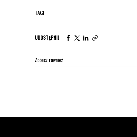
TAGI
Udostępnij artykuł na Facebook. St
Udostępnij artykuł na Twitter
Udostępnij artykuł na Lin
UDOSTĘPNIJ
Zobacz również