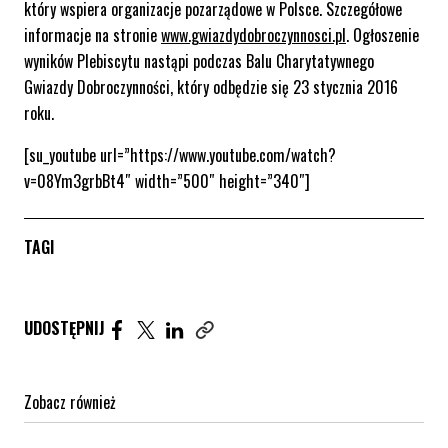
który wspiera organizacje pozarządowe w Polsce. Szczegółowe
informacje na stronie
www.gwiazdydobroczynnosci.pl
. Ogłoszenie
wyników Plebiscytu nastąpi podczas Balu Charytatywnego
Gwiazdy Dobroczynności, który odbędzie się 23 stycznia 2016
roku.
[su_youtube url=”https://www.youtube.com/watch?
v=08Ym3grbBt4″ width=”500″ height=”340″]
TAGI
Udostępnij artykuł na Facebook. Strona otwiera się 
Udostępnij artykuł na Twitter. Strona otwiera s
Udostępnij artykuł na Linkedin. Strona otw
UDOSTĘPNIJ
Zobacz również