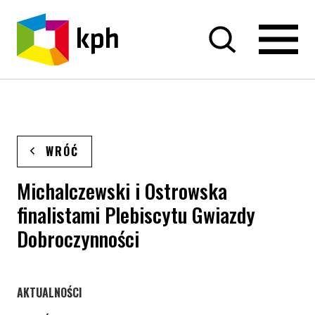
PRZEJDŹ DO TREŚCI
WRÓĆ
Michalczewski i Ostrowska
finalistami Plebiscytu Gwiazdy
Dobroczynności
STRONA KATEGORII WPISÓW
AKTUALNOŚCI