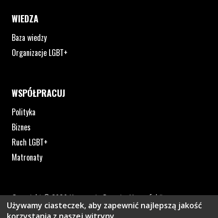
WIEDZA
Baza wiedzy
Organizacje LGBT+
WSPÓŁPRACUJ
Polityka
Biznes
Ruch LGBT+
Matronaty
Copyright © 2026 Kampania Przeciw Homofobii
Używamy ciasteczek, aby zapewnić najlepszą jakość
Polityka prywatności
korzystania z naszej witryny.