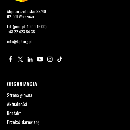
Aleje Jerozolimskie 99/40
02-001 Warszawa
tel. (pon.-pt. 10.00-16.00)
+48 22 423 64 38
info@kph.org.pl
Profil na Facebook. Strona otwiera się w nowym oknie.
Profil na Twitter. Strona otwiera się w nowym oknie.
Profil na LinkedIn. Strona otwiera się w nowym oknie.
Profil na YouTube. Strona otwiera się w nowym 
Profil na Instagram. Strona otwiera się 
Profil na Tiktok. Strona otwiera się
ORGANIZACJA
Strona główna
Aktualności
Kontakt
Przekaż darowiznę