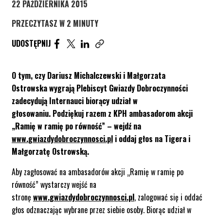
22 PAŹDZIERNIKA 2015
PRZECZYTASZ W 2 MINUTY
UDOSTĘPNIJ ARTYKUŁ NA FACEBOOK. STRONA O
UDOSTĘPNIJ ARTYKUŁ NA TWITTER. STRONA
UDOSTĘPNIJ ARTYKUŁ NA LINKEDIN. S
UDOSTĘPNIJ
Skopiuj link tego artykułu
O tym, czy Dariusz Michalczewski i Małgorzata
Ostrowska
wygrają Plebiscyt Gwiazdy Dobroczynności
zadecydują Internauci biorący udział w
głosowaniu.
Podziękuj razem z KPH ambasadorom akcji
„Ramię w ramię po równość” – wejdź na
www.gwiazdydobroczynnosci.pl
i oddaj głos na Tigera i
Małgorzatę Ostrowską.
Aby zagłosować na ambasadorów akcji „Ramię w ramię po
równość” wystarczy wejść na
stronę
www.gwiazdydobroczynnosci.pl
, zalogować się i oddać
głos odznaczając wybrane przez siebie osoby. Biorąc udział w