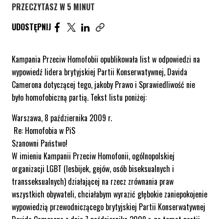
PRZECZYTASZ W 5 MINUT
UDOSTĘPNIJ ARTYKUŁ NA FACEBOOK. STRONA O
UDOSTĘPNIJ ARTYKUŁ NA TWITTER. STRONA
UDOSTĘPNIJ ARTYKUŁ NA LINKEDIN. S
UDOSTĘPNIJ
Skopiuj link tego artykułu
Kampania Przeciw Homofobii opublikowała list w odpowiedzi na
wypowiedź lidera brytyjskiej Partii Konserwatywnej, Davida
Camerona dotyczącej tego, jakoby Prawo i Sprawiedliwość nie
było homofobiczną partią. Tekst listu poniżej:
Warszawa, 8 października 2009 r.
Re: Homofobia w PiS
Szanowni Państwo!
W imieniu Kampanii Przeciw Homofonii, ogólnopolskiej
organizacji LGBT (lesbijek, gejów, osób biseksualnych i
transseksualnych) działającej na rzecz zrównania praw
wszystkich obywateli, chciałabym wyrazić głębokie zaniepokojenie
wypowiedzią przewodniczącego brytyjskiej Partii Konserwatywnej