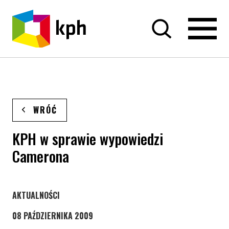
PRZEJDŹ DO TREŚCI
WRÓĆ
KPH w sprawie wypowiedzi
Camerona
STRONA KATEGORII WPISÓW
AKTUALNOŚCI
08 PAŹDZIERNIKA 2009