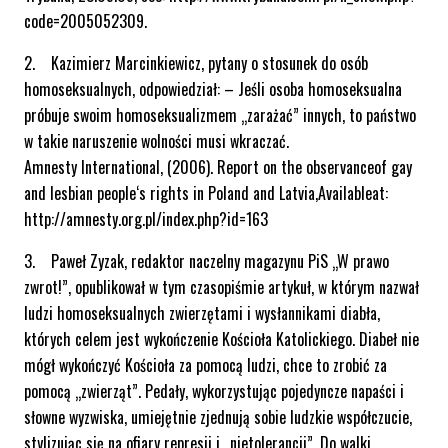
code=2005052309.
2. Kazimierz Marcinkiewicz, pytany o stosunek do osób
homoseksualnych, odpowiedział: – Jeśli osoba homoseksualna
próbuje swoim homoseksualizmem „zarażać” innych, to państwo
w takie naruszenie wolności musi wkraczać.
Amnesty International, (2006). Report on the observanceof gay
and lesbian people‘s rights in Poland and Latvia,Availableat:
http://amnesty.org.pl/index.php?id=163
3. Paweł Zyzak, redaktor naczelny magazynu PiS „W prawo
zwrot!”, opublikował w tym czasopiśmie artykuł, w którym nazwał
ludzi homoseksualnych zwierzętami i wysłannikami diabła,
których celem jest wykończenie Kościoła Katolickiego. Diabeł nie
mógł wykończyć Kościoła za pomocą ludzi, chce to zrobić za
pomocą „zwierząt”. Pedały, wykorzystując pojedyncze napaści i
słowne wyzwiska, umiejętnie zjednują sobie ludzkie współczucie,
stylizując się na ofiary represji i „nietolerancji”. Do walki