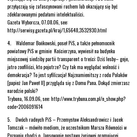
przyłączają się zafascynowani ruchem lub okazujący się być
zdeklarowanymi pedałami intelektualiści.
Gazeta Wyborcza, 07.08.06, see:
http://serwisy.gazeta.pl/kraj/1,65648,3532930.html
4. Waldemar Bońkowski, poseł PiS, a także pełnomocnik
powiatowy PiS w gminie Kościerzyna, wywiesił na budynku
miejscowej siedziby partii transparent o treści: Dziś lesby– geje,
jutro zoofiliści, kto pojutrze? Czy tak ma wyglądać wolność i
demokracja? To jest syfilizacja! Najznamienitszy z rodu Polaków
[papież Jan Paweł II] przygląda się z Domu Pana. Dokąd zmierzasz
narodzie polski?
Trybuna, 16.09.06, see: http://www.trybuna.com.pl/n_show.php?
code=2006091614
5. Dwóch radnych PiS – Przemysław Aleksandrowicz i Jacek
Tomczak – mówiło mediom, że uczestnikom Marszu Równości w
Poznaniu chodzi o „lansowanie postawy życiowej promującej