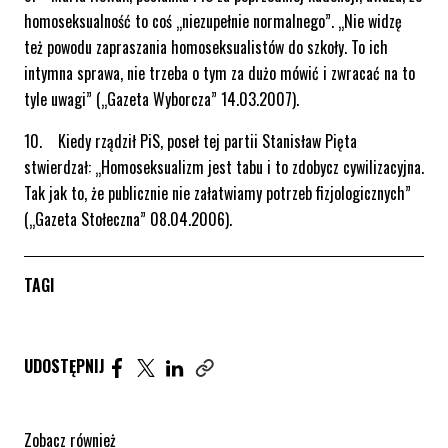
homoseksualność to coś „niezupełnie normalnego”. „Nie widzę
też powodu zapraszania homoseksualistów do szkoły. To ich
intymna sprawa, nie trzeba o tym za dużo mówić i zwracać na to
tyle uwagi” („Gazeta Wyborcza” 14.03.2007).
10. Kiedy rządził PiS, poseł tej partii Stanisław Pięta
stwierdzał: „Homoseksualizm jest tabu i to zdobycz cywilizacyjna.
Tak jak to, że publicznie nie załatwiamy potrzeb fizjologicznych”
(„Gazeta Stołeczna” 08.04.2006).
TAGI
Udostępnij artykuł na Facebook. Strona otwiera się 
Udostępnij artykuł na Twitter. Strona otwiera s
Udostępnij artykuł na Linkedin. Strona otw
UDOSTĘPNIJ
Zobacz również