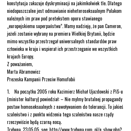
konstytucja zakazuje dyskryminacji na jakimkolwiek tle. Dlatego
niedopuszczalne jest odmawianie nieheteroseksualnym Polakom
należnych im praw pod pretekstem oporu stawianego
„europejskiemu superpaństwu”. Mamy nadzieję, że pan Cameron,
jeżeli zostanie wybrany na premiera Wielkiej Brytanii, będzie
mimo wszystko przestrzegał uniwersalnych standardów praw
człowieka w kraju i wspierał ich przestrzeganie we wszystkich
krajach Europy.
Z poważaniem,
Marta Abramowicz
Prezeska Kampanii Przeciw Homofobii
1. Na początku 2005 roku Kazimierz Michał Ujazdowski z PiS-u
(minister kultury) powiedział: – Nie mylmy brutalnej propagandy
postaw homoseksualnych z nawoływaniem do tolerancji. To jakieś
szaleństwo i z punktu widzenia tego szaleństwa nasze rządy
rzeczywiście będą czarną nocą.
Trybuna, 23.05.05, see: http://www.trybuna.com. pl/n_show.php?