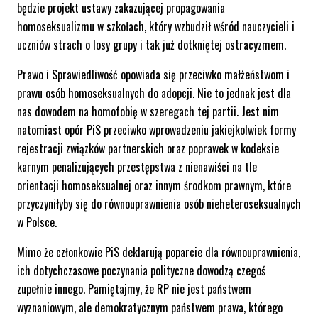
będzie projekt ustawy zakazującej propagowania
homoseksualizmu w szkołach, który wzbudził wśród nauczycieli i
uczniów strach o losy grupy i tak już dotkniętej ostracyzmem.
Prawo i Sprawiedliwość opowiada się przeciwko małżeństwom i
prawu osób homoseksualnych do adopcji. Nie to jednak jest dla
nas dowodem na homofobię w szeregach tej partii. Jest nim
natomiast opór PiS przeciwko wprowadzeniu jakiejkolwiek formy
rejestracji związków partnerskich oraz poprawek w kodeksie
karnym penalizujących przestępstwa z nienawiści na tle
orientacji homoseksualnej oraz innym środkom prawnym, które
przyczyniłyby się do równouprawnienia osób nieheteroseksualnych
w Polsce.
Mimo że członkowie PiS deklarują poparcie dla równouprawnienia,
ich dotychczasowe poczynania polityczne dowodzą czegoś
zupełnie innego. Pamiętajmy, że RP nie jest państwem
wyznaniowym, ale demokratycznym państwem prawa, którego