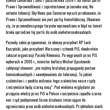
Davida Camerona z dnia 7 października 2009 r. na temat partii
Prawo i Sprawiedliwość i zaprotestować przeciwko niej. Na
antenie telewizji Sky News pan Cameron wyraził przekonanie, że
Prawo i Sprawiedliwość nie jest partią homofobiczną. Obawiam
się, że przewodniczącego torysów wprowadzono w błąd na temat
braku uprzedzeń tej partii do osób nieheteroseksualnych.
Pozwolę sobie przypomnieć, że obecny prezydent RP Lech
Kaczyński, jako prezydent Warszawy i członek PiS, dwukrotnie
zakazał organizacji Parady Równości. Po wygranych przez PiS
wyborach w 2005 r., minister kultury Michał Ujazdowski
zabłysnął słowami: „nie mylmy brutalnej propagandy postaw
homoseksualnych z nawoływaniem do tolerancji. To jakieś
szaleństwo i z punktu widzenia tego szaleństwa nasze rządy
rzeczywiście będą czarną nocą”. Pod wieloma względami po
przejęciu władzy przez PiS w Polsce rzeczywiście zapadła czarna
noc: rząd podejmował liczne działania zmierzające do
ograniczenia praw osób nieheteroseksualnych. Przykładem niech