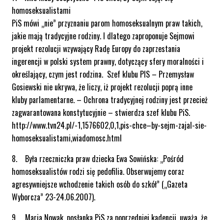
homoseksualistami
PiS mówi „nie” przyznaniu parom homoseksualnym praw takich,
jakie mają tradycyjne rodziny. I dlatego zaproponuje Sejmowi
projekt rezolucji wzywający Radę Europy do zaprzestania
ingerencji w polski system prawny, dotyczący sfery moralności i
określający, czym jest rodzina. Szef klubu PIS – Przemysław
Gosiewski nie ukrywa, że liczy, iż projekt rezolucji poprą inne
kluby parlamentarne. – Ochrona tradycyjnej rodziny jest przecież
zagwarantowana konstytucyjnie – stwierdza szef klubu PiS.
http://www.tvn24.pl/-1,1576602,0,1,pis-chce–by-sejm-zajal-sie-
homoseksualistami,wiadomosc.html
8. Była rzeczniczka praw dziecka Ewa Sowińska: „Pośród
homoseksualistów rodzi się pedofilia. Obserwujemy coraz
agresywniejsze wchodzenie takich osób do szkół” („Gazeta
Wyborcza” 23-24.06.2007).
9. Maria Nowak, posłanka PiS za poprzedniej kadencji, uważa, że