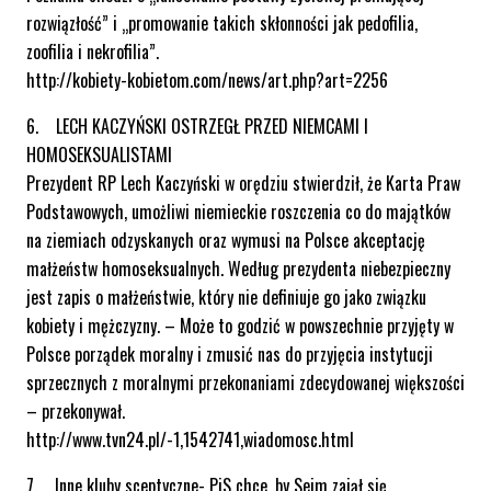
rozwiązłość” i „promowanie takich skłonności jak pedofilia,
zoofilia i nekrofilia”.
http://kobiety-kobietom.com/news/art.php?art=2256
6. LECH KACZYŃSKI OSTRZEGŁ PRZED NIEMCAMI I
HOMOSEKSUALISTAMI
Prezydent RP Lech Kaczyński w orędziu stwierdził, że Karta Praw
Podstawowych, umożliwi niemieckie roszczenia co do majątków
na ziemiach odzyskanych oraz wymusi na Polsce akceptację
małżeństw homoseksualnych. Według prezydenta niebezpieczny
jest zapis o małżeństwie, który nie definiuje go jako związku
kobiety i mężczyzny. – Może to godzić w powszechnie przyjęty w
Polsce porządek moralny i zmusić nas do przyjęcia instytucji
sprzecznych z moralnymi przekonaniami zdecydowanej większości
– przekonywał.
http://www.tvn24.pl/-1,1542741,wiadomosc.html
7. Inne kluby sceptyczne- PiS chce, by Sejm zajął się