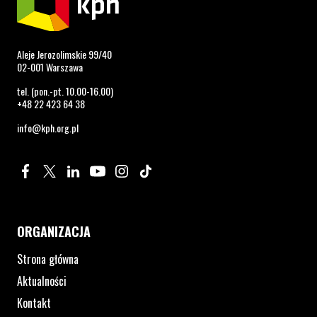
Aleje Jerozolimskie 99/40
02-001 Warszawa
tel. (pon.-pt. 10.00-16.00)
+48 22 423 64 38
info@kph.org.pl
Profil na Facebook. Strona otwiera się w nowym oknie.
Profil na Twitter. Strona otwiera się w nowym oknie.
Profil na LinkedIn. Strona otwiera się w nowym oknie.
Profil na YouTube. Strona otwiera się w nowym 
Profil na Instagram. Strona otwiera się 
Profil na Tiktok. Strona otwiera się
ORGANIZACJA
Strona główna
Aktualności
Kontakt