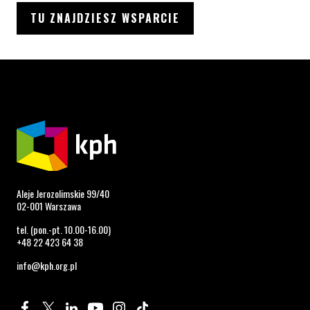
TU ZNAJDZIESZ WSPARCIE
Aleje Jerozolimskie 99/40
02-001 Warszawa
tel. (pon.-pt. 10.00-16.00)
+48 22 423 64 38
info@kph.org.pl
Profil na Facebook. Strona otwiera się w nowym oknie.
Profil na Twitter. Strona otwiera się w nowym oknie.
Profil na LinkedIn. Strona otwiera się w nowym oknie.
Profil na YouTube. Strona otwiera się w nowym 
Profil na Instagram. Strona otwiera się 
Profil na Tiktok. Strona otwiera się