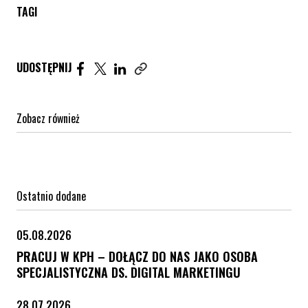
TAGI
Udostępnij artykuł na Facebook. Strona otwiera się 
Udostępnij artykuł na Twitter. Strona otwiera s
Udostępnij artykuł na Linkedin. Strona otw
UDOSTĘPNIJ
Zobacz również
Ostatnio dodane
05.08.2026
PRACUJ W KPH – DOŁĄCZ DO NAS JAKO OSOBA
SPECJALISTYCZNA DS. DIGITAL MARKETINGU
28.07.2026