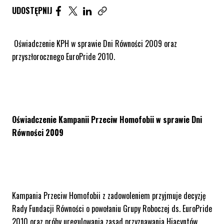
UDOSTĘPNIJ ARTYKUŁ NA FACEBOOK. STRONA O
UDOSTĘPNIJ ARTYKUŁ NA TWITTER. STRONA
UDOSTĘPNIJ ARTYKUŁ NA LINKEDIN. S
UDOSTĘPNIJ
Skopiuj link tego artykułu
Oświadczenie KPH w sprawie Dni Równości 2009 oraz
przyszłorocznego EuroPride 2010.
Oświadczenie Kampanii Przeciw Homofobii w sprawie Dni
Równości 2009
Kampania Przeciw Homofobii z zadowoleniem przyjmuje decyzję
Rady Fundacji Równości o powołaniu Grupy Roboczej ds. EuroPride
2010 oraz próby uregulowania zasad przyznawania Hiacyntów,