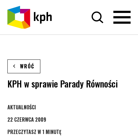
PRZEJDŹ DO TREŚCI
WRÓĆ
KPH w sprawie Parady Równości
STRONA KATEGORII WPISÓW
AKTUALNOŚCI
22 CZERWCA 2009
PRZECZYTASZ W 1 MINUTĘ