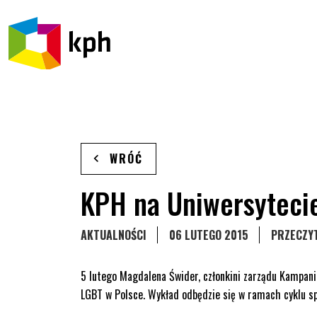
PRZEJDŹ DO TREŚCI
WRÓĆ
KPH na Uniwersyteci
STRONA KATEGORII WPISÓW
AKTUALNOŚCI
06 LUTEGO 2015
PRZECZYT
5 lutego Magdalena Świder, członkini zarządu Kampani
LGBT w Polsce. Wykład odbędzie się w ramach cyklu s