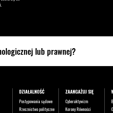
i.
ologicznej lub prawnej?
DZIAŁALNOŚĆ
ZAANGAŻUJ SIĘ
Postępowania sądowe
Cyberaktywizm
B
Rzecznictwo polityczne
Korony Równości
O