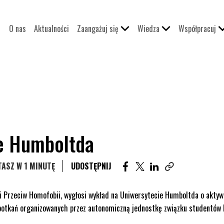
O nas
Aktualności
Zaangażuj się
Wiedza
Współpracuj
e Humboltda
UDOSTĘPNIJ ARTYKUŁ NA F
UDOSTĘPNIJ ARTYKUŁ N
UDOSTĘPNIJ ARTYK
ASZ W 1 MINUTĘ
UDOSTĘPNIJ
Skopiuj link tego 
i Przeciw Homofobii, wygłosi wykład na Uniwersytecie Humboltda o aktyw
potkań organizowanych przez autonomiczną jednostkę związku studentów