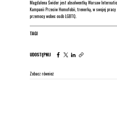
Magdalena Świder jest absolwentką Warsaw Internatio
Kampanii Przeciw Homofobii, trenerką, w swojej pracy 
przemocy wobec osób LGBTQ.
TAGI
Udostępnij artykuł na Facebook. St
Udostępnij artykuł na Twitter
Udostępnij artykuł na Lin
UDOSTĘPNIJ
Zobacz również