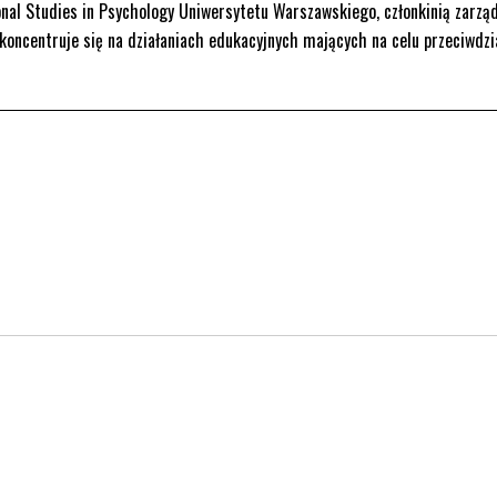
nal Studies in Psychology Uniwersytetu Warszawskiego, członkinią zarzą
koncentruje się na działaniach edukacyjnych mających na celu przeciwdzi
rona otwiera się w nowym oknie.
. Strona otwiera się w nowym oknie.
kedin. Strona otwiera się w nowym oknie.