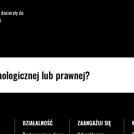
 docierały do
i.
ologicznej lub prawnej?
DZIAŁALNOŚĆ
ZAANGAŻUJ SIĘ