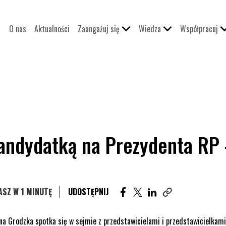
O nas
Aktualności
Zaangażuj się
Wiedza
Współpracuj
andydatką na Prezydenta RP
UDOSTĘPNIJ ARTYKUŁ NA FA
UDOSTĘPNIJ ARTYKUŁ N
UDOSTĘPNIJ ARTYKU
SZ W 1 MINUTĘ
UDOSTĘPNIJ
Skopiuj link tego a
a Grodzka spotka się w sejmie z przedstawicielami i przedstawicielkami