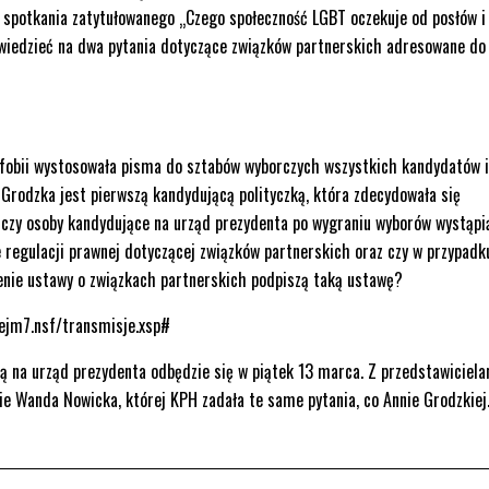
e spotkania zatytułowanego „Czego społeczność LGBT oczekuje od posłów i
wiedzieć na dwa pytania dotyczące związków partnerskich adresowane do 
obii wystosowała pisma do sztabów wyborczych wszystkich kandydatów i
Grodzka jest pierwszą kandydującą polityczką, która zdecydowała się
czy osoby kandydujące na urząd prezydenta po wygraniu wyborów wystąpi
regulacji prawnej dotyczącej związków partnerskich oraz czy w przypadk
zenie ustawy o związkach partnerskich podpiszą taką ustawę?
ejm7.nsf/transmisje.xsp#
ą na urząd prezydenta odbędzie się w piątek 13 marca. Z przedstawiciela
e Wanda Nowicka, której KPH zadała te same pytania, co Annie Grodzkiej