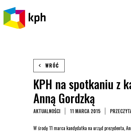
PRZEJDŹ DO TREŚCI
WRÓĆ
KPH na spotkaniu z k
Anną Gordzką
STRONA KATEGORII WPISÓW
AKTUALNOŚCI
11 MARCA 2015
PRZECZYTA
W środę 11 marca kandydatka na urząd prezydenta, Ann