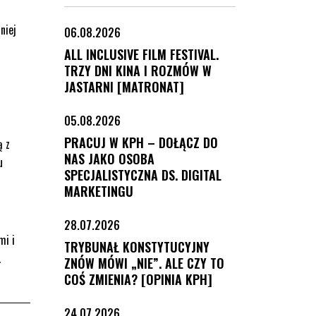
niej
06.08.2026
ALL INCLUSIVE FILM FESTIVAL.
TRZY DNI KINA I ROZMÓW W
JASTARNI [MATRONAT]
05.08.2026
PRACUJ W KPH – DOŁĄCZ DO
ą z
NAS JAKO OSOBA
u
SPECJALISTYCZNA DS. DIGITAL
MARKETINGU
28.07.2026
mi i
TRYBUNAŁ KONSTYTUCYJNY
.
ZNÓW MÓWI „NIE”. ALE CZY TO
COŚ ZMIENIA? [OPINIA KPH]
24.07.2026