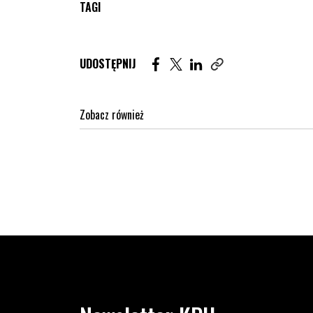
TAGI
Udostępnij artykuł na Facebook. St
Udostępnij artykuł na Twitter
Udostępnij artykuł na Lin
UDOSTĘPNIJ
Zobacz również