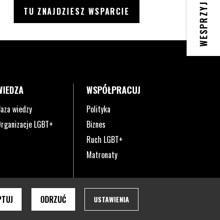
WESPRZYJ
TU ZNAJDZIESZ WSPARCIE
WIEDZA
WSPÓŁPRACUJ
aza wiedzy
Polityka
rganizacje LGBT+
Biznes
Ruch LGBT+
Matronaty
PTUJ
ODRZUĆ
USTAWIENIA