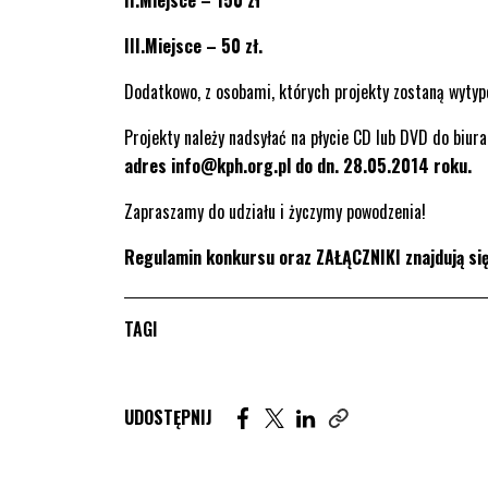
III.Miejsce – 50 zł.
Dodatkowo, z osobami, których projekty zostaną wyty
Projekty należy nadsyłać na płycie CD lub DVD do biu
adres info@kph.org.pl do dn. 28.05.2014 roku.
Zapraszamy do udziału i życzymy powodzenia!
Regulamin konkursu oraz ZAŁĄCZNIKI znajdują si
TAGI
Udostępnij artykuł na Facebook. St
Udostępnij artykuł na Twitter
Udostępnij artykuł na Lin
UDOSTĘPNIJ