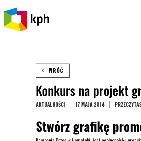
PRZEJDŹ DO TREŚCI
WRÓĆ
Konkurs na projekt gr
STRONA KATEGORII WPISÓW
AKTUALNOŚCI
17 MAJA 2014
PRZECZYTAS
Stwórz grafikę prom
Kampania Przeciw Homofobii jest ogólnopolską organiz