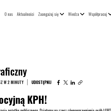
O nas
Aktualności
Zaangażuj się
Wiedza
Współpracuj
aficzny
UDOSTĘPNIJ ARTYKUŁ NA FAC
UDOSTĘPNIJ ARTYKUŁ NA
UDOSTĘPNIJ ARTYKUŁ
Z W 2 MINUTY
UDOSTĘPNIJ
Skopiuj link tego ar
ocyjną KPH!
acją pożytku publicznego. Działamy na rzecz równouprawnienia osób LGB