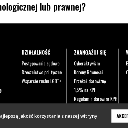
ologicznej lub prawnej?
DZIAŁALNOŚĆ
ZAANGAŻUJ SIĘ
Postępowania sądowe
Cyberaktywizm
B
Rzecznictwo polityczne
Korony Równości
O
Wsparcie ruchu LGBT+
Przekaż darowiznę
ę
1,5% na KPH
Regulamin darowizn KPH
AKCE
jlepszą jakość korzystania z naszej witryny.
knie.
ym oknie.
 w nowym oknie.
a się w nowym oknie.
a otwiera się w nowym oknie.
ona otwiera się w nowym oknie.