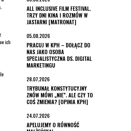
.
ALL INCLUSIVE FILM FESTIVAL.
TRZY DNI KINA I ROZMÓW W
JASTARNI [MATRONAT]
z
05.08.2026
aw ich
PRACUJ W KPH – DOŁĄCZ DO
NAS JAKO OSOBA
SPECJALISTYCZNA DS. DIGITAL
MARKETINGU
le
28.07.2026
TRYBUNAŁ KONSTYTUCYJNY
ZNÓW MÓWI „NIE”. ALE CZY TO
COŚ ZMIENIA? [OPINIA KPH]
24.07.2026
APELUJEMY O RÓWNOŚĆ