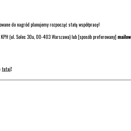
powane do nagród planujemy rozpocząć stałą współpracę!
ra KPH (ul. Solec 30a, 00-403 Warszawa) lub [sposób preferowany]
mailow
ę
tutaj
!
rona otwiera się w nowym oknie.
. Strona otwiera się w nowym oknie.
kedin. Strona otwiera się w nowym oknie.