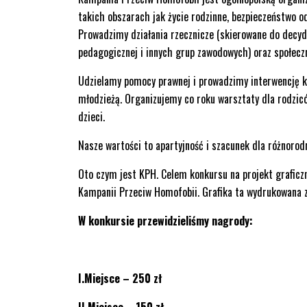
takich obszarach jak życie rodzinne, bezpieczeństwo 
Prowadzimy działania rzecznicze (skierowane do decyd
pedagogicznej i innych grup zawodowych) oraz społeczn
Udzielamy pomocy prawnej i prowadzimy interwencję k
młodzieżą. Organizujemy co roku warsztaty dla rodzicó
dzieci.
Nasze wartości to apartyjność i szacunek dla różnorodno
Oto czym jest KPH. Celem konkursu na projekt graficzny
Kampanii Przeciw Homofobii. Grafika ta wydrukowana z
W konkursie przewidzieliśmy nagrody:
I.Miejsce – 250 zł
II.Miejsce – 150 zł