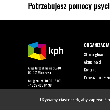
Potrzebujesz pomocy psych
ORGANIZACJA
Strona główna
Aktualności
Aleje Jerozolimskie 99/40
Kontakt
02-001 Warszawa
Przekaż darowizn
tel. (pon.-pt. 10.00-16.00)
+48 22 423 64 38
info@kph.org.pl
Używamy ciasteczek, aby zapewnić na
Profil na Facebook. Strona otwiera się w nowym o
Profil na Twitter. Strona otwiera się w now
Profil na LinkedIn. Strona otwiera się
Profil na YouTube. Strona otwier
Profil na Instagram. Stron
Profil na Tiktok. Str