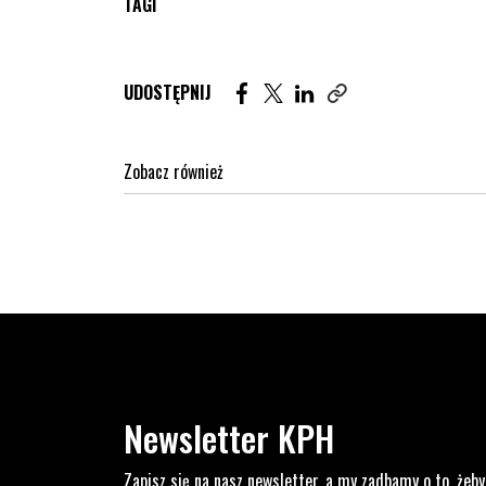
TAGI
Udostępnij artykuł na Facebook. St
Udostępnij artykuł na Twitter
Udostępnij artykuł na Lin
UDOSTĘPNIJ
Zobacz również
Newsletter KPH
Zapisz się na nasz newsletter, a my zadbamy o to, żeby