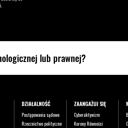
i.
ologicznej lub prawnej?
DZIAŁALNOŚĆ
ZAANGAŻUJ SIĘ
Postępowania sądowe
Cyberaktywizm
B
Rzecznictwo polityczne
Korony Równości
O