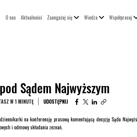
O nas
Aktualności
Zaangażuj się
Wiedza
Współpracuj
 pod Sądem Najwyższym
UDOSTĘPNIJ ARTYKUŁ NA F
UDOSTĘPNIJ ARTYKUŁ N
UDOSTĘPNIJ ARTYK
ASZ W 1 MINUTĘ
UDOSTĘPNIJ
Skopiuj link tego 
 dziennikarki na konferencję prasową komentującą decyzję Sądu Najwyż
iowych i odmowy składania zeznań.