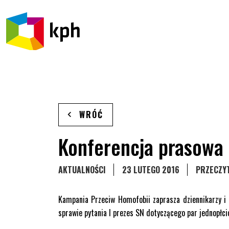
PRZEJDŹ DO TREŚCI
WRÓĆ
Konferencja prasowa
STRONA KATEGORII WPISÓW
AKTUALNOŚCI
23 LUTEGO 2016
PRZECZYT
Kampania Przeciw Homofobii zaprasza dziennikarzy i
sprawie pytania I prezes SN dotyczącego par jednopłc