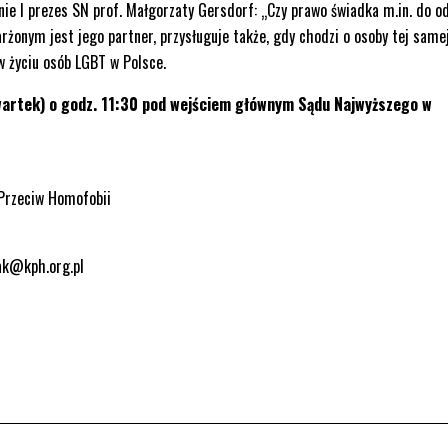
ie I prezes SN prof. Małgorzaty Gersdorf: „Czy prawo świadka m.in. do 
żonym jest jego partner, przysługuje także, gdy chodzi o osoby tej same
w życiu osób LGBT w Polsce.
wartek) o godz. 11:30 pod wejściem głównym Sądu Najwyższego w
Przeciw Homofobii
zak@kph.org.pl