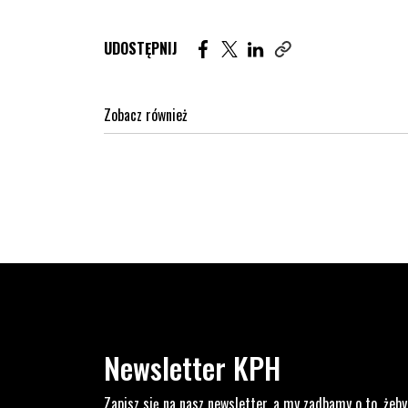
Udostępnij artykuł na Facebook. St
Udostępnij artykuł na Twitter
Udostępnij artykuł na Lin
UDOSTĘPNIJ
Zobacz również
Newsletter KPH
Zapisz się na nasz newsletter, a my zadbamy o to, żeby