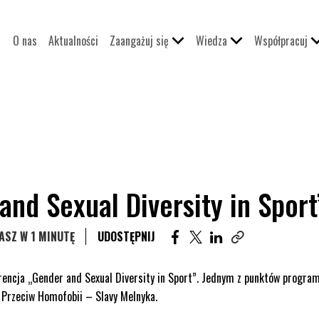
O nas
Aktualności
Zaangażuj się
Wiedza
Współpracuj
nd Sexual Diversity in Sport
UDOSTĘPNIJ ARTYKUŁ NA FA
UDOSTĘPNIJ ARTYKUŁ N
UDOSTĘPNIJ ARTYKU
ASZ W 1 MINUTĘ
UDOSTĘPNIJ
Skopiuj link tego a
encja „Gender and Sexual Diversity in Sport”. Jednym z punktów progra
i Przeciw Homofobii – Slavy Melnyka.