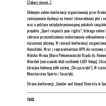
[Zobacz więcej…]
Głównym celem konferencji organizowanej przez Krako
zainicjowanie dyskusji na temat różnorodności płci i 
oraz o polityce antydyskryminacyjnej polskich związk
projektu „Sport respects your rights”, którego celem
zakresie przeciwdziałania molestowaniu seksualnemu o
tożsamość płciową. W ramach konferencji zorganizowa
Homofobii. Wraz z reprezentantami KPH do rozmowy zas
Wolska-Wrona (Biuro Pełnomocniczki Rządu ds. Równeg
Wierdak (warszawski klub siatkówki LGBT Volup), Zdzi
(drużyna kobiecej piłki nożnej „Chrząszczyki”). W cz
Ministerstwa Sportu i Turystyki.
Strona konferencji „Gender and Sexual Diversity in S
TAGI