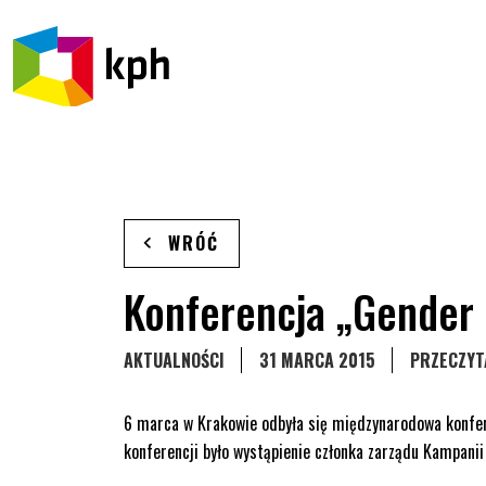
PRZEJDŹ DO TREŚCI
WRÓĆ
Konferencja „Gender a
STRONA KATEGORII WPISÓW
AKTUALNOŚCI
31 MARCA 2015
PRZECZYT
6 marca w Krakowie odbyła się międzynarodowa konfer
konferencji było wystąpienie członka zarządu Kampani