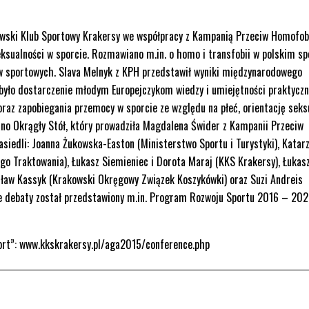
wski Klub Sportowy Krakersy we współpracy z Kampanią Przeciw Homofobi
seksualności w sporcie. Rozmawiano m.in. o homo i transfobii w polskim sp
ów sportowych. Slava Melnyk z KPH przedstawił wyniki międzynarodowego
 było dostarczenie młodym Europejczykom wiedzy i umiejętności praktycz
raz zapobiegania przemocy w sporcie ze względu na płeć, orientację seks
no Okrągły Stół, który prowadziła Magdalena Świder z Kampanii Przeciw
iedli: Joanna Żukowska-Easton (Ministerstwo Sportu i Turystyki), Katar
o Traktowania), Łukasz Siemieniec i Dorota Maraj (KKS Krakersy), Łukas
sław Kassyk (Krakowski Okręgowy Związek Koszykówki) oraz Suzi Andreis
asie debaty został przedstawiony m.in. Program Rozwoju Sportu 2016 – 20
port”: www.kkskrakersy.pl/aga2015/conference.php