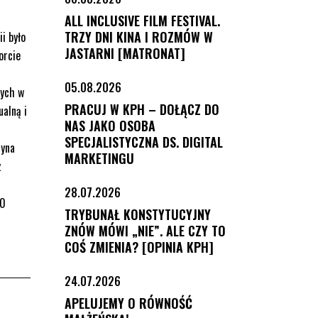
ALL INCLUSIVE FILM FESTIVAL.
TRZY DNI KINA I ROZMÓW W
i było
JASTARNI [MATRONAT]
orcie
05.08.2026
nych w
PRACUJ W KPH – DOŁĄCZ DO
ualną i
NAS JAKO OSOBA
SPECJALISTYCZNA DS. DIGITAL
zyna
MARKETINGU
z
28.07.2026
20
TRYBUNAŁ KONSTYTUCYJNY
ZNÓW MÓWI „NIE”. ALE CZY TO
COŚ ZMIENIA? [OPINIA KPH]
24.07.2026
APELUJEMY O RÓWNOŚĆ