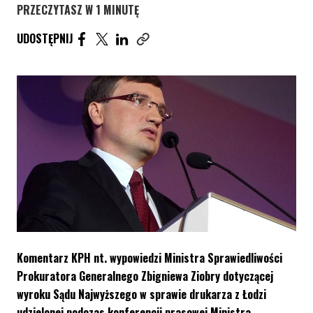
PRZECZYTASZ W 1 MINUTĘ
UDOSTĘPNIJ ARTYKUŁ NA FACEBOOK. STRONA O
UDOSTĘPNIJ ARTYKUŁ NA TWITTER. STRONA
UDOSTĘPNIJ ARTYKUŁ NA LINKEDIN. S
UDOSTĘPNIJ
Skopiuj link tego artykułu
Komentarz KPH nt. wypowiedzi Ministra Sprawiedliwości
Prokuratora Generalnego Zbigniewa Ziobry dotyczącej
wyroku Sądu Najwyższego w sprawie drukarza z Łodzi
udzielonej podczas konferencji prasowej Ministra.