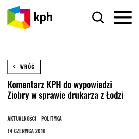
PRZEJDŹ DO TREŚCI
WRÓĆ
Komentarz KPH do wypowiedzi
Ziobry w sprawie drukarza z Łodzi
STRONA KATEGORII WPISÓW
STRONA KATEGORII WPISÓW
AKTUALNOŚCI
POLITYKA
14 CZERWCA 2018