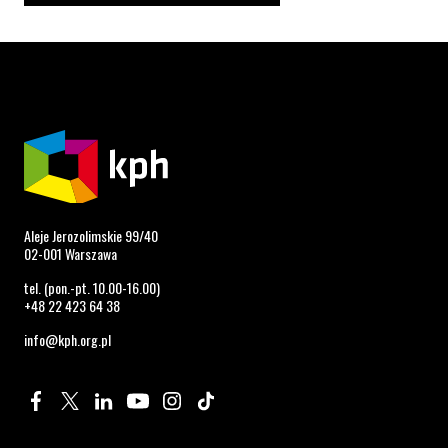
Aleje Jerozolimskie 99/40
02-001 Warszawa
tel. (pon.-pt. 10.00-16.00)
+48 22 423 64 38
info@kph.org.pl
Profil na Facebook. Strona otwiera się w nowym oknie.
Profil na Twitter. Strona otwiera się w nowym oknie.
Profil na LinkedIn. Strona otwiera się w nowym oknie.
Profil na YouTube. Strona otwiera się w nowym 
Profil na Instagram. Strona otwiera się 
Profil na Tiktok. Strona otwiera się