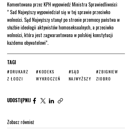
Komentowana przez KPH wypowiedź Ministra Sprawiedliwości:
” Sad Najwyższy wypowiedział się w tej sprawie przeciwko
wolności. Sąd Najwyższy stanął po stronie przemocy państwa w
służbie ideologii aktywistów homoseksualnych, a przeciwko
wolności, która jest zagwarantowana w polskiej konstytucji
każdemu obywatelowi”.
TAGI
STRONA TAGU WPISÓW
STRONA TAGU WPISÓW
STRONA TAGU WPISÓW
STRONA TAGU WP
#DRUKARZ
#KODEKS
#SĄD
#ZBIGNIEW
Z ŁODZI
WYKROCZEŃ
NAJWYŻSZY
ZIOBRO
Udostępnij artykuł na Facebook. Strona otwiera się 
Udostępnij artykuł na Twitter. Strona otwiera s
Udostępnij artykuł na Linkedin. Strona otw
UDOSTĘPNIJ
Zobacz również