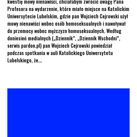
kwestię mowy nienawiści, chciałabym zwrócić uwagę Pana
Profesora na wydarzenie, które miało miejsce na Katolickim
Uniwersytecie Lubelskim, gdzie pan Wojciech Cejrowski użył
mowy nienawiści wobec osób homoseksualnych i nawoływał
do przemocy wobec mężczyzn homoseksualnych. Według
doniesień medialnych („Dziennik”, „Dziennik Wschodni”,
serwis pardon.pl) pan Wojciech Cejrowski powiedział
podczas spotkania w auli Katolickiego Uniwersytetu
Lubelskiego, że...
KPH interweniuje w sprawie Cejrowskiego