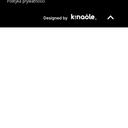
Polityka prywatności
Plik pdf otworzy się w nowym oknie lub zostanie pobrany na twoj
Strona otwiera si