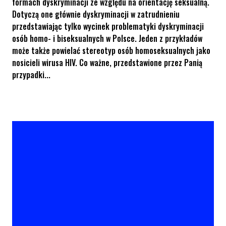
formach dyskryminacji ze względu na orientację seksualną.
Dotyczą one głównie dyskryminacji w zatrudnieniu
przedstawiając tylko wycinek problematyki dyskryminacji
osób homo- i biseksualnych w Polsce. Jeden z przykładów
może także powielać stereotyp osób homoseksualnych jako
nosicieli wirusa HIV. Co ważne, przedstawione przez Panią
przypadki...
KPH pisze do minister Radziszewskiej