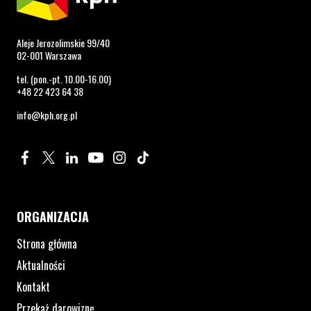
Aleje Jerozolimskie 99/40
02-001 Warszawa
tel. (pon.-pt. 10.00-16.00)
+48 22 423 64 38
info@kph.org.pl
Profil na Facebook. Strona otwiera się w nowym oknie.
Profil na Twitter. Strona otwiera się w nowym oknie.
Profil na LinkedIn. Strona otwiera się w nowym oknie.
Profil na YouTube. Strona otwiera się w nowym 
Profil na Instagram. Strona otwiera się 
Profil na Tiktok. Strona otwiera się
ORGANIZACJA
Strona główna
Aktualności
Kontakt
Przekaż darowiznę