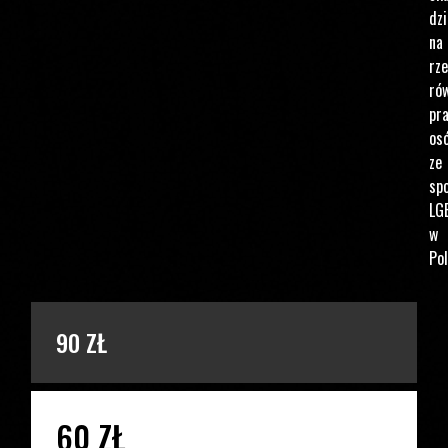
dzi
na
rz
ró
pr
os
ze
spo
LG
w
Pol
PODAJ KWOTĘ
90 ZŁ
60 ZŁ