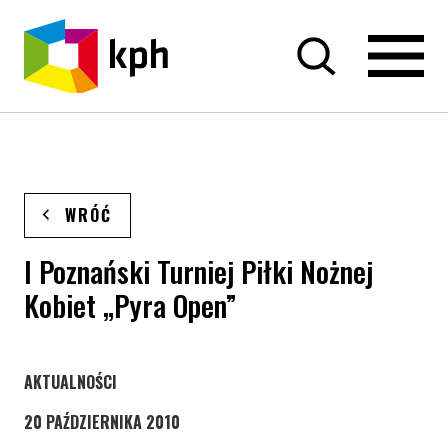
PRZEJDŹ DO TREŚCI
WRÓĆ
I Poznański Turniej Piłki Nożnej
Kobiet „Pyra Open”
STRONA KATEGORII WPISÓW
AKTUALNOŚCI
20 PAŹDZIERNIKA 2010