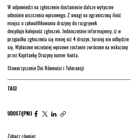
W odpowiedzi na zgłoszenie dostaniecie dalsze wytyczne
odnośnie uiszczenia wpisowego. Z uwagi na ograniczoną ilość
miejsc o zakwalifikowaniu drużyny do rozgrywek
decyduje kolejność zgłoszeń. Jednocześnie informujemy, iż w
przypadku zgłoszenia się mniej niż 4 drużyn, turniej nie odbędzie
się. Wpłacone wcześniej wpisowe zostanie zwrócone na wskazany
przez Kapitankę Drużyny numer konta.
Stowarzyszenie Dni Równości i Tolerancji
TAGI
Udostępnij artykuł na Facebook. Strona otwiera się 
Udostępnij artykuł na Twitter. Strona otwiera s
Udostępnij artykuł na Linkedin. Strona otw
UDOSTĘPNIJ
Zobacz również