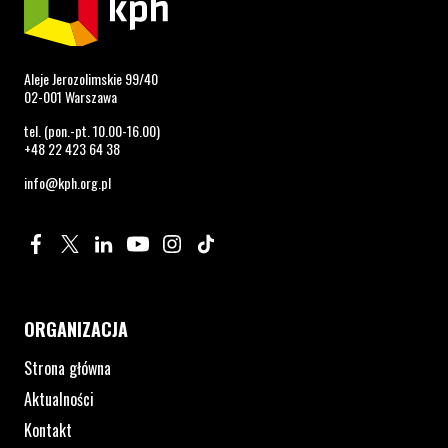
Aleje Jerozolimskie 99/40
02-001 Warszawa
tel. (pon.-pt. 10.00-16.00)
+48 22 423 64 38
info@kph.org.pl
Profil na Facebook. Strona otwiera się w nowym oknie.
Profil na Twitter. Strona otwiera się w nowym oknie.
Profil na LinkedIn. Strona otwiera się w nowym oknie.
Profil na YouTube. Strona otwiera się w nowym 
Profil na Instagram. Strona otwiera się 
Profil na Tiktok. Strona otwiera się
ORGANIZACJA
Strona główna
Aktualności
Kontakt