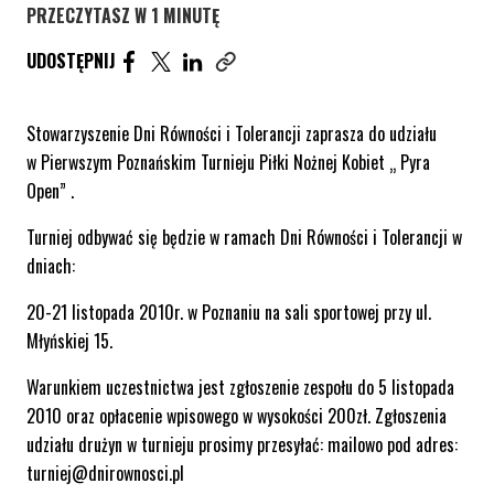
PRZECZYTASZ W 1 MINUTĘ
UDOSTĘPNIJ ARTYKUŁ NA FACEBOOK. STRONA O
UDOSTĘPNIJ ARTYKUŁ NA TWITTER. STRONA
UDOSTĘPNIJ ARTYKUŁ NA LINKEDIN. S
UDOSTĘPNIJ
Skopiuj link tego artykułu
Stowarzyszenie Dni Równości i Tolerancji zaprasza do udziału
w Pierwszym Poznańskim Turnieju Piłki Nożnej Kobiet „ Pyra
Open” .
Turniej odbywać się będzie w ramach Dni Równości i Tolerancji w
dniach:
20-21 listopada 2010r. w Poznaniu na sali sportowej przy ul.
Młyńskiej 15.
Warunkiem uczestnictwa jest zgłoszenie zespołu do 5 listopada
2010 oraz opłacenie wpisowego w wysokości 200zł. Zgłoszenia
udziału drużyn w turnieju prosimy przesyłać: mailowo pod adres:
turniej@dnirownosci.pl