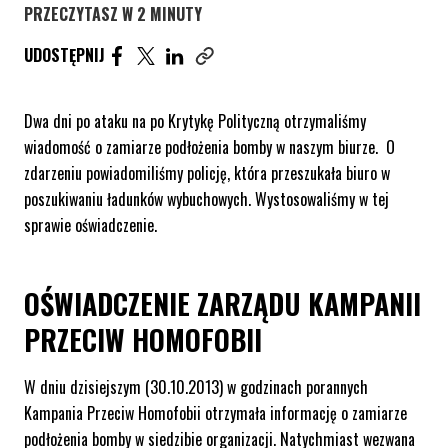
PRZECZYTASZ W 2 MINUTY
UDOSTĘPNIJ ARTYKUŁ NA FACEBOOK. STRONA O
UDOSTĘPNIJ ARTYKUŁ NA TWITTER. STRONA
UDOSTĘPNIJ ARTYKUŁ NA LINKEDIN. S
UDOSTĘPNIJ
Skopiuj link tego artykułu
Dwa dni po ataku na po Krytykę Polityczną otrzymaliśmy
wiadomość o zamiarze podłożenia bomby w naszym biurze. O
zdarzeniu powiadomiliśmy policję, która przeszukała biuro w
poszukiwaniu ładunków wybuchowych. Wystosowaliśmy w tej
sprawie oświadczenie.
OŚWIADCZENIE ZARZĄDU KAMPANII
PRZECIW HOMOFOBII
W dniu dzisiejszym (30.10.2013) w godzinach porannych
Kampania Przeciw Homofobii otrzymała informację o zamiarze
podłożenia bomby w siedzibie organizacji. Natychmiast wezwana