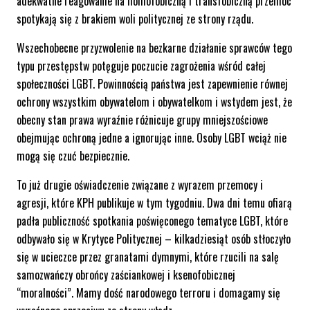
adekwatne reagowanie na homofobiczną i transfobiczną przemoc
spotykają się z brakiem woli politycznej ze strony rządu.
Wszechobecne przyzwolenie na bezkarne działanie sprawców tego
typu przestępstw potęguje poczucie zagrożenia wśród całej
społeczności LGBT. Powinnością państwa jest zapewnienie równej
ochrony wszystkim obywatelom i obywatelkom i wstydem jest, że
obecny stan prawa wyraźnie różnicuje grupy mniejszościowe
obejmując ochroną jedne a ignorując inne. Osoby LGBT wciąż nie
mogą się czuć bezpiecznie.
To już drugie oświadczenie związane z wyrazem przemocy i
agresji, które KPH publikuje w tym tygodniu. Dwa dni temu ofiarą
padła publiczność spotkania poświęconego tematyce LGBT, które
odbywało się w Krytyce Politycznej – kilkadziesiąt osób stłoczyło
się w ucieczce przez granatami dymnymi, które rzucili na salę
samozwańczy obrońcy zaściankowej i ksenofobicznej
“moralności”. Mamy dość narodowego terroru i domagamy się