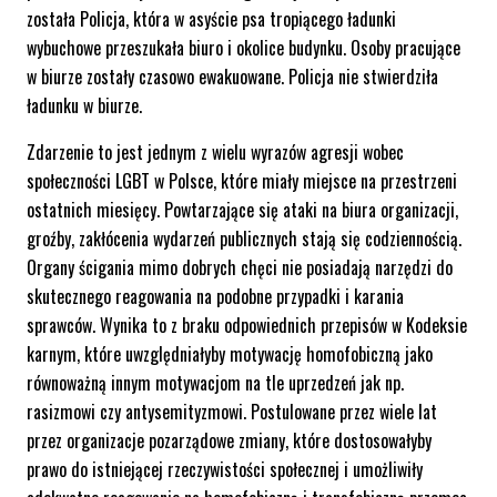
została Policja, która w asyście psa tropiącego ładunki
wybuchowe przeszukała biuro i okolice budynku. Osoby pracujące
w biurze zostały czasowo ewakuowane. Policja nie stwierdziła
ładunku w biurze.
Zdarzenie to jest jednym z wielu wyrazów agresji wobec
społeczności LGBT w Polsce, które miały miejsce na przestrzeni
ostatnich miesięcy. Powtarzające się ataki na biura organizacji,
groźby, zakłócenia wydarzeń publicznych stają się codziennością.
Organy ścigania mimo dobrych chęci nie posiadają narzędzi do
skutecznego reagowania na podobne przypadki i karania
sprawców. Wynika to z braku odpowiednich przepisów w Kodeksie
karnym, które uwzględniałyby motywację homofobiczną jako
równoważną innym motywacjom na tle uprzedzeń jak np.
rasizmowi czy antysemityzmowi. Postulowane przez wiele lat
przez organizacje pozarządowe zmiany, które dostosowałyby
prawo do istniejącej rzeczywistości społecznej i umożliwiły