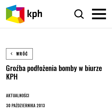
PRZEJDŹ DO TREŚCI
WRÓĆ
Groźba podłożenia bomby w biurze
KPH
STRONA KATEGORII WPISÓW
AKTUALNOŚCI
30 PAŹDZIERNIKA 2013