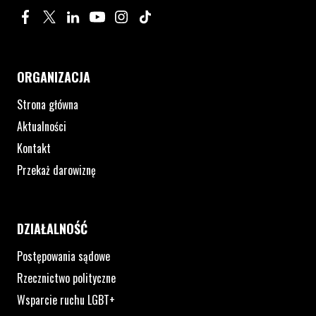
Profil na Facebook. Strona otwiera się w nowym oknie.
Profil na Twitter. Strona otwiera się w nowym oknie.
Profil na LinkedIn. Strona otwiera się w nowym oknie.
Profil na YouTube. Strona otwiera się w nowym 
Profil na Instagram. Strona otwiera się 
Profil na Tiktok. Strona otwiera się
ORGANIZACJA
Strona główna
Aktualności
Kontakt
Przekaż darowiznę
DZIAŁALNOŚĆ
Postępowania sądowe
Rzecznictwo polityczne
Wsparcie ruchu LGBT+