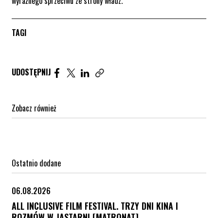
wyraźnego sprzeciwu ze strony władz.
TAGI
Udostępnij artykuł na Facebook. Strona otwiera się 
Udostępnij artykuł na Twitter. Strona otwiera s
Udostępnij artykuł na Linkedin. Strona otw
UDOSTĘPNIJ
Zobacz również
Ostatnio dodane
06.08.2026
ALL INCLUSIVE FILM FESTIVAL. TRZY DNI KINA I
ROZMÓW W JASTARNI [MATRONAT]