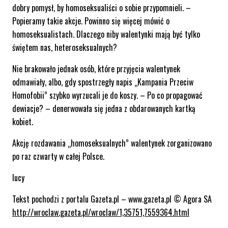
dobry pomysł, by homoseksualiści o sobie przypomnieli. –
Popieramy takie akcje. Powinno się więcej mówić o
homoseksualistach. Dlaczego niby walentynki mają być tylko
świętem nas, heteroseksualnych?
Nie brakowało jednak osób, które przyjęcia walentynek
odmawiały, albo, gdy spostrzegły napis „Kampania Przeciw
Homofobii” szybko wyrzucali je do koszy. – Po co propagować
dewiacje? – denerwowała się jedna z obdarowanych kartką
kobiet.
Akcję rozdawania „homoseksualnych” walentynek zorganizowano
po raz czwarty w całej Polsce.
lucy
Tekst pochodzi z portalu Gazeta.pl – www.gazeta.pl © Agora SA
http://wroclaw.gazeta.pl/wroclaw/1,35751,7559364.html