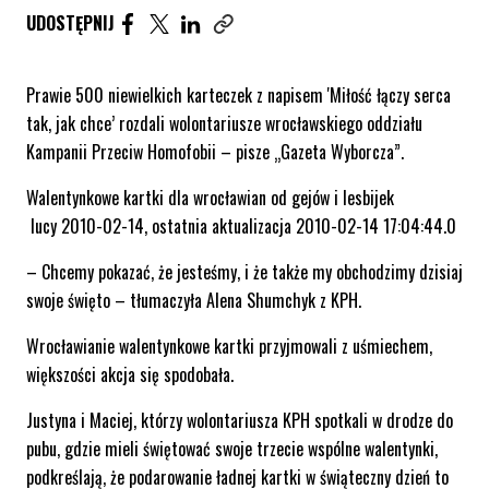
UDOSTĘPNIJ ARTYKUŁ NA FACEBOOK. STRONA O
UDOSTĘPNIJ ARTYKUŁ NA TWITTER. STRONA
UDOSTĘPNIJ ARTYKUŁ NA LINKEDIN. S
UDOSTĘPNIJ
Skopiuj link tego artykułu
Prawie 500 niewielkich karteczek z napisem 'Miłość łączy serca
tak, jak chce’ rozdali wolontariusze wrocławskiego oddziału
Kampanii Przeciw Homofobii – pisze „Gazeta Wyborcza”.
Walentynkowe kartki dla wrocławian od gejów i lesbijek
lucy 2010-02-14, ostatnia aktualizacja 2010-02-14 17:04:44.0
– Chcemy pokazać, że jesteśmy, i że także my obchodzimy dzisiaj
swoje święto – tłumaczyła Alena Shumchyk z KPH.
Wrocławianie walentynkowe kartki przyjmowali z uśmiechem,
większości akcja się spodobała.
Justyna i Maciej, którzy wolontariusza KPH spotkali w drodze do
pubu, gdzie mieli świętować swoje trzecie wspólne walentynki,
podkreślają, że podarowanie ładnej kartki w świąteczny dzień to