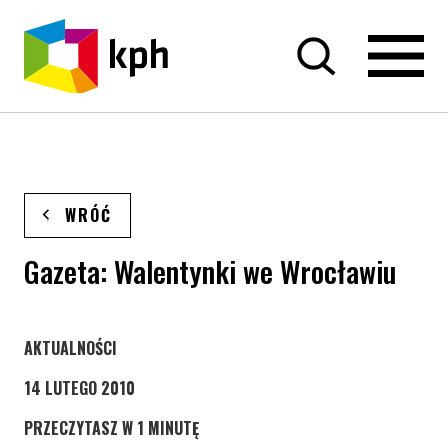
PRZEJDŹ DO TREŚCI
WRÓĆ
Gazeta: Walentynki we Wrocławiu
STRONA KATEGORII WPISÓW
AKTUALNOŚCI
14 LUTEGO 2010
PRZECZYTASZ W 1 MINUTĘ