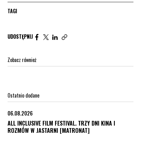
TAGI
Udostępnij artykuł na Facebook. Strona otwiera się 
Udostępnij artykuł na Twitter. Strona otwiera s
Udostępnij artykuł na Linkedin. Strona otw
UDOSTĘPNIJ
Zobacz również
Ostatnio dodane
06.08.2026
ALL INCLUSIVE FILM FESTIVAL. TRZY DNI KINA I
ROZMÓW W JASTARNI [MATRONAT]