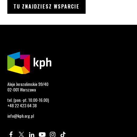
TU ZNAJDZIESZ WSPARCIE
Aleje Jerozolimskie 99/40
02-001 Warszawa
tel. (pon.-pt. 10.00-16.00)
+48 22 423 64 38
info@kph.org.pl
Profil na Facebook. Strona otwiera się w nowym oknie.
Profil na Twitter. Strona otwiera się w nowym oknie.
Profil na LinkedIn. Strona otwiera się w nowym oknie.
Profil na YouTube. Strona otwiera się w nowym 
Profil na Instagram. Strona otwiera się 
Profil na Tiktok. Strona otwiera się