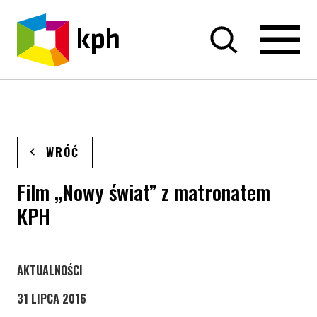
PRZEJDŹ DO TREŚCI
WRÓĆ
Film „Nowy świat” z matronatem
KPH
STRONA KATEGORII WPISÓW
AKTUALNOŚCI
31 LIPCA 2016