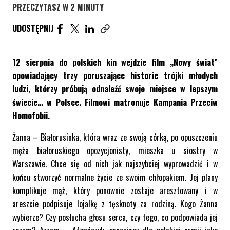
PRZECZYTASZ W 2 MINUTY
UDOSTĘPNIJ ARTYKUŁ NA FACEBOOK. STRONA O
UDOSTĘPNIJ ARTYKUŁ NA TWITTER. STRONA
UDOSTĘPNIJ ARTYKUŁ NA LINKEDIN. S
UDOSTĘPNIJ
Skopiuj link tego artykułu
12 sierpnia do polskich kin wejdzie film „Nowy świat”
opowiadający trzy poruszające historie trójki młodych
ludzi, którzy próbują odnaleźć swoje miejsce w lepszym
świecie… w Polsce. Filmowi matronuje Kampania Przeciw
Homofobii.
Żanna – Białorusinka, która wraz ze swoją córką, po opuszczeniu
męża białoruskiego opozycjonisty, mieszka u siostry w
Warszawie. Chce się od nich jak najszybciej wyprowadzić i w
końcu stworzyć normalne życie ze swoim chłopakiem. Jej plany
komplikuje mąż, który ponownie zostaje aresztowany i w
areszcie podpisuje lojalkę z tęsknoty za rodziną. Kogo Żanna
wybierze? Czy posłucha głosu serca, czy tego, co podpowiada jej