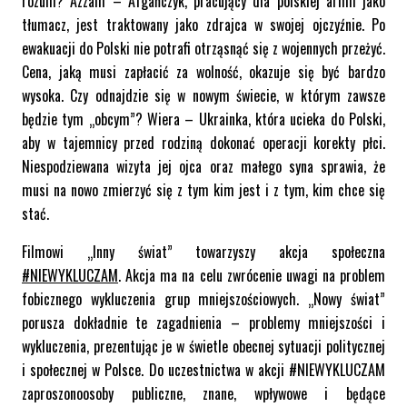
rozum? Azzam – Afgańczyk, pracujący dla polskiej armii jako
tłumacz, jest traktowany jako zdrajca w swojej ojczyźnie. Po
ewakuacji do Polski nie potrafi otrząsnąć się z wojennych przeżyć.
Cena, jaką musi zapłacić za wolność, okazuje się być bardzo
wysoka. Czy odnajdzie się w nowym świecie, w którym zawsze
będzie tym „obcym”? Wiera – Ukrainka, która ucieka do Polski,
aby w tajemnicy przed rodziną dokonać operacji korekty płci.
Niespodziewana wizyta jej ojca oraz małego syna sprawia, że
musi na nowo zmierzyć się z tym kim jest i z tym, kim chce się
stać.
Filmowi „Inny świat” towarzyszy akcja społeczna
#NIEWYKLUCZAM
. Akcja ma na celu zwrócenie uwagi na problem
fobicznego wykluczenia grup mniejszościowych. „Nowy świat”
porusza dokładnie te zagadnienia – problemy mniejszości i
wykluczenia, prezentując je w świetle obecnej sytuacji politycznej
i społecznej w Polsce. Do uczestnictwa w akcji #NIEWYKLUCZAM
zaproszonoosoby publiczne, znane, wpływowe i będące