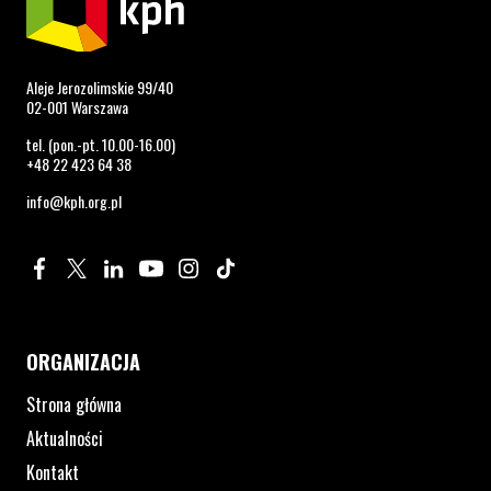
Aleje Jerozolimskie 99/40
02-001 Warszawa
tel. (pon.-pt. 10.00-16.00)
+48 22 423 64 38
info@kph.org.pl
Profil na Facebook. Strona otwiera się w nowym oknie.
Profil na Twitter. Strona otwiera się w nowym oknie.
Profil na LinkedIn. Strona otwiera się w nowym oknie.
Profil na YouTube. Strona otwiera się w nowym 
Profil na Instagram. Strona otwiera się 
Profil na Tiktok. Strona otwiera się
ORGANIZACJA
Strona główna
Aktualności
Kontakt