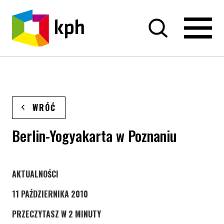
PRZEJDŹ DO TREŚCI
WRÓĆ
Berlin-Yogyakarta w Poznaniu
STRONA KATEGORII WPISÓW
AKTUALNOŚCI
11 PAŹDZIERNIKA 2010
PRZECZYTASZ W 2 MINUTY