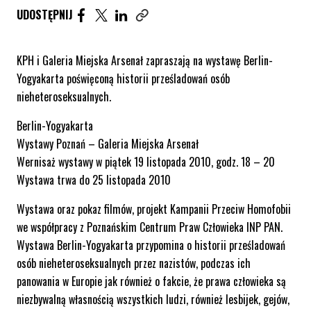
UDOSTĘPNIJ ARTYKUŁ NA FACEBOOK. STRONA O
UDOSTĘPNIJ ARTYKUŁ NA TWITTER. STRONA
UDOSTĘPNIJ ARTYKUŁ NA LINKEDIN. S
UDOSTĘPNIJ
Skopiuj link tego artykułu
KPH i Galeria Miejska Arsenał zapraszają na wystawę Berlin-
Yogyakarta poświęconą historii prześladowań osób
nieheteroseksualnych.
Berlin-Yogyakarta
Wystawy Poznań – Galeria Miejska Arsenał
Wernisaż wystawy w piątek 19 listopada 2010, godz. 18 – 20
Wystawa trwa do 25 listopada 2010
Wystawa oraz pokaz filmów, projekt Kampanii Przeciw Homofobii
we współpracy z Poznańskim Centrum Praw Człowieka INP PAN.
Wystawa Berlin-Yogyakarta przypomina o historii prześladowań
osób nieheteroseksualnych przez nazistów, podczas ich
panowania w Europie jak również o fakcie, że prawa człowieka są
niezbywalną własnością wszystkich ludzi, również lesbijek, gejów,