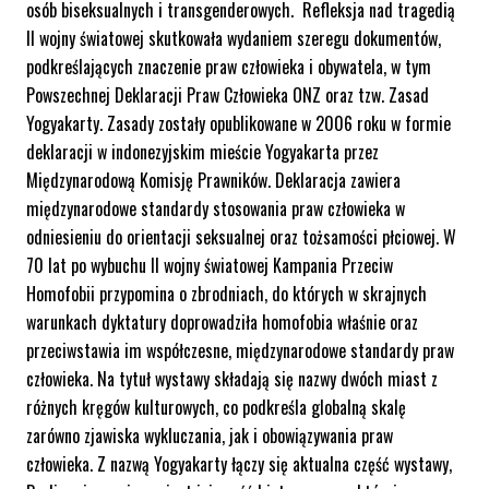
osób biseksualnych i transgenderowych. Refleksja nad tragedią
II wojny światowej skutkowała wydaniem szeregu dokumentów,
podkreślających znaczenie praw człowieka i obywatela, w tym
Powszechnej Deklaracji Praw Człowieka ONZ oraz tzw. Zasad
Yogyakarty. Zasady zostały opublikowane w 2006 roku w formie
deklaracji w indonezyjskim mieście Yogyakarta przez
Międzynarodową Komisję Prawników. Deklaracja zawiera
międzynarodowe standardy stosowania praw człowieka w
odniesieniu do orientacji seksualnej oraz tożsamości płciowej. W
70 lat po wybuchu II wojny światowej Kampania Przeciw
Homofobii przypomina o zbrodniach, do których w skrajnych
warunkach dyktatury doprowadziła homofobia właśnie oraz
przeciwstawia im współczesne, międzynarodowe standardy praw
człowieka. Na tytuł wystawy składają się nazwy dwóch miast z
różnych kręgów kulturowych, co podkreśla globalną skalę
zarówno zjawiska wykluczania, jak i obowiązywania praw
człowieka. Z nazwą Yogyakarty łączy się aktualna część wystawy,