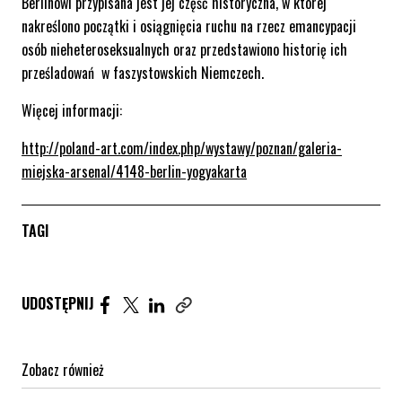
Berlinowi przypisana jest jej część historyczna, w której
nakreślono początki i osiągnięcia ruchu na rzecz emancypacji
osób nieheteroseksualnych oraz przedstawiono historię ich
prześladowań w faszystowskich Niemczech.
Więcej informacji:
http://poland-art.com/index.php/wystawy/poznan/galeria-
miejska-arsenal/4148-berlin-yogyakarta
TAGI
Udostępnij artykuł na Facebook. Strona otwiera się 
Udostępnij artykuł na Twitter. Strona otwiera s
Udostępnij artykuł na Linkedin. Strona otw
UDOSTĘPNIJ
Zobacz również