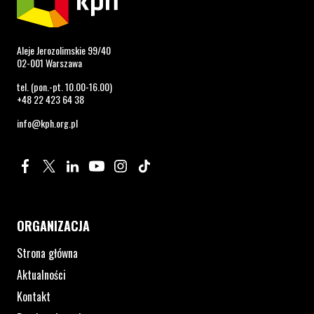
Aleje Jerozolimskie 99/40
02-001 Warszawa
tel. (pon.-pt. 10.00-16.00)
+48 22 423 64 38
info@kph.org.pl
Profil na Facebook. Strona otwiera się w nowym oknie.
Profil na Twitter. Strona otwiera się w nowym oknie.
Profil na LinkedIn. Strona otwiera się w nowym oknie.
Profil na YouTube. Strona otwiera się w nowym 
Profil na Instagram. Strona otwiera się 
Profil na Tiktok. Strona otwiera się
ORGANIZACJA
Strona główna
Aktualności
Kontakt