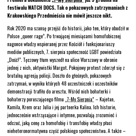
festiwalu WATCH DOCS. Tak o pokazowych zatrzymaniach z
Krakowskiego Przedmieścia nie mówił jeszcze nikt.
Rok 2020 ma szansę przejść do historii, jako ten, który obudził w
Polsce „queer rage”. Po trwającej miesiącami homofobicznej
nagonce władzy wspieranej przez Kościół i funkcjonariuszy
mediów publicznych, 7. sierpnia społeczność LGBT powiedziała
„Dość!”. Tęczowy tłum wyszedł na ulice Warszawy w obronie
jednej z nich, aktywistki Margot. Pokojowy protest zderzył się z
brutalną agresją policji. Doszło do głośnych, pokazowych
zatrzymań, w wyniku których 48 uczestniczek i uczestników
demonstracji trafiło do aresztu. Wśród nich bohaterki i
bohaterzy poruszającego filmu
„7-My Sierpnia”
– Kajetan,
Kamila, Krem oraz Julia i jej partnerka Kalina. Ich historie,
jednocześnie wstrząsające i intymne, pozwalają zrozumieć i
odczuć, jaką cenę za homofobię i transfobię władzy płaci
nieheteronormatywna część polskiego społeczeństwa. A także –