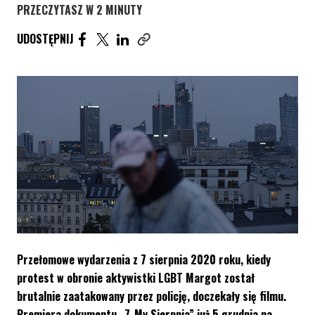
PRZECZYTASZ W 2 MINUTY
UDOSTĘPNIJ ARTYKUŁ NA FACEBOOK. STRONA O
UDOSTĘPNIJ ARTYKUŁ NA TWITTER. STRONA
UDOSTĘPNIJ ARTYKUŁ NA LINKEDIN. S
UDOSTĘPNIJ
Skopiuj link tego artykułu
Przełomowe wydarzenia z 7 sierpnia 2020 roku, kiedy
protest w obronie aktywistki LGBT Margot został
brutalnie zaatakowany przez policję, doczekały się filmu.
Premiera dokumentu
„7-My Sierpnia”
już 5 grudnia na