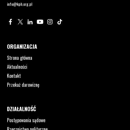
info@kph.org.pl
Profil na Facebook. Strona otwiera się w nowym oknie.
Profil na Twitter. Strona otwiera się w nowym oknie.
Profil na LinkedIn. Strona otwiera się w nowym oknie.
Profil na YouTube. Strona otwiera się w nowym 
Profil na Instagram. Strona otwiera się 
Profil na Tiktok. Strona otwiera się
ORGANIZACJA
Strona główna
Aktualności
Kontakt
Przekaż darowiznę
DZIAŁALNOŚĆ
Postępowania sądowe
Rzecznictwo polityczne