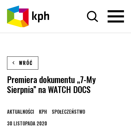
PRZEJDŹ DO TREŚCI
WRÓĆ
Premiera dokumentu „7-My
Sierpnia” na WATCH DOCS
STRONA KATEGORII WPISÓW
STRONA KATEGORII WPISÓW
STRONA KATEGORII WPISÓW
AKTUALNOŚCI
KPH
SPOŁECZEŃSTWO
30 LISTOPADA 2020