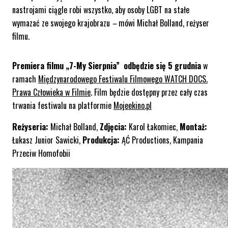
nastrojami ciągle robi wszystko, aby osoby LGBT na stałe
wymazać ze swojego krajobrazu
–
mówi Michał Bolland, reżyser
filmu.
Premiera filmu „7-My Sierpnia” odbędzie
się
5 grudnia
w
ramach
Międzynarodowego Festiwalu Filmowego WATCH DOCS.
Prawa Człowieka w Filmie
. Film będzie dostępny przez cały czas
trwania festiwalu na platformie
Mojeekino.pl
Reżyseria:
Michał Bolland,
Zdjęcia:
Karol Łakomiec,
Montaż:
Łukasz Junior Sawicki,
Produkcja:
ĄĆ Productions, Kampania
Przeciw Homofobii