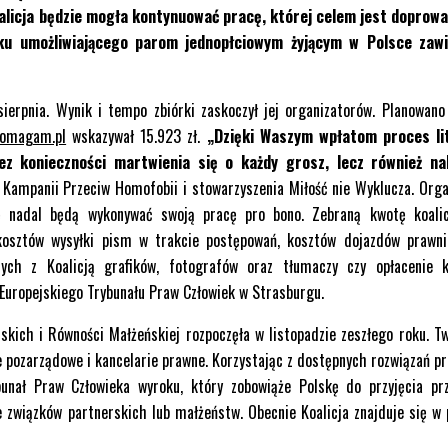
alicja będzie mogła kontynuować pracę, której celem jest doprow
u umożliwiającego parom jednopłciowym żyjącym w Polsce zawi
sierpnia. Wynik i tempo zbiórki zaskoczył jej organizatorów. Planowano
omagam.pl
wskazywał 15.923 zł.
„Dzięki Waszym wpłatom proces lit
ez konieczności martwienia się o każdy grosz, lecz również nal
ampanii Przeciw Homofobii i stowarzyszenia Miłość nie Wyklucza. Orga
ję nadal będą wykonywać swoją pracę pro bono. Zebraną kwotę koalic
e kosztów wysyłki pism w trakcie postępowań, kosztów dojazdów prawn
cych z Koalicją grafików, fotografów oraz tłumaczy czy opłacenie 
Europejskiego Trybunału Praw Człowiek w Strasburgu.
skich i Równości Małżeńskiej rozpoczęła w listopadzie zeszłego roku. Tw
je pozarządowe i kancelarie prawne. Korzystając z dostępnych rozwiązań p
unał Praw Człowieka wyroku, który zobowiąże Polskę do przyjęcia pr
 związków partnerskich lub małżeństw. Obecnie Koalicja znajduje się w 