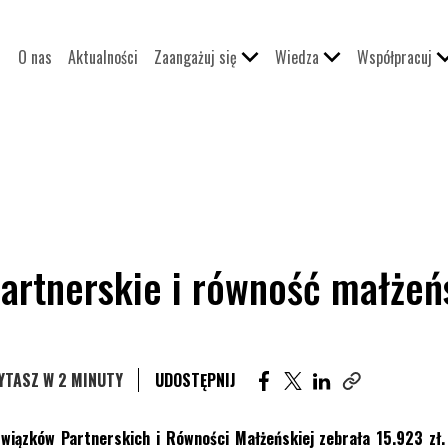
O nas
Aktualności
Zaangażuj się
Wiedza
Współpracuj
 partnerskie i równość małżeń
UDOSTĘPNIJ ARTYKUŁ NA 
UDOSTĘPNIJ ARTYKUŁ
UDOSTĘPNIJ ART
YTASZ W 2 MINUTY
UDOSTĘPNIJ
Skopiuj link teg
Związków Partnerskich i Równości Małżeńskiej zebrała 15.923 zł.