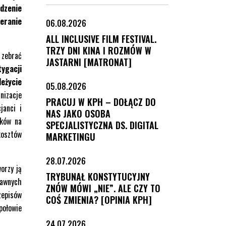
adzenie
eranie
06.08.2026
ALL INCLUSIVE FILM FESTIVAL.
TRZY DNI KINA I ROZMÓW W
 zebrać
JASTARNI [MATRONAT]
ygacji
eżycie
05.08.2026
nizacje
PRACUJ W KPH – DOŁĄCZ DO
janci i
NAS JAKO OSOBA
ików na
SPECJALISTYCZNA DS. DIGITAL
kosztów
MARKETINGU
28.07.2026
orzy ją
TRYBUNAŁ KONSTYTUCYJNY
rawnych
ZNÓW MÓWI „NIE”. ALE CZY TO
zepisów
COŚ ZMIENIA? [OPINIA KPH]
połowie
24.07.2026