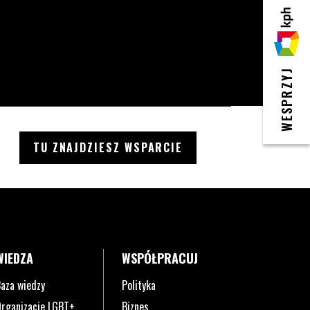
KPH
WESPRZYJ
TU ZNAJDZIESZ WSPARCIE
WIEDZA
WSPÓŁPRACUJ
aza wiedzy
Polityka
rganizacje LGBT+
Biznes