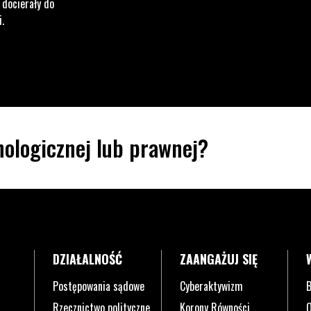
 docierały do
i.
ologicznej lub prawnej?
DZIAŁALNOŚĆ
ZAANGAŻUJ SIĘ
Postępowania sądowe
Cyberaktywizm
B
Rzecznictwo polityczne
Korony Równości
O