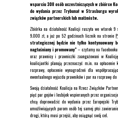
wsparciu 308 osób uczestniczących w zbiórce Ko
do wydania przez Trybunał w Strasburgu wyrok
związków partnerskich lub małżeństw.
Zbiórka na działalność Koalicji ruszyła we wtorek 9 
9.000 zł, a już po 52 godzinach licznik na stronie
P
strategicznej będzie nie tylko kontynuowany b
nagłaśniany i promowany”
– czytamy na facebooku K
oraz prawnicy i prawniczki zaangażowani w Koalic
koalicjantki planują przeznaczyć m.in. na opłaceni
rozprawy, opłacenie wynagrodzeń dla współpracują
ewentualnego wyjazdu prawników i par na rozprawę do 
Swoją działalność Koalicja na Rzecz Związków Partner
pięć par gejów i lesbijek wspieranych przez organizac
chcą doprowadzić do wydania przez Europejski Tryb
umożliwiających parom osób tej samej płci zawieranie
drogi, którą musi przejść, aby osiągnąć swój cel.