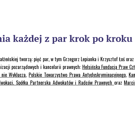
łżeńskiej tworzą: pięć par, w tym Grzegorz Lepianka i Krzysztof Łoś oraz 
izacji pozarządowych i kancelarii prawnych:
Helsińska Fundacja Praw Cz
 nie Wyklucza
,
Polskie Towarzystwo Prawa Antydyskryminacyjnego
,
Kan
dwokaci. Spółka Partnerska Adwokatów i Radców Prawnych
oraz
Marci