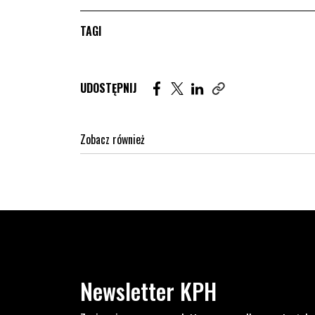
TAGI
Udostępnij artykuł na Facebook. St
Udostępnij artykuł na Twitter
Udostępnij artykuł na Lin
UDOSTĘPNIJ
Zobacz również
Newsletter KPH