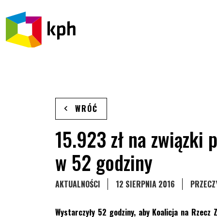
PRZEJDŹ DO TREŚCI
WRÓĆ
15.923 zł na związki
w 52 godziny
STRONA KATEGORII WPISÓW
AKTUALNOŚCI
12 SIERPNIA 2016
PRZECZ
Wystarczyły 52 godziny, aby Koalicja na Rzecz 