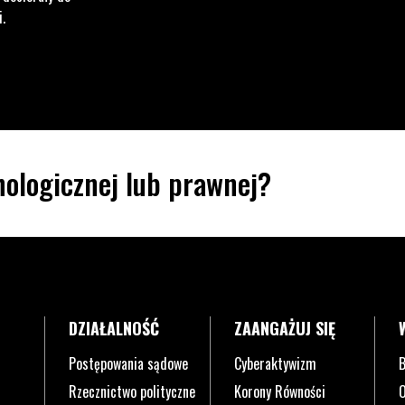
i.
ologicznej lub prawnej?
DZIAŁALNOŚĆ
ZAANGAŻUJ SIĘ
Postępowania sądowe
Cyberaktywizm
B
Rzecznictwo polityczne
Korony Równości
O