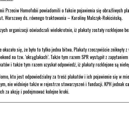
ii Przeciw Homofobii powiadomili o fakcie pojawienia się obraźliwych pl
st. Warszawy ds. równego traktowania – Karolinę Malczyk-Rokicińską.
ych organizacji oświadczali wielokrotnie, iż plakaty zostały rozklejone b
okazało się, że było to tylko jedna bitwa. Plakaty rzeczywiście zniknęły z 
eekend na tzw. ‘okrąglakach’. Także tym razem SPR wystąpił z zapytaniem
atów i także tym razem uzyskał odpowiedź, iż plakaty rozklejone są nieleg
omo, kto jest odpowiedzialny za treść plakatów i ich pojawienie się w mie
, nie widnieje także w rejestrze stowarzyszeń i fundacji. KPH jednak ca
ch za akcję i podejmować kolejne kroki.