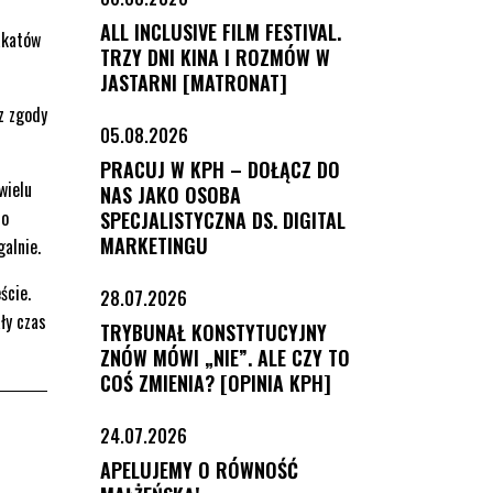
ALL INCLUSIVE FILM FESTIVAL.
akatów
TRZY DNI KINA I ROZMÓW W
JASTARNI [MATRONAT]
ez zgody
05.08.2026
PRACUJ W KPH – DOŁĄCZ DO
wielu
NAS JAKO OSOBA
 o
SPECJALISTYCZNA DS. DIGITAL
MARKETINGU
alnie.
ście.
28.07.2026
ły czas
TRYBUNAŁ KONSTYTUCYJNY
ZNÓW MÓWI „NIE”. ALE CZY TO
COŚ ZMIENIA? [OPINIA KPH]
24.07.2026
APELUJEMY O RÓWNOŚĆ