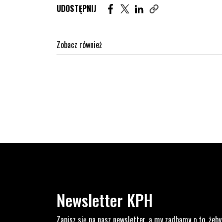
Udostępnij artykuł na Facebook. St
Udostępnij artykuł na Twitter
Udostępnij artykuł na Lin
UDOSTĘPNIJ
Zobacz również
Newsletter KPH
Zapisz się na nasz newsletter, a my zadbamy o to, żeby