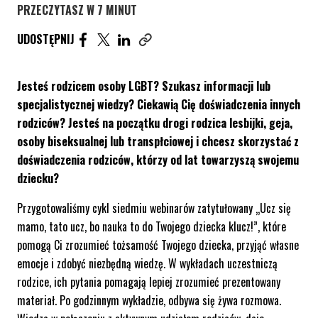
PRZECZYTASZ W 7 MINUT
UDOSTĘPNIJ ARTYKUŁ NA FACEBOOK. STRONA O
UDOSTĘPNIJ ARTYKUŁ NA TWITTER. STRONA
UDOSTĘPNIJ ARTYKUŁ NA LINKEDIN. S
UDOSTĘPNIJ
Skopiuj link tego artykułu
Jesteś rodzicem osoby LGBT? Szukasz informacji lub
specjalistycznej wiedzy? Ciekawią Cię doświadczenia innych
rodziców? Jesteś na początku drogi rodzica lesbijki, geja,
osoby biseksualnej lub transpłciowej i chcesz skorzystać z
doświadczenia rodziców, którzy od lat towarzyszą swojemu
dziecku?
Przygotowaliśmy cykl siedmiu webinarów zatytułowany „Ucz się
mamo, tato ucz, bo nauka to do Twojego dziecka klucz!”, które
pomogą Ci zrozumieć tożsamość Twojego dziecka, przyjąć własne
emocje i zdobyć niezbędną wiedzę. W wykładach uczestniczą
rodzice, ich pytania pomagają lepiej zrozumieć prezentowany
materiał. Po godzinnym wykładzie, odbywa się żywa rozmowa.