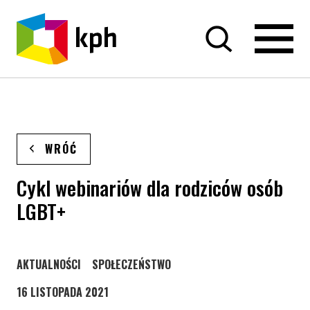
PRZEJDŹ DO TREŚCI
WRÓĆ
Cykl webinariów dla rodziców osób
LGBT+
STRONA KATEGORII WPISÓW
STRONA KATEGORII WPISÓW
AKTUALNOŚCI
SPOŁECZEŃSTWO
16 LISTOPADA 2021