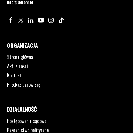
info@kph.org.pl
Profil na Facebook. Strona otwiera się w nowym oknie.
Profil na Twitter. Strona otwiera się w nowym oknie.
Profil na LinkedIn. Strona otwiera się w nowym oknie.
Profil na YouTube. Strona otwiera się w nowym 
Profil na Instagram. Strona otwiera się 
Profil na Tiktok. Strona otwiera się
ORGANIZACJA
Strona główna
Aktualności
Kontakt
Przekaż darowiznę
DZIAŁALNOŚĆ
Postępowania sądowe
Rzecznictwo polityczne