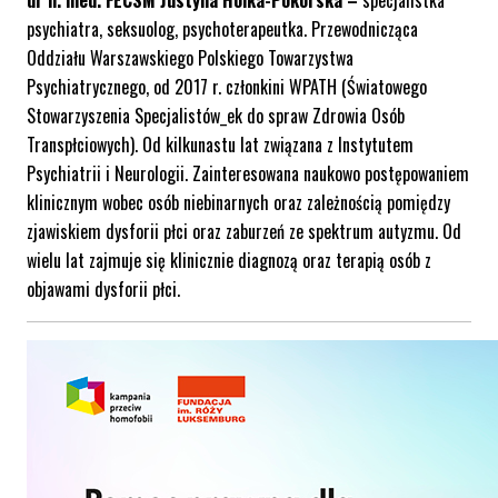
dr n. med. FECSM Justyna Holka-Pokorska –
specjalistka
psychiatra, seksuolog, psychoterapeutka. Przewodnicząca
Oddziału Warszawskiego Polskiego Towarzystwa
Psychiatrycznego, od 2017 r. członkini WPATH (Światowego
Stowarzyszenia Specjalistów_ek do spraw Zdrowia Osób
Transpłciowych). Od kilkunastu lat związana z Instytutem
Psychiatrii i Neurologii. Zainteresowana naukowo postępowaniem
klinicznym wobec osób niebinarnych oraz zależnością pomiędzy
zjawiskiem dysforii płci oraz zaburzeń ze spektrum autyzmu. Od
wielu lat zajmuje się klinicznie diagnozą oraz terapią osób z
objawami dysforii płci.