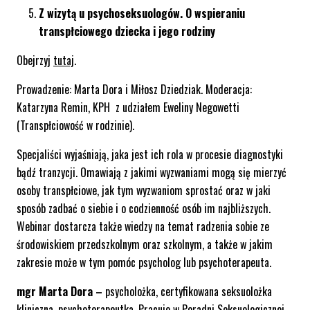
Z wizytą u psychoseksuologów. O wspieraniu
transpłciowego dziecka i jego rodziny
Obejrzyj
tutaj
.
Prowadzenie: Marta Dora i Miłosz Dziedziak. Moderacja:
Katarzyna Remin, KPH z udziałem Eweliny Negowetti
(Transpłciowość w rodzinie).
Specjaliści wyjaśniają, jaka jest ich rola w procesie diagnostyki
bądź tranzycji. Omawiają z jakimi wyzwaniami mogą się mierzyć
osoby transpłciowe, jak tym wyzwaniom sprostać oraz w jaki
sposób zadbać o siebie i o codzienność osób im najbliższych.
Webinar dostarcza także wiedzy na temat radzenia sobie ze
środowiskiem przedszkolnym oraz szkolnym, a także w jakim
zakresie może w tym pomóc psycholog lub psychoterapeuta.
mgr Marta Dora –
psycholożka, certyfikowana seksuolożka
kliniczna, psychoterapeutka. Pracuje w Poradni Seksuologicznej