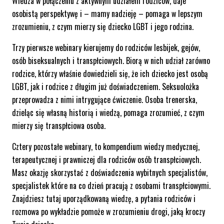
Wiedza w połączeniu z aktywnym udziałem rodziców, daje
osobistą perspektywę i – mamy nadzieję – pomaga w lepszym
zrozumieniu, z czym mierzy się dziecko LGBT i jego rodzina.
Trzy pierwsze webinary kierujemy do rodziców lesbijek, gejów,
osób biseksualnych i transpłciowych. Biorą w nich udział zarówno
rodzice, którzy właśnie dowiedzieli się, że ich dziecko jest osobą
LGBT, jak i rodzice z długim już doświadczeniem. Seksuolożka
przeprowadza z nimi intrygujące ćwiczenie. Osoba trenerska,
dzieląc się własną historią i wiedzą, pomaga zrozumieć, z czym
mierzy się transpłciowa osoba.
Cztery pozostałe webinary, to kompendium wiedzy medycznej,
terapeutycznej i prawniczej dla rodziców osób transpłciowych.
Masz okazję skorzystać z doświadczenia wybitnych specjalistów,
specjalistek które na co dzień pracują z osobami transpłciowymi.
Znajdziesz tutaj uporządkowaną wiedzę, a pytania rodziców i
rozmowa po wykładzie pomoże w zrozumieniu drogi, jaką kroczy