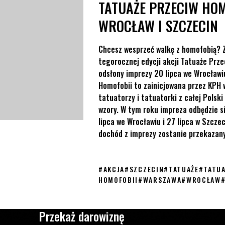
TATUAŻE PRZECIW HOM
WROCŁAW I SZCZECIN
Chcesz wesprzeć walkę z homofobią? Z
tegorocznej edycji akcji Tatuaże Prze
odsłony imprezy 20 lipca we Wrocławiu
Homofobii to zainicjowana przez KPH 
tatuatorzy i tatuatorki z całej Polsk
wzory. W tym roku impreza odbędzie s
lipca we Wrocławiu i 27 lipca w Szczec
dochód z imprezy zostanie przekazany 
#
AKCJA
#
SZCZECIN
#
TATUAŻE
#
TATUA
HOMOFOBII
#
WARSZAWA
#
WROCŁAW
Przekaż darowiznę