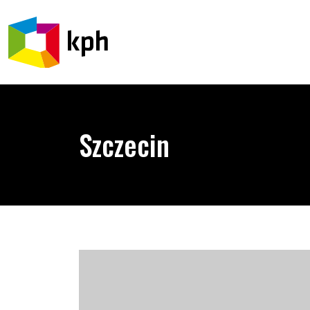
PRZEJDŹ DO TREŚCI
Szczecin
Szczecińska odsłona akcji Tatuaże Przeciw Homof