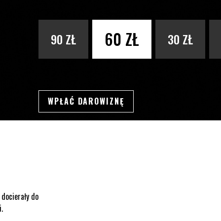
PODAJ KWOTĘ
60 ZŁ
90 ZŁ
30 ZŁ
WPŁAĆ DAROWIZNĘ
SWSDSD
 docierały do
i.