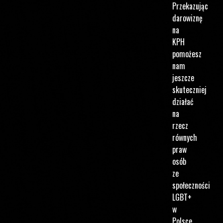
Przekazując
darowiznę
na
KPH
pomożesz
nam
jeszcze
skuteczniej
działać
na
rzecz
równych
praw
osób
ze
społeczności
LGBT+
w
Polsce.