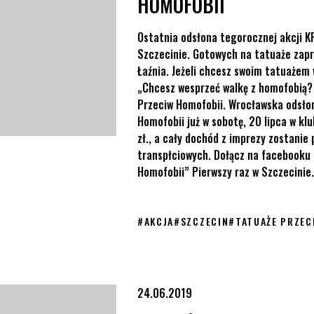
HOMOFOBII
Ostatnia odsłona tegorocznej akcji K
Szczecinie. Gotowych na tatuaże zap
Łaźnia. Jeżeli chcesz swoim tatuażem
„Chcesz wesprzeć walkę z homofobią?
Przeciw Homofobii. Wrocławska odsłon
Homofobii już w sobotę, 20 lipca w k
zł., a cały dochód z imprezy zostanie
transpłciowych. Dołącz na facebooku 
Homofobii” Pierwszy raz w Szczecinie.
#
AKCJA
#
SZCZECIN
#
TATUAŻE PRZEC
Szczecin
24.06.2019