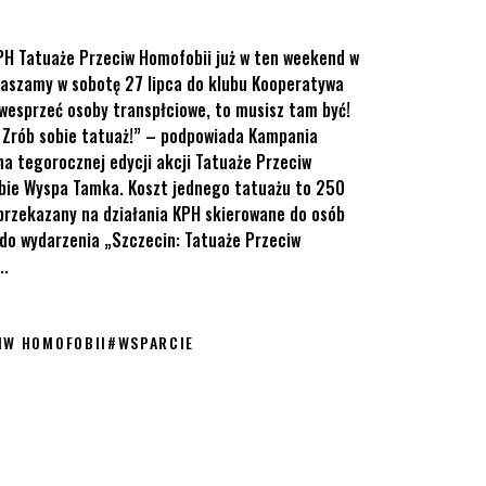
PH Tatuaże Przeciw Homofobii już w ten weekend w
raszamy w sobotę 27 lipca do klubu Kooperatywa
 wesprzeć osoby transpłciowe, to musisz tam być!
 Zrób sobie tatuaż!” – podpowiada Kampania
a tegorocznej edycji akcji Tatuaże Przeciw
lubie Wyspa Tamka. Koszt jednego tatuażu to 250
 przekazany na działania KPH skierowane do osób
do wydarzenia „Szczecin: Tatuaże Przeciw
..
IW HOMOFOBII
#
WSPARCIE