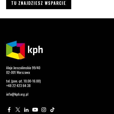
TU ZNAJDZIESZ WSPARCIE
Aleje Jerozolimskie 99/40
02-001 Warszawa
tel. (pon.-pt. 10.00-16.00)
+48 22 423 64 38
info@kph.org.pl
Profil na Facebook. Strona otwiera się w nowym oknie.
Profil na Twitter. Strona otwiera się w nowym oknie.
Profil na LinkedIn. Strona otwiera się w nowym oknie.
Profil na YouTube. Strona otwiera się w nowym 
Profil na Instagram. Strona otwiera się 
Profil na Tiktok. Strona otwiera się