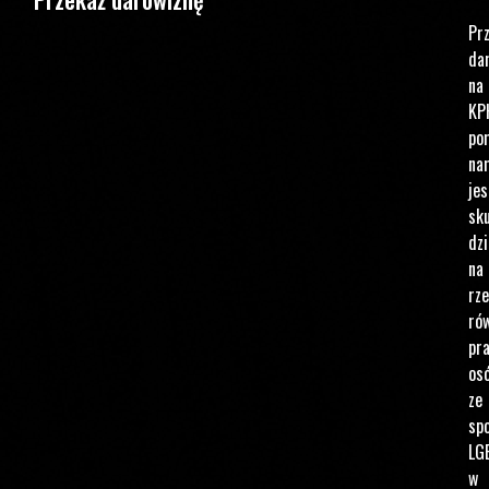
Pr
da
na
KP
po
na
jes
sku
dzi
na
rz
ró
pr
os
ze
spo
LG
w