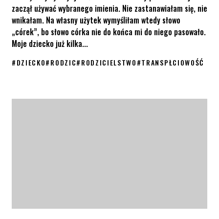
zaczął używać wybranego imienia. Nie zastanawiałam się, nie
wnikałam. Na własny użytek wymyśliłam wtedy słowo
„córek”, bo słowo córka nie do końca mi do niego pasowało.
Moje dziecko już kilka...
#
DZIECKO
#
RODZIC
#
RODZICIELSTWO
#
TRANSPŁCIOWOŚĆ
Córek Myszak