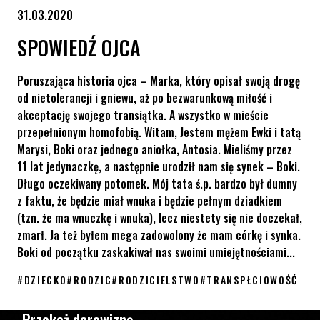
31.03.2020
SPOWIEDŹ OJCA
Poruszająca historia ojca – Marka, który opisał swoją drogę
od nietolerancji i gniewu, aż po bezwarunkową miłość i
akceptację swojego transiątka. A wszystko w mieście
przepełnionym homofobią. Witam, Jestem mężem Ewki i tatą
Marysi, Boki oraz jednego aniołka, Antosia. Mieliśmy przez
11 lat jedynaczkę, a następnie urodził nam się synek – Boki.
Długo oczekiwany potomek. Mój tata ś.p. bardzo był dumny
z faktu, że będzie miał wnuka i będzie pełnym dziadkiem
(tzn. że ma wnuczkę i wnuka), lecz niestety się nie doczekał,
zmarł. Ja też byłem mega zadowolony że mam córkę i synka.
Boki od początku zaskakiwał nas swoimi umiejętnościami...
#
DZIECKO
#
RODZIC
#
RODZICIELSTWO
#
TRANSPŁCIOWOŚĆ
Spowiedź ojca
Przekaż darowiznę