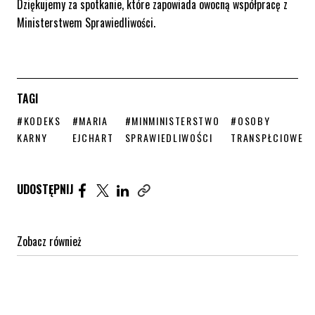
Dziękujemy za spotkanie, które zapowiada owocną współpracę z
Ministerstwem Sprawiedliwości.
TAGI
STRONA TAGU WPISÓW
STRONA TAGU WPISÓW
STRONA TAGU WPISÓW
STRONA TAGU WP
#KODEKS
#MARIA
#MINMINISTERSTWO
#OSOBY
KARNY
EJCHART
SPRAWIEDLIWOŚCI
TRANSPŁCIOWE
Udostępnij artykuł na Facebook. Strona otwiera się 
Udostępnij artykuł na Twitter. Strona otwiera s
Udostępnij artykuł na Linkedin. Strona otw
UDOSTĘPNIJ
Zobacz również