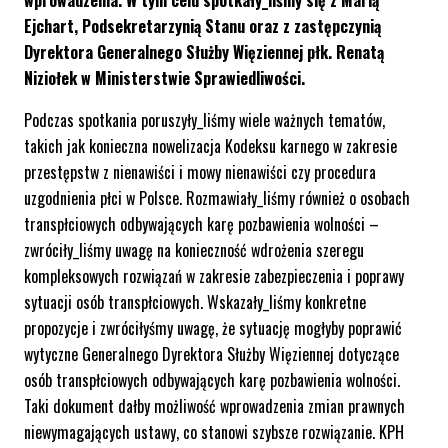
wprowadzenia. W tym celu spotkały_liśmy się z Marią
Ejchart, Podsekretarzynią Stanu oraz z zastępczynią
Dyrektora Generalnego Służby Więziennej płk. Renatą
Niziołek w Ministerstwie Sprawiedliwości.
Podczas spotkania poruszyły_liśmy wiele ważnych tematów,
takich jak konieczna nowelizacja Kodeksu karnego w zakresie
przestępstw z nienawiści i mowy nienawiści czy procedura
uzgodnienia płci w Polsce. Rozmawiały_liśmy również o osobach
transpłciowych odbywających karę pozbawienia wolności –
zwróciły_liśmy uwagę na konieczność wdrożenia szeregu
kompleksowych rozwiązań w zakresie zabezpieczenia i poprawy
sytuacji osób transpłciowych. Wskazały_liśmy konkretne
propozycje i zwróciłyśmy uwagę, że sytuację mogłyby poprawić
wytyczne Generalnego Dyrektora Służby Więziennej dotyczące
osób transpłciowych odbywających karę pozbawienia wolności.
Taki dokument dałby możliwość wprowadzenia zmian prawnych
niewymagających ustawy, co stanowi szybsze rozwiązanie. KPH