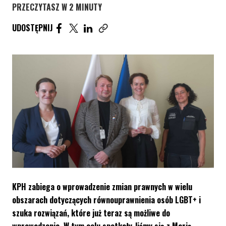
PRZECZYTASZ W 2 MINUTY
UDOSTĘPNIJ ARTYKUŁ NA FACEBOOK. STRONA O
UDOSTĘPNIJ ARTYKUŁ NA TWITTER. STRONA
UDOSTĘPNIJ ARTYKUŁ NA LINKEDIN. S
UDOSTĘPNIJ
Skopiuj link tego artykułu
KPH zabiega o wprowadzenie zmian prawnych w wielu
obszarach dotyczących równouprawnienia osób LGBT+ i
szuka rozwiązań, które już teraz są możliwe do