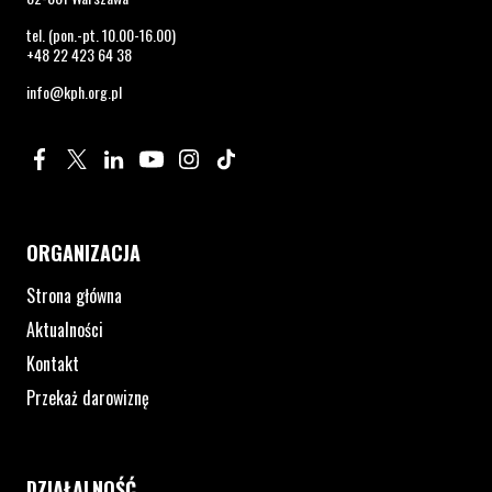
tel. (pon.-pt. 10.00-16.00)
+48 22 423 64 38
info@kph.org.pl
Profil na Facebook. Strona otwiera się w nowym oknie.
Profil na Twitter. Strona otwiera się w nowym oknie.
Profil na LinkedIn. Strona otwiera się w nowym oknie.
Profil na YouTube. Strona otwiera się w nowym 
Profil na Instagram. Strona otwiera się 
Profil na Tiktok. Strona otwiera się
ORGANIZACJA
Strona główna
Aktualności
Kontakt
Przekaż darowiznę
DZIAŁALNOŚĆ