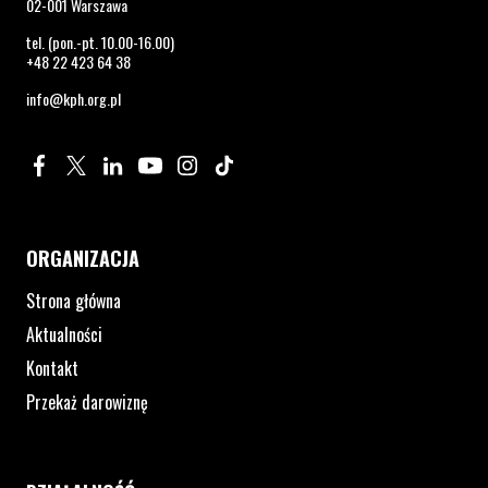
02-001 Warszawa
tel. (pon.-pt. 10.00-16.00)
+48 22 423 64 38
info@kph.org.pl
Profil na Facebook. Strona otwiera się w nowym oknie.
Profil na Twitter. Strona otwiera się w nowym oknie.
Profil na LinkedIn. Strona otwiera się w nowym oknie.
Profil na YouTube. Strona otwiera się w nowym 
Profil na Instagram. Strona otwiera się 
Profil na Tiktok. Strona otwiera się
ORGANIZACJA
Strona główna
Aktualności
Kontakt
Przekaż darowiznę