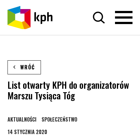
PRZEJDŹ DO TREŚCI
WRÓĆ
List otwarty KPH do organizatorów
Marszu Tysiąca Tóg
STRONA KATEGORII WPISÓW
STRONA KATEGORII WPISÓW
AKTUALNOŚCI
SPOŁECZEŃSTWO
14 STYCZNIA 2020