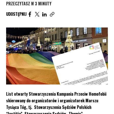
PRZECZYTASZ W 3 MINUTY
UDOSTĘPNIJ ARTYKUŁ NA FACEBOOK. STRONA O
UDOSTĘPNIJ ARTYKUŁ NA TWITTER. STRONA
UDOSTĘPNIJ ARTYKUŁ NA LINKEDIN. S
UDOSTĘPNIJ
Skopiuj link tego artykułu
List otwarty Stowarzyszenia Kampania Przeciw Homofobii
skierowany do organizatorów i organizatorek Marszu
Tysiąca Tóg, tj. Stowarzyszenia Sędziów Polskich
“Iustitia”, Stowarzyszenia Sędziów „Themis”,