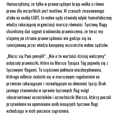
tłumaczyliśmy, że tylko w praworządnym kraju walka o równe
prawa dla wszystkich jest możliwa. W czasach zmasowanego
ataku na osoby LGBT, to wolne sądy stawiały odpór homofobicznej
władzy zakazującej organizacji marszy równości. Tęczową flagą
chcieliśmy dać sygnał środowisku prawniczemu, że teraz my
stajemy po stronie praworządności nie godząc się na
zainicjowaną przez władze kampanię oszczerstw wobec sędziów.
„Marsz się Pani pomylił”, „Nie o te wartości dzisiaj walczymy”
usłyszały prawniczki, które na Marszu Tysiąca Tóg pojawiły się z
tęczowymi flagami. To częściowo pokłosie niezdecydowania,
którego odbicie znalazło się w marszowym regulaminie na
przemian zakazującym i zezwalającym na obecność tęczy. Brak
jasnego stanowiska w sprawie tęczowych flag mógł
zdezorientować uczestników i uczestniczki Marszu, którzy poczuli
przyzwolenie na upominanie osób niosących tęczowe flagi
wzbudzając w nich poczucie zagrożenia.