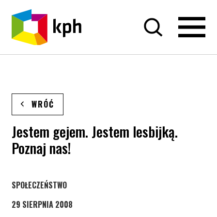
PRZEJDŹ DO TREŚCI
WRÓĆ
Jestem gejem. Jestem lesbijką.
Poznaj nas!
STRONA KATEGORII WPISÓW
SPOŁECZEŃSTWO
29 SIERPNIA 2008