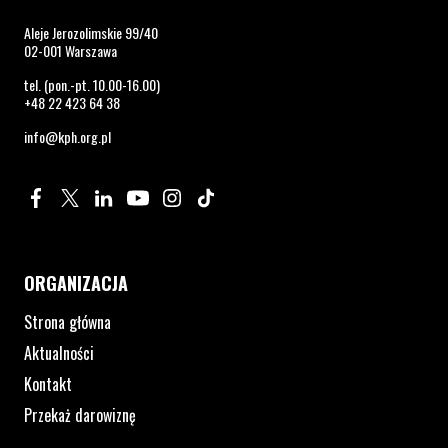
Aleje Jerozolimskie 99/40
02-001 Warszawa
tel. (pon.-pt. 10.00-16.00)
+48 22 423 64 38
info@kph.org.pl
Profil na Facebook. Strona otwiera się w nowym oknie.
Profil na Twitter. Strona otwiera się w nowym oknie.
Profil na LinkedIn. Strona otwiera się w nowym oknie.
Profil na YouTube. Strona otwiera się w nowym 
Profil na Instagram. Strona otwiera się 
Profil na Tiktok. Strona otwiera się
ORGANIZACJA
Strona główna
Aktualności
Kontakt
Przekaż darowiznę