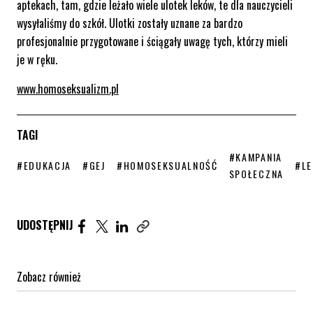
aptekach, tam, gdzie leżało wiele ulotek leków, te dla nauczycieli
wysyłaliśmy do szkół. Ulotki zostały uznane za bardzo
profesjonalnie przygotowane i ściągały uwagę tych, którzy mieli
je w ręku.
www.homoseksualizm.pl
TAGI
STRONA TAGU WP
#KAMPANIA
STRONA TAGU WPISÓW
STRONA TAGU WPISÓW
STRONA TAGU WPISÓW
STR
#EDUKACJA
#GEJ
#HOMOSEKSUALNOŚĆ
#LE
SPOŁECZNA
Udostępnij artykuł na Facebook. Strona otwiera się 
Udostępnij artykuł na Twitter. Strona otwiera s
Udostępnij artykuł na Linkedin. Strona otw
UDOSTĘPNIJ
Zobacz również