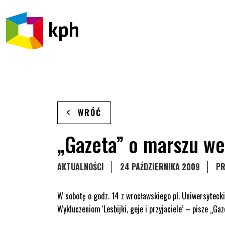
PRZEJDŹ DO TREŚCI
WRÓĆ
„Gazeta” o marszu w
STRONA KATEGORII WPISÓW
AKTUALNOŚCI
24 PAŹDZIERNIKA 2009
PR
W sobotę o godz. 14 z wrocławskiego pl. Uniwersyteck
Wykluczeniom 'Lesbijki, geje i przyjaciele’ – pisze „Ga