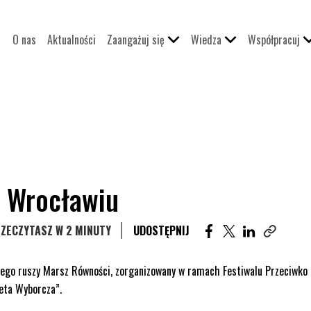
O nas
Aktualności
Zaangażuj się
Wiedza
Współpracuj
e Wrocławiu
UDOSTĘPNIJ ARTYKU
UDOSTĘPNIJ AR
UDOSTĘPNIJ
ZECZYTASZ W 2 MINUTY
UDOSTĘPNIJ
Skopiuj li
iego ruszy Marsz Równości, zorganizowany w ramach Festiwalu Przeciwko
zeta Wyborcza”.