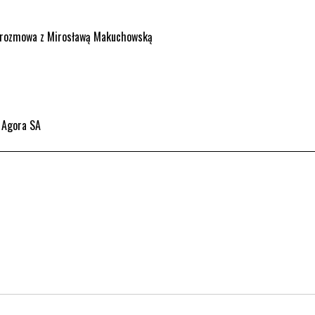
 – rozmowa z Mirosławą Makuchowską
© Agora SA
rona otwiera się w nowym oknie.
. Strona otwiera się w nowym oknie.
kedin. Strona otwiera się w nowym oknie.