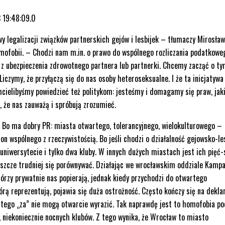
 19:48:09.0
y legalizacji związków partnerskich gejów i lesbijek – tłumaczy Mirosła
fobii. – Chodzi nam m.in. o prawo do wspólnego rozliczania podatkowe
a z ubezpieczenia zdrowotnego partnera lub partnerki. Chcemy zacząć o t
Liczymy, że przyłączą się do nas osoby heteroseksualne. I że ta inicjatywa
Chcielibyśmy powiedzieć też politykom: jesteśmy i domagamy się praw, jak
, że nas zauważą i spróbują zrozumieć.
 Bo ma dobry PR: miasta otwartego, tolerancyjnego, wielokulturowego –
wspólnego z rzeczywistością. Bo jeśli chodzi o działalność gejowsko-les
a uniwersytecie i tylko dwa kluby. W innych dużych miastach jest ich pięć-
jeszcze trudniej się porównywać. Działając we wrocławskim oddziale Kampa
órzy prywatnie nas popierają, jednak kiedy przychodzi do otwartego
órą reprezentują, pojawia się duża ostrożność. Często kończy się na deklar
h tego „za” nie mogą otwarcie wyrazić. Tak naprawdę jest to homofobia p
ń, niekoniecznie nocnych klubów. Z tego wynika, że Wrocław to miasto