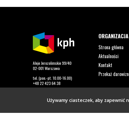
ORGANIZACJA
Strona główna
Aktualności
Aleje Jerozolimskie 99/40
Kontakt
02-001 Warszawa
Przekaż darowizn
tel. (pon.-pt. 10.00-16.00)
+48 22 423 64 38
info@kph.org.pl
Używamy ciasteczek, aby zapewnić na
Profil na Facebook. Strona otwiera się w nowym o
Profil na Twitter. Strona otwiera się w now
Profil na LinkedIn. Strona otwiera się
Profil na YouTube. Strona otwier
Profil na Instagram. Stron
Profil na Tiktok. Str