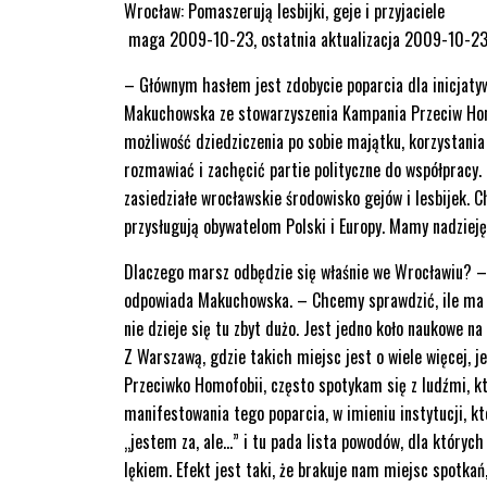
Wrocław: Pomaszerują lesbijki, geje i przyjaciele
maga 2009-10-23, ostatnia aktualizacja 2009-10-23
– Głównym hasłem jest zdobycie poparcia dla inicjatyw
Makuchowska ze stowarzyszenia Kampania Przeciw Homo
możliwość dziedziczenia po sobie majątku, korzystani
rozmawiać i zachęcić partie polityczne do współpracy. 
zasiedziałe wrocławskie środowisko gejów i lesbijek. 
przysługują obywatelom Polski i Europy. Mamy nadzieję
Dlaczego marsz odbędzie się właśnie we Wrocławiu? –
odpowiada Makuchowska. – Chcemy sprawdzić, ile ma on 
nie dzieje się tu zbyt dużo. Jest jedno koło naukowe n
Z Warszawą, gdzie takich miejsc jest o wiele więcej, 
Przeciwko Homofobii, często spotykam się z ludźmi, kt
manifestowania tego poparcia, w imieniu instytucji, kt
„jestem za, ale…” i tu pada lista powodów, dla któryc
lękiem. Efekt jest taki, że brakuje nam miejsc spotka