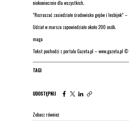
niekoniecznie dla wszystkich.
”Rozruszać zasiedziałe środowisko gejów i lesbijek”
Udział w marszu zapowiedziało około 200 osób.
maga
Tekst pochodzi z portalu Gazeta.pl – www.gazeta.pl 
TAGI
Udostępnij artykuł na Facebook. St
Udostępnij artykuł na Twitter
Udostępnij artykuł na Lin
UDOSTĘPNIJ
Zobacz również