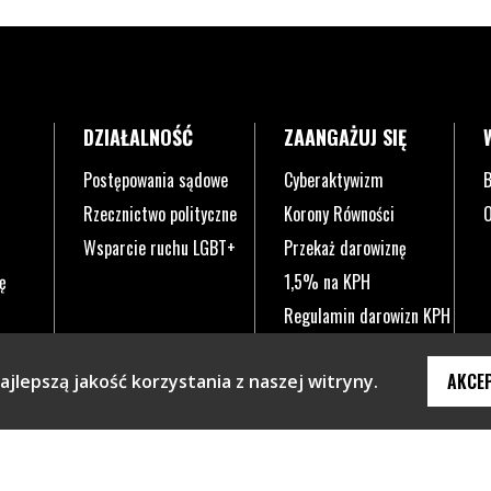
DZIAŁALNOŚĆ
ZAANGAŻUJ SIĘ
Postępowania sądowe
Cyberaktywizm
B
Rzecznictwo polityczne
Korony Równości
O
Wsparcie ruchu LGBT+
Przekaż darowiznę
ę
1,5% na KPH
Regulamin darowizn KPH
AKCE
jlepszą jakość korzystania z naszej witryny.
knie.
ym oknie.
 w nowym oknie.
a się w nowym oknie.
a otwiera się w nowym oknie.
ona otwiera się w nowym oknie.