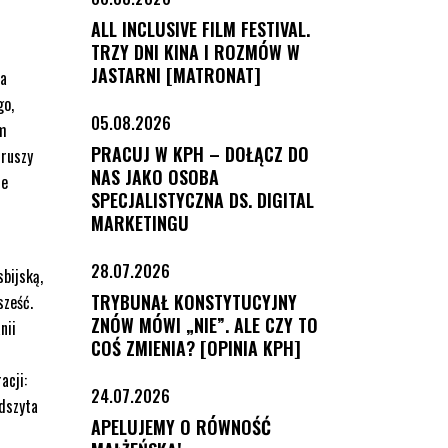
ALL INCLUSIVE FILM FESTIVAL.
TRZY DNI KINA I ROZMÓW W
JASTARNI [MATRONAT]
wa
go,
05.08.2026
ym
PRACUJ W KPH – DOŁĄCZ DO
 ruszy
NAS JAKO OSOBA
ie
SPECJALISTYCZNA DS. DIGITAL
MARKETINGU
28.07.2026
bijską,
TRYBUNAŁ KONSTYTUCYJNY
sześć.
ZNÓW MÓWI „NIE”. ALE CZY TO
nii
COŚ ZMIENIA? [OPINIA KPH]
acji:
24.07.2026
odszyta
APELUJEMY O RÓWNOŚĆ