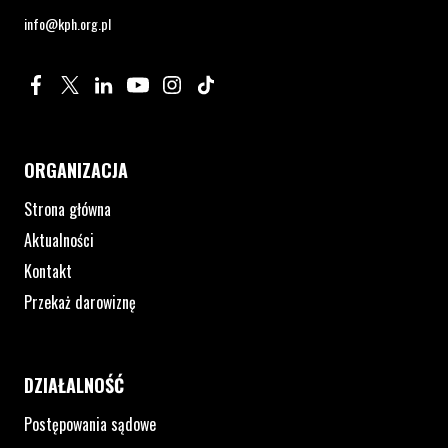
info@kph.org.pl
Profil na Facebook. Strona otwiera się w nowym oknie.
Profil na Twitter. Strona otwiera się w nowym oknie.
Profil na LinkedIn. Strona otwiera się w nowym oknie.
Profil na YouTube. Strona otwiera się w nowym 
Profil na Instagram. Strona otwiera się 
Profil na Tiktok. Strona otwiera się
ORGANIZACJA
Strona główna
Aktualności
Kontakt
Przekaż darowiznę
DZIAŁALNOŚĆ
Postępowania sądowe