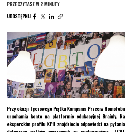
PRZECZYTASZ W 2 MINUTY
UDOSTĘPNIJ ARTYKUŁ NA FACEBOOK. STRONA O
UDOSTĘPNIJ ARTYKUŁ NA TWITTER. STRONA
UDOSTĘPNIJ ARTYKUŁ NA LINKEDIN. S
UDOSTĘPNIJ
Skopiuj link tego artykułu
Przy okazji Tęczowego Piątku Kampania Przeciw Homofobii
uruchamia konto na
platformie edukacyjnej Brainly
. Na
eksperckim profilu KPH znajdziecie odpowiedzi na pytania
dotyczące wątków związanych ze społecznością LGBT