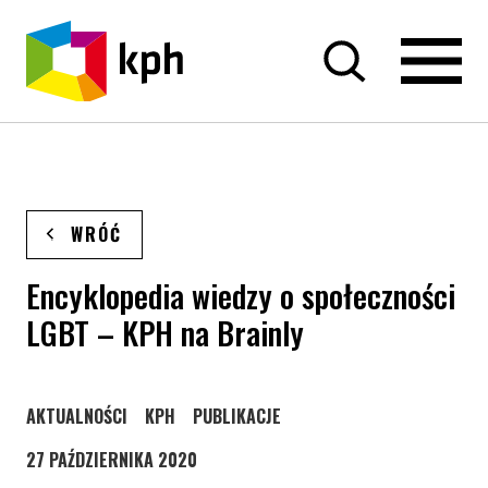
PRZEJDŹ DO TREŚCI
WRÓĆ
Encyklopedia wiedzy o społeczności
LGBT – KPH na Brainly
STRONA KATEGORII WPISÓW
STRONA KATEGORII WPISÓW
STRONA KATEGORII WPISÓW
AKTUALNOŚCI
KPH
PUBLIKACJE
27 PAŹDZIERNIKA 2020