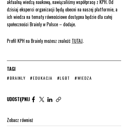
aktualną wiedzą naukową, nawiązaliśmy współpracę z KPH. Od
dzisiaj eksperci organizacji będą obecni na naszej platformie, a
ich wiedza na tematy równościowe dostępna będzie dla całej
społeczności Brainly w Polsce – dodaje.
Profil KPH na Brainly możesz znaleźć
TUTAJ
.
TAGI
STRONA TAGU WPISÓW
STRONA TAGU WPISÓW
STRONA TAGU WPISÓW
STRONA TAGU WPISÓW
#BRAINLY
#EDUKACJA
#LGBT
#WIEDZA
Udostępnij artykuł na Facebook. Strona otwiera się 
Udostępnij artykuł na Twitter. Strona otwiera s
Udostępnij artykuł na Linkedin. Strona otw
UDOSTĘPNIJ
Zobacz również