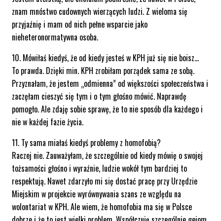
znam mnóstwo cudownych wierzących ludzi. Z wieloma się
przyjaźnię i mam od nich pełne wsparcie jako
nieheteronormatywna osoba.
10. Mówiłaś kiedyś, że od kiedy jesteś w KPH już się nie boisz…
To prawda. Dzięki min. KPH zrobiłam porządek sama ze sobą.
Przyznałam, że jestem „odmienna” od większości społeczeństwa i
zaczęłam cieszyć się tym i o tym głośno mówić. Naprawdę
pomogło. Ale zdaję sobie sprawę, że to nie sposób dla każdego i
nie w każdej fazie życia.
11. Ty sama miałaś kiedyś problemy z homofobią?
Raczej nie. Zauważyłam, że szczególnie od kiedy mówię o swojej
tożsamości głośno i wyraźnie, ludzie wokół tym bardziej to
respektują. Nawet zdarzyło mi się dostać pracę przy Urzędzie
Miejskim w projekcie wyrównywania szans ze względu na
wolontariat w KPH. Ale wiem, że homofobia ma się w Polsce
dobrze i że to jest wielki problem. Współczuję szczególnie gejom,