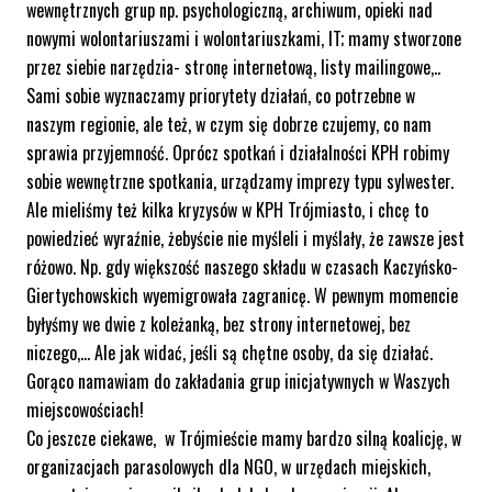
wewnętrznych grup np. psychologiczną, archiwum, opieki nad
nowymi wolontariuszami i wolontariuszkami, IT; mamy stworzone
przez siebie narzędzia- stronę internetową, listy mailingowe,..
Sami sobie wyznaczamy priorytety działań, co potrzebne w
naszym regionie, ale też, w czym się dobrze czujemy, co nam
sprawia przyjemność. Oprócz spotkań i działalności KPH robimy
sobie wewnętrzne spotkania, urządzamy imprezy typu sylwester.
Ale mieliśmy też kilka kryzysów w KPH Trójmiasto, i chcę to
powiedzieć wyraźnie, żebyście nie myśleli i myślały, że zawsze jest
różowo. Np. gdy większość naszego składu w czasach Kaczyńsko-
Giertychowskich wyemigrowała zagranicę. W pewnym momencie
byłyśmy we dwie z koleżanką, bez strony internetowej, bez
niczego,… Ale jak widać, jeśli są chętne osoby, da się działać.
Gorąco namawiam do zakładania grup inicjatywnych w Waszych
miejscowościach!
Co jeszcze ciekawe, w Trójmieście mamy bardzo silną koalicję, w
organizacjach parasolowych dla NGO, w urzędach miejskich,