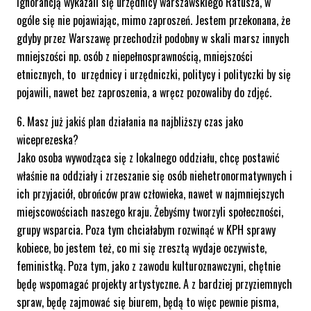
ignorancją wykazali się urzędnicy warszawskiego Ratusza, w
ogóle się nie pojawiając, mimo zaproszeń. Jestem przekonana, że
gdyby przez Warszawę przechodził podobny w skali marsz innych
mniejszości np. osób z niepełnosprawnością, mniejszości
etnicznych, to urzędnicy i urzędniczki, politycy i polityczki by się
pojawili, nawet bez zaproszenia, a wręcz pozowaliby do zdjęć.
6. Masz już jakiś plan działania na najbliższy czas jako
wiceprezeska?
Jako osoba wywodząca się z lokalnego oddziału, chcę postawić
właśnie na oddziały i zrzeszanie się osób niehetronormatywnych i
ich przyjaciół, obrońców praw człowieka, nawet w najmniejszych
miejscowościach naszego kraju. Żebyśmy tworzyli społeczności,
grupy wsparcia. Poza tym chciałabym rozwinąć w KPH sprawy
kobiece, bo jestem też, co mi się zresztą wydaje oczywiste,
feministką. Poza tym, jako z zawodu kulturoznawczyni, chętnie
będę wspomagać projekty artystyczne. A z bardziej przyziemnych
spraw, będę zajmować się biurem, będą to więc pewnie pisma,