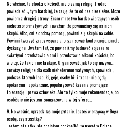
No właśnie, tu chodzi o kościół, nie o samą religię. Trudno
powiedzieć…, tym bardziej, że czuję, że to od nas niezależne. Może
powiem z drugiej strony. Znam mnóstwo bardzo wierzących osób
nieheteronormatywnych i uważam, że powinniśmy się na nich
skupić. Albo, oni z drobną pomocą, powinni się skupić na sobie.
Powinni tworzyć grupy wsparcia, organizować konferencje, panele
dyskusyjne. Uważam też, że powinniśmy budować sojusze ze
światłymi przedstawicielami i przedstawicielkami kościoła, bo
wierzę, że takich nie brakuje. Organizować, jak to się nazywa…,
serwisy religijne dla osób nieheteronormatywnych, spowiedzi,
podczas których lesbijki, geje, osoby bi- i trans- nie będą
upokarzani i upokarzane, popularyzować kazania promujące
tolerancję i prawa człowieka. Ale to tylko moje rekomendacje, bo
osobiście nie jestem zaangażowana w tej sferze…
9. No właśnie, uprzedziłaś moje pytanie. Jesteś wierzącaą w Boga
osobą, czy ateistką?
Jestem ateistką, ale chciałam podkreślić, że nawet w Polsce,