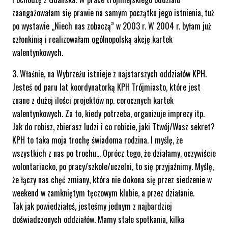
zaangażowałam się prawie na samym początku jego istnienia, tuż
po wystawie „Niech nas zobaczą” w 2003 r. W 2004 r. byłam już
członkinią i realizowałam ogólnopolską akcję kartek
walentynkowych.
3. Właśnie, na Wybrzeżu istnieje z najstarszych oddziałów KPH.
Jesteś od paru lat koordynatorką KPH Trójmiasto, które jest
znane z dużej ilości projektów np. corocznych kartek
walentynkowych. Za to, kiedy potrzeba, organizuje imprezy itp.
Jak do robisz, zbierasz ludzi i co robicie, jaki Ttwój/Wasz sekret?
KPH to taka moja trochę świadoma rodzina. I myślę, że
wszystkich z nas po trochu… Oprócz tego, że działamy, oczywiście
wolontariacko, po pracy/szkole/uczelni, to się przyjaźnimy. Myślę,
że łączy nas chęć zmiany, która nie dokona się przez siedzenie w
weekend w zamkniętym tęczowym klubie, a przez działanie.
Tak jak powiedziałeś, jesteśmy jednym z najbardziej
doświadczonych oddziałów. Mamy stałe spotkania, kilka