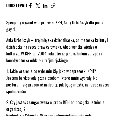
UDOSTĘPNIJ ARTYKUŁ NA FACEBOOK. STRONA O
UDOSTĘPNIJ ARTYKUŁ NA TWITTER. STRONA
UDOSTĘPNIJ ARTYKUŁ NA LINKEDIN. S
UDOSTĘPNIJ
Skopiuj link tego artykułu
Specjalny wywiad wiceprezeski KPH, Anny Urbańczyk dla portalu
gay.pl.
Ania Urbańczyk – trójmiejska dziennikarka, animatorka kultury i
działaczka na rzecz praw człowieka. Absolwentka wiedzy o
kulturze. W KPH od 2004 roku, teraz jako członkini zarządu i
koordynatorka oddziału trójmiejskiego.
1. Jakie wrażenie po wybraniu Cię jako wiceprezeski KPH?
Jestem bardzo wdzięczna osobom, które mnie wybrały. No i
postaram się pracować najlepiej, jak będę mogła, na rzecz naszej
społeczności.
2. Czy jesteś zaangażowana w pracę KPH od początku istnienia
organizacji?
Pochodzę z Gdańska. W prace trójmiejskiego oddziału