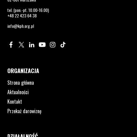
tel. (pon.-pt. 10.00-16.00)
+48 22 423 64 38
info@kph.org.pl
Profil na Facebook. Strona otwiera się w nowym oknie.
Profil na Twitter. Strona otwiera się w nowym oknie.
Profil na LinkedIn. Strona otwiera się w nowym oknie.
Profil na YouTube. Strona otwiera się w nowym 
Profil na Instagram. Strona otwiera się 
Profil na Tiktok. Strona otwiera się
ORGANIZACJA
Strona główna
Aktualności
Kontakt
Przekaż darowiznę
DZIAŁALNOŚĆ