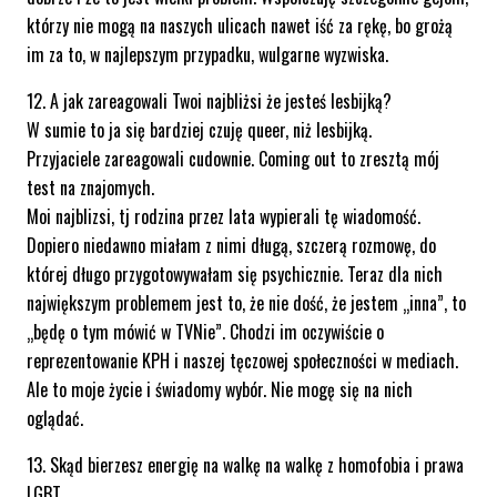
którzy nie mogą na naszych ulicach nawet iść za rękę, bo grożą
im za to, w najlepszym przypadku, wulgarne wyzwiska.
12. A jak zareagowali Twoi najbliżsi że jesteś lesbijką?
W sumie to ja się bardziej czuję queer, niż lesbijką.
Przyjaciele zareagowali cudownie. Coming out to zresztą mój
test na znajomych.
Moi najblizsi, tj rodzina przez lata wypierali tę wiadomość.
Dopiero niedawno miałam z nimi długą, szczerą rozmowę, do
której długo przygotowywałam się psychicznie. Teraz dla nich
największym problemem jest to, że nie dość, że jestem „inna”, to
„będę o tym mówić w TVNie”. Chodzi im oczywiście o
reprezentowanie KPH i naszej tęczowej społeczności w mediach.
Ale to moje życie i świadomy wybór. Nie mogę się na nich
oglądać.
13. Skąd bierzesz energię na walkę na walkę z homofobia i prawa
LGBT.