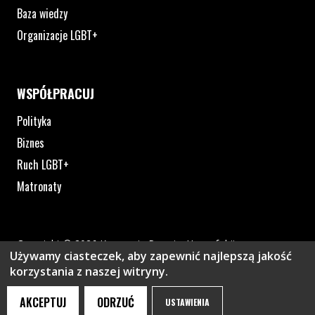
Baza wiedzy
Organizacje LGBT+
WSPÓŁPRACUJ
Polityka
Biznes
Ruch LGBT+
Matronaty
Copyright © 2026 Kampania Przeciw Homofobii
Używamy ciasteczek, aby zapewnić najlepszą jakość
Polityka prywatności
korzystania z naszej witryny.
Plik pdf otworzy się w nowym oknie lub zostanie pobrany na twoj
Strona otwiera si
AKCEPTUJ
ODRZUĆ
USTAWIENIA