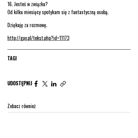
16. Jesteś w związku?
Od kilku miesięcy spotykam się z fantastyczną osobą.
Dziękuję za rozmowę.
http://gay.pl/tekst.php?id=11173
TAGI
Udostępnij artykuł na Facebook. Strona otwiera się 
Udostępnij artykuł na Twitter. Strona otwiera s
Udostępnij artykuł na Linkedin. Strona otw
UDOSTĘPNIJ
Zobacz również