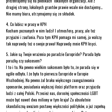
prezentujemy się na piknikach lokalnych organizacji. Ale z
drugiej strony, lokalnych grantów prawie wcale nie dostajemy…
Nie mamy biura, utrzymujemy się ze składek.
4. Co lubisz w pracy w KPH
Kocham poznanych w nim ludzi! I atmosferę, pracy, ale też
przyjaźni i zaufania. Poza tym KPH pomaga mi samej, ja walczę
tak naprawdę też o swoje prawa! Naprawdę mnie KPH kręci.
5. Jakie są Twoje wrażenia po paradzie Europride? Parada była
porażką czy sukcesem?
I to i to. Na pewno wielkim sukcesem było to, że parada się w
ogóle odbyła. I że była to pierwsza Europride w Europie
Wschodniej. Na pewno żal braku większego zaangażowania
sponsorów, posiadania większej ilości platform oraz przyjazdu
ludzi z całej Polski. Przecież nas, dorosłej społeczności LGBT
może być nawet dwa miliony w tym kraju! Za absolutnie
skandaliczną uważam postawę większości polityków, a już zupełną