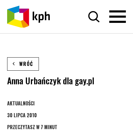
PRZEJDŹ DO TREŚCI
WRÓĆ
Anna Urbańczyk dla gay.pl
STRONA KATEGORII WPISÓW
AKTUALNOŚCI
30 LIPCA 2010
PRZECZYTASZ W 7 MINUT