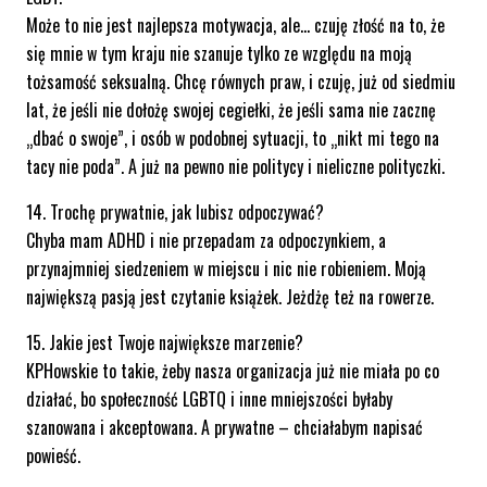
Może to nie jest najlepsza motywacja, ale… czuję złość na to, że
się mnie w tym kraju nie szanuje tylko ze względu na moją
tożsamość seksualną. Chcę równych praw, i czuję, już od siedmiu
lat, że jeśli nie dołożę swojej cegiełki, że jeśli sama nie zacznę
„dbać o swoje”, i osób w podobnej sytuacji, to „nikt mi tego na
tacy nie poda”. A już na pewno nie politycy i nieliczne polityczki.
14. Trochę prywatnie, jak lubisz odpoczywać?
Chyba mam ADHD i nie przepadam za odpoczynkiem, a
przynajmniej siedzeniem w miejscu i nic nie robieniem. Moją
największą pasją jest czytanie książek. Jeżdżę też na rowerze.
15. Jakie jest Twoje największe marzenie?
KPHowskie to takie, żeby nasza organizacja już nie miała po co
działać, bo społeczność LGBTQ i inne mniejszości byłaby
szanowana i akceptowana. A prywatne – chciałabym napisać
powieść.