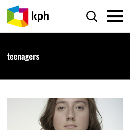
PRZEJDŹ DO TREŚCI
teenagers