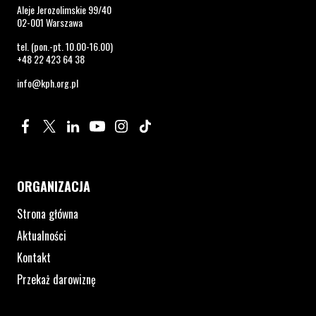
Aleje Jerozolimskie 99/40
02-001 Warszawa
tel. (pon.-pt. 10.00-16.00)
+48 22 423 64 38
info@kph.org.pl
Profil na Facebook. Strona otwiera się w nowym oknie.
Profil na Twitter. Strona otwiera się w nowym oknie.
Profil na LinkedIn. Strona otwiera się w nowym oknie.
Profil na YouTube. Strona otwiera się w nowym 
Profil na Instagram. Strona otwiera się 
Profil na Tiktok. Strona otwiera się
ORGANIZACJA
Strona główna
Aktualności
Kontakt
Przekaż darowiznę