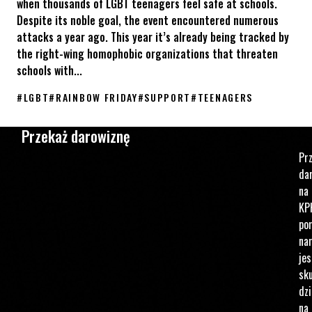
when thousands of LGBT teenagers feel safe at schools.
Despite its noble goal, the event encountered numerous
attacks a year ago. This year it’s already being tracked by
the right-wing homophobic organizations that threaten
schools with...
#
LGBT
#
RAINBOW FRIDAY
#
SUPPORT
#
TEENAGERS
The Rainbow Friday – a pro-LGBT event in Polish schools
Przekaż darowiznę
Pr
da
na
KP
po
na
jes
sku
dzi
na