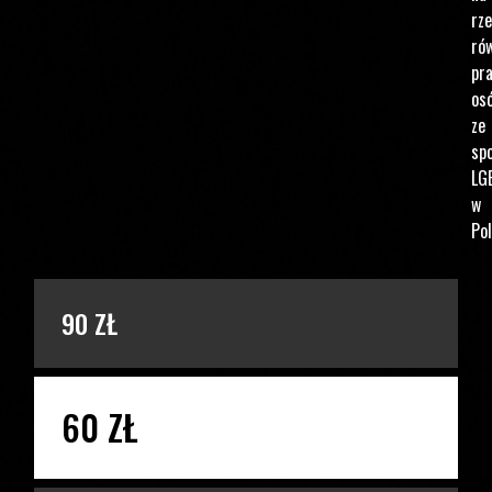
rz
ró
pr
os
ze
spo
LG
w
Pol
PODAJ KWOTĘ
90 ZŁ
60 ZŁ