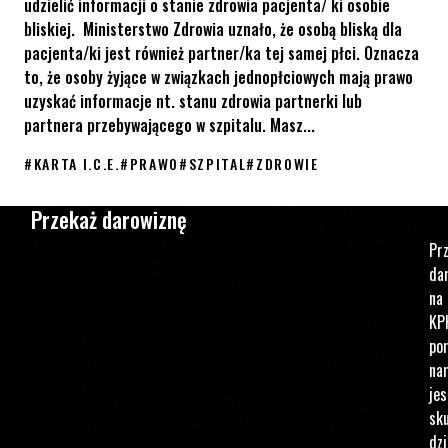
udzielić informacji o stanie zdrowia pacjenta/ ki osobie
bliskiej. Ministerstwo Zdrowia uznało, że osobą bliską dla
pacjenta/ki jest również partner/ka tej samej płci. Oznacza
to, że osoby żyjące w związkach jednopłciowych mają prawo
uzyskać informacje nt. stanu zdrowia partnerki lub
partnera przebywającego w szpitalu. Masz...
#
KARTA I.C.E.
#
PRAWO
#
SZPITAL
#
ZDROWIE
Masz prawo do informacji w szpitalu – wydrukuj Kartę I.C.E.
Przekaż darowiznę
Pr
da
na
KP
po
na
jes
sku
dzi