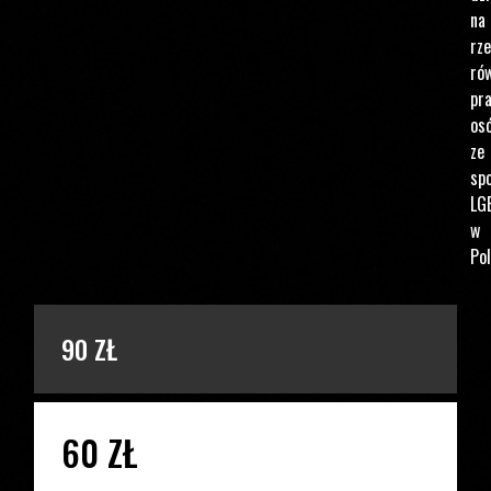
na
rz
ró
pr
os
ze
spo
LG
w
Pol
PODAJ KWOTĘ
90 ZŁ
60 ZŁ