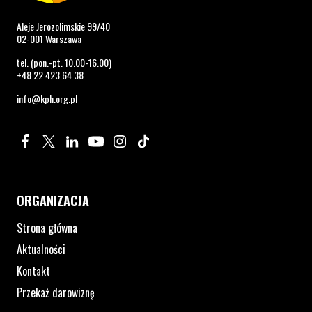
Aleje Jerozolimskie 99/40
02-001 Warszawa
tel. (pon.-pt. 10.00-16.00)
+48 22 423 64 38
info@kph.org.pl
Profil na Facebook. Strona otwiera się w nowym oknie.
Profil na Twitter. Strona otwiera się w nowym oknie.
Profil na LinkedIn. Strona otwiera się w nowym oknie.
Profil na YouTube. Strona otwiera się w nowym 
Profil na Instagram. Strona otwiera się 
Profil na Tiktok. Strona otwiera się
ORGANIZACJA
Strona główna
Aktualności
Kontakt
Przekaż darowiznę