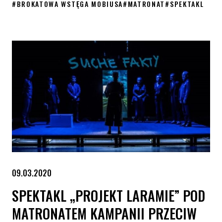
#
BROKATOWA WSTĘGA MOBIUSA
#
MATRONAT
#
SPEKTAKL
„Wieczór Trzech Króli albo co wolicie. Drag Kingi robią Szeksp
09.03.2020
SPEKTAKL „PROJEKT LARAMIE” POD
MATRONATEM KAMPANII PRZECIW