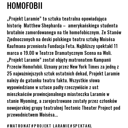
HOMOFOBII
„Projekt Laramie” to sztuka teatralna opowiadająca
historię Matthew Shepharda – amerykańskiego studenta
brutalnie zamordowanego na tle homofobicznym. Ze Stanów
Zjednoczonych na deski polskiego teatru sztukę Moisésa
Kaufmana przeniosła Fundacja Feta. Najbliższy spektakl 11
marca o 19.00 w Teatrze Dramatycznym Scena na Woli.
„Projekt Laramie” został objęty matronatem Kampanii
Przeciw Homofobii. Uznany przez New York Times za jedną z
25 najważniejszych sztuk ostatnich dekad, Projekt Laramie
należy do gatunku teatru faktu. Wszystkie słowa
wypowiedziane w sztuce padły rzeczywiście z ust
mieszkańców prowincjonalnego miasteczka Laramie w
stanie Wyoming, a zarejestrowane zostały przez członków
nowojorskiej grupy teatralnej Tectonic Theater Project pod
przewodnictwem Moisésa...
#
MATRONAT
#
PROJEKT LARAMIE
#
SPEKTAKL