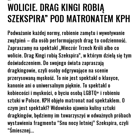
WOLICIE. DRAG KINGI ROBIĄ
SZEKSPIRA” POD MATRONATEM KPH
Podważanie każdej normy, robienie zamętu i wywoływanie
zwątpień – dla osób performujących drag to codzienność.
Zapraszamy na spektakl „Wieczór Trzech Króli albo co
wolicie. Drag Kingi robią Szekspira”, w którym dzielą się tym
doświadczeniem. Do swojego świata zapraszają
dragkingowie, czyli osoby odgrywające na scenie
przerysowaną męskość. To nie jest spektakl o klasyce,
kanonie ani o uniwersalnym pięknie. To spektakl o
kobiecości i męskości, o byciu osobą LGBTQ+ i robieniu
sztuki w Polsce. KPH objęło matronat nad spektaklem. O
czym jest spektakl? Widowisko ujawnia kulisy sztuki
dragkingów, będziemy im towarzyszyć w odważnych próbach
wystawienia fragmentu “Snu nocy letniej” Szekspira, czyli
“Śmiesznej...