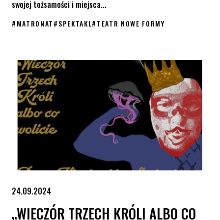
swojej tożsamości i miejsca...
#
MATRONAT
#
SPEKTAKL
#
TEATR NOWE FORMY
Sztuka „Nie kocham mojego syna” pod matronatem KPH
24.09.2024
„WIECZÓR TRZECH KRÓLI ALBO CO