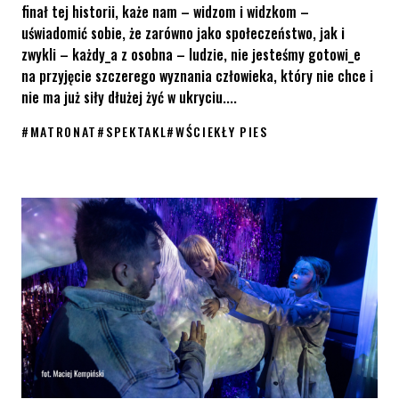
finał tej historii, każe nam – widzom i widzkom –
uświadomić sobie, że zarówno jako społeczeństwo, jak i
zwykli – każdy_a z osobna – ludzie, nie jesteśmy gotowi_e
na przyjęcie szczerego wyznania człowieka, który nie chce i
nie ma już siły dłużej żyć w ukryciu....
#
MATRONAT
#
SPEKTAKL
#
WŚCIEKŁY PIES
Spektakl „Wściekły pies” na motywach reportażu Wojciecha T