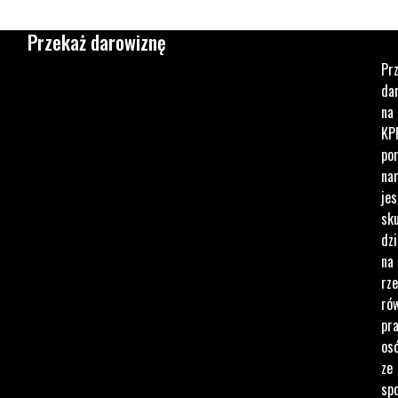
Spektakl „Projekt Laramie” pod matronatem Kampanii Przeciw
Przekaż darowiznę
Pr
da
na
KP
po
na
jes
sku
dzi
na
rz
ró
pr
os
ze
spo