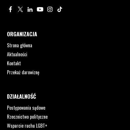
Profil na Facebook. Strona otwiera się w nowym oknie.
Profil na Twitter. Strona otwiera się w nowym oknie.
Profil na LinkedIn. Strona otwiera się w nowym oknie.
Profil na YouTube. Strona otwiera się w nowym 
Profil na Instagram. Strona otwiera się 
Profil na Tiktok. Strona otwiera się
ORGANIZACJA
Strona główna
Aktualności
Kontakt
Przekaż darowiznę
DZIAŁALNOŚĆ
Postępowania sądowe
Rzecznictwo polityczne
Wsparcie ruchu LGBT+