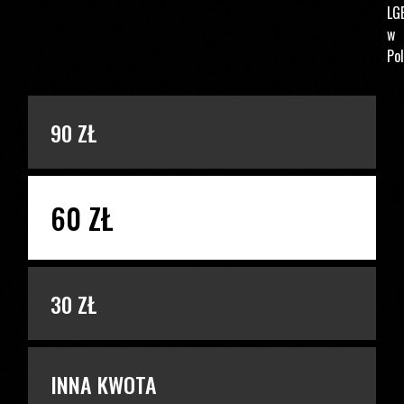
LG
w
Pol
PODAJ KWOTĘ
90 ZŁ
60 ZŁ
30 ZŁ
INNA KWOTA