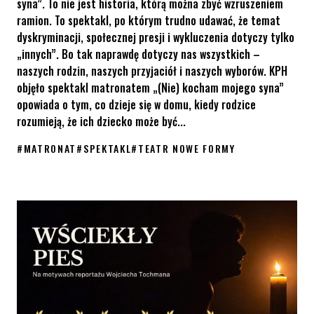
syna”. To nie jest historia, którą można zbyć wzruszeniem
ramion. To spektakl, po którym trudno udawać, że temat
dyskryminacji, społecznej presji i wykluczenia dotyczy tylko
„innych”. Bo tak naprawdę dotyczy nas wszystkich –
naszych rodzin, naszych przyjaciół i naszych wyborów. KPH
objęło spektakl matronatem „(Nie) kocham mojego syna”
opowiada o tym, co dzieje się w domu, kiedy rodzice
rozumieją, że ich dziecko może być...
#
MATRONAT
#
SPEKTAKL
#
TEATR NOWE FORMY
„(Nie) kocham mojego syna” – spektakl, który dotyczy nas ws