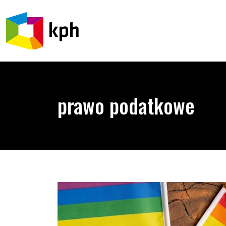
PRZEJDŹ DO TREŚCI
prawo podatkowe
Trybunał w Strasburgu sprawdzi czy polskie praw