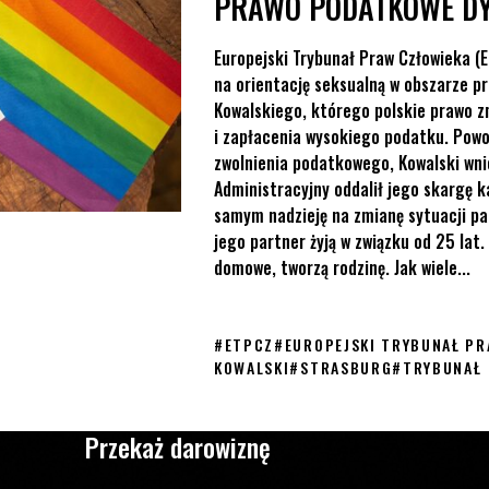
PRAWO PODATKOWE DY
Europejski Trybunał Praw Człowieka (
na orientację seksualną w obszarze p
Kowalskiego, którego polskie prawo z
i zapłacenia wysokiego podatku. Powoł
zwolnienia podatkowego, Kowalski wni
Administracyjny oddalił jego skargę k
samym nadzieję na zmianę sytuacji par 
jego partner żyją w związku od 25 la
domowe, tworzą rodzinę. Jak wiele...
#
ETPCZ
#
EUROPEJSKI TRYBUNAŁ PR
KOWALSKI
#
STRASBURG
#
TRYBUNAŁ
Przekaż darowiznę