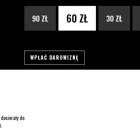
PODAJ KWOTĘ
60 ZŁ
90 ZŁ
30 ZŁ
WPŁAĆ DAROWIZNĘ
SWSDSD
 docierały do
i.