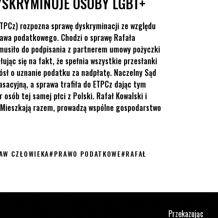
SKRYMINUJE OSOBY LGBT+
ETPCz) rozpozna sprawę dyskryminacji ze względu
rawa podatkowego. Chodzi o sprawę Rafała
musiło do podpisania z partnerem umowy pożyczki
ując się na fakt, że spełnia wszystkie przesłanki
ósł o uznanie podatku za nadpłatę. Naczelny Sąd
asacyjną, a sprawa trafiła do ETPCz dając tym
osób tej samej płci z Polski. Rafał Kowalski i
t. Mieszkają razem, prowadzą wspólne gospodarstwo
AW CZŁOWIEKA
#
PRAWO PODATKOWE
#
RAFAŁ
Przekazując