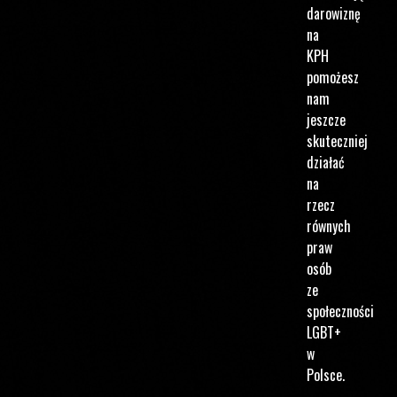
darowiznę
na
KPH
pomożesz
nam
jeszcze
skuteczniej
działać
na
rzecz
równych
praw
osób
ze
społeczności
LGBT+
w
Polsce.