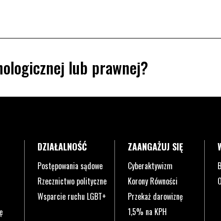
ologicznej lub prawnej?
DZIAŁALNOŚĆ
ZAANGAŻUJ SIĘ
Postępowania sądowe
Cyberaktywizm
B
Rzecznictwo polityczne
Korony Równości
O
Wsparcie ruchu LGBT+
Przekaż darowiznę
ę
1,5% na KPH