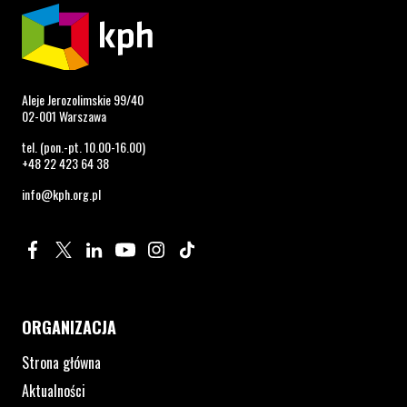
Aleje Jerozolimskie 99/40
02-001 Warszawa
tel. (pon.-pt. 10.00-16.00)
+48 22 423 64 38
info@kph.org.pl
Profil na Facebook. Strona otwiera się w nowym oknie.
Profil na Twitter. Strona otwiera się w nowym oknie.
Profil na LinkedIn. Strona otwiera się w nowym oknie.
Profil na YouTube. Strona otwiera się w nowym 
Profil na Instagram. Strona otwiera się 
Profil na Tiktok. Strona otwiera się
ORGANIZACJA
Strona główna
Aktualności