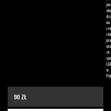
jes
sku
dzi
na
rz
ró
pr
os
ze
spo
LG
w
Pol
PODAJ KWOTĘ
90 ZŁ