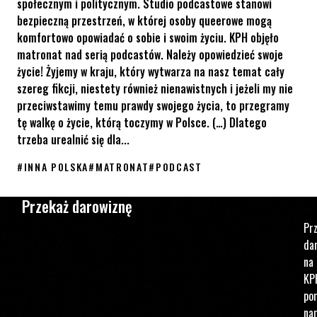
społecznym i politycznym. Studio podcastowe stanowi
bezpieczną przestrzeń, w której osoby queerowe mogą
komfortowo opowiadać o sobie i swoim życiu. KPH objęło
matronat nad serią podcastów. Należy opowiedzieć swoje
życie! Żyjemy w kraju, który wytwarza na nasz temat cały
szereg fikcji, niestety również nienawistnych i jeżeli my nie
przeciwstawimy temu prawdy swojego życia, to przegramy
tę walkę o życie, którą toczymy w Polsce. (…) Dlatego
trzeba urealnić się dla...
#
INNA POLSKA
#
MATRONAT
#
PODCAST
Podcast Inna Polska, czyli historie mówione osób z polskiej s
Przekaż darowiznę
Pr
da
na
KP
po
na