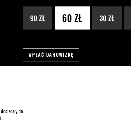
PODAJ KWOTĘ
60 ZŁ
90 ZŁ
30 ZŁ
WPŁAĆ DAROWIZNĘ
SWSDSD
 docierały do
i.