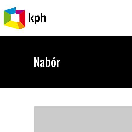
PRZEJDŹ DO TREŚCI
Nabór
Transpłciowa młodzież pod ochroną prawa – nabór