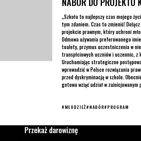
NABÓR DO PROJEKTU 
„Szkoła to najlepszy czas mojego życi
tym zdaniem. Czas to zmienić! Dołącz
projekcie prawnym, który uchroni mło
Odmowa używania preferowanego imien
toalety, przymus uczestniczenia w ni
transpłciowych uczniów i uczennic, z
Uruchamiając strategiczne postępowan
wprowadzić w Polsce rozwiązania praw
przed dyskryminacją w szkole. Obecni
gotowa wziąć udział w zainicjowanym p
#
MŁODZIEŻ
#
NABÓR
#
PROGRAM
Przekaż darowiznę