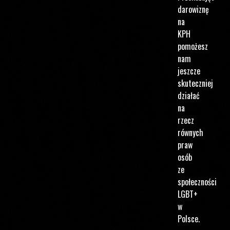
darowiznę
na
KPH
pomożesz
nam
jeszcze
skuteczniej
działać
na
rzecz
równych
praw
osób
ze
społeczności
LGBT+
w
Polsce.