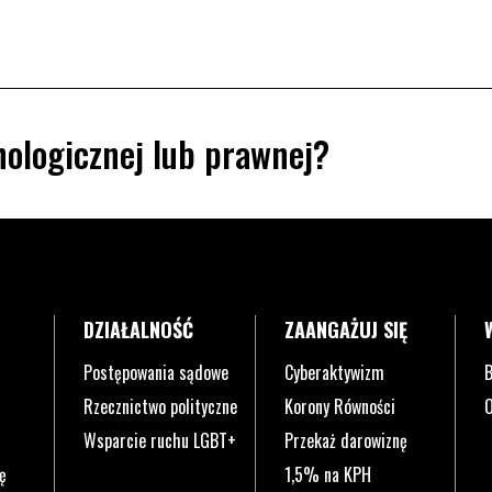
ologicznej lub prawnej?
DZIAŁALNOŚĆ
ZAANGAŻUJ SIĘ
Postępowania sądowe
Cyberaktywizm
B
Rzecznictwo polityczne
Korony Równości
O
Wsparcie ruchu LGBT+
Przekaż darowiznę
ę
1,5% na KPH