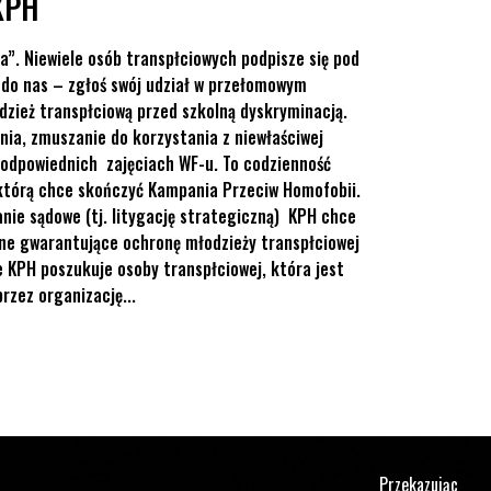
KPH
a”. Niewiele osób transpłciowych podpisze się pod
 do nas – zgłoś swój udział w przełomowym
dzież transpłciową przed szkolną dyskryminacją.
ia, zmuszanie do korzystania z niewłaściwej
eodpowiednich zajęciach WF-u. To codzienność
 którą chce skończyć Kampania Przeciw Homofobii.
ie sądowe (tj. litygację strategiczną) KPH chce
ne gwarantujące ochronę młodzieży transpłciowej
e KPH poszukuje osoby transpłciowej, która jest
rzez organizację...
Przekazując