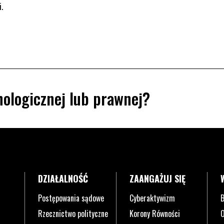
i.
ologicznej lub prawnej?
DZIAŁALNOŚĆ
ZAANGAŻUJ SIĘ
Postępowania sądowe
Cyberaktywizm
B
Rzecznictwo polityczne
Korony Równości
O