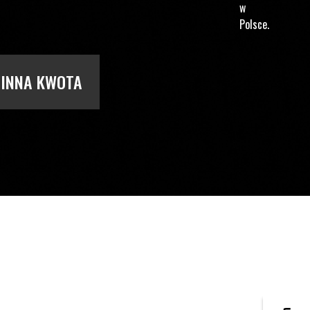
w
Polsce.
INNA KWOTA