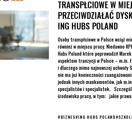
TRANSPŁCIOWE W MIEJ
PRZECIWDZIAŁAĆ DYSK
ING HUBS POLAND
Osoby transpłciowe w Polsce wciąż mie
również w miejscu pracy. Niedawno KP
Hubs Poland które poprowadził Mare
aspektom tranzycji w Polsce – m.in. 
i dlaczego mimo najnowszej uchwały S
nie ma już konieczności zaangażowani
jednak innych mankamentów, jak m.in
specjalistów i specjalistek. Szczeg
środowiska pracy, w tym: jakie prawa
#
BIZNES
#
ING HUBS POLAND
#
SZKOL