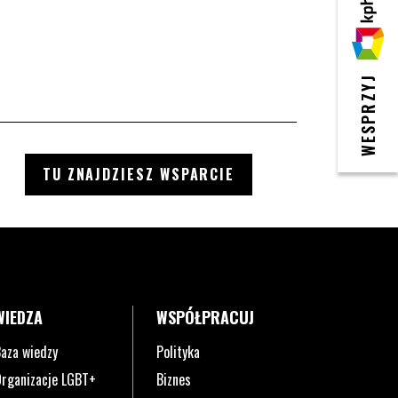
KPH
WESPRZYJ
TU ZNAJDZIESZ WSPARCIE
WIEDZA
WSPÓŁPRACUJ
aza wiedzy
Polityka
rganizacje LGBT+
Biznes