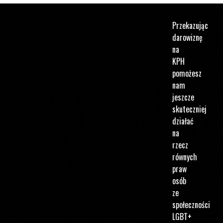
Przekazując
darowiznę
na
KPH
pomożesz
nam
jeszcze
skuteczniej
działać
na
rzecz
równych
praw
osób
ze
społeczności
LGBT+