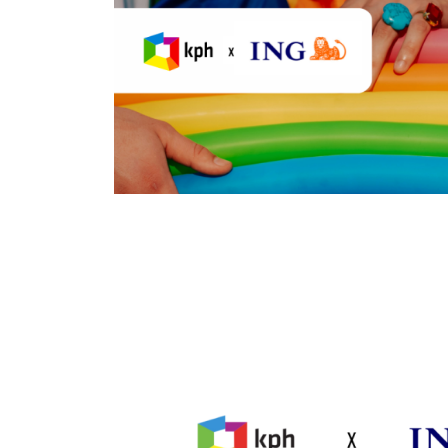
Z jakimi trudnościami mierzą się osoby transpłcio