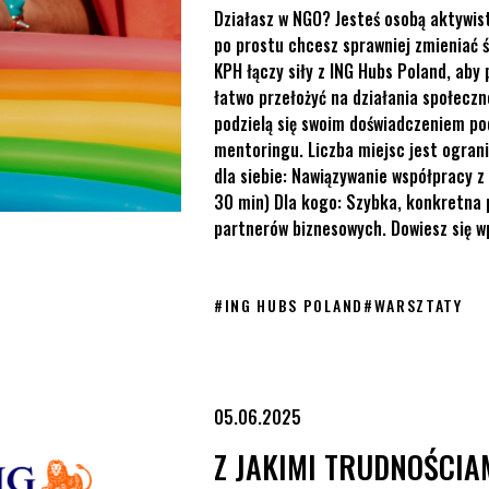
Działasz w NGO? Jesteś osobą aktywis
po prostu chcesz sprawniej zmieniać 
KPH łączy siły z ING Hubs Poland, aby
łatwo przełożyć na działania społeczn
podzielą się swoim doświadczeniem p
mentoringu. Liczba miejsc jest ograni
dla siebie: Nawiązywanie współpracy z 
30 min) Dla kogo: Szybka, konkretna 
partnerów biznesowych. Dowiesz się wp
#
ING HUBS POLAND
#
WARSZTATY
we w miejscu pracy i jak przeciwdziałać dyskryminacji? Szkolenie dl
05.06.2025
Z JAKIMI TRUDNOŚCIA