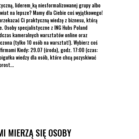
tyczną, liderem_ką niesformalizowanej grupy albo
świat na lepsze? Mamy dla Ciebie coś wyjątkowego!
 przekazać Ci praktyczną wiedzę z biznesu, którą
e. Osoby specjalistyczne z ING Hubs Poland
odczas kameralnych warsztatów online oraz
czona (tylko 10 osób na warsztat!). Wybierz coś
firmami Kiedy: 29.07 (środa), godz. 17:00 (czas:
pigułka wiedzy dla osób, które chcą pozyskiwać
rost...
a ING Hubs Poland
MI MIERZĄ SIĘ OSOBY