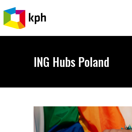
PRZEJDŹ DO TREŚCI
ING Hubs Poland
Bezpłatne warsztaty KPH x ING Hubs Poland!