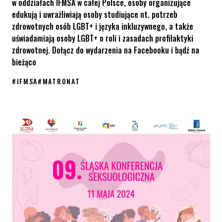
w oddziałach IFMSA w całej Polsce, osoby organizujące
edukują i uwrażliwiają osoby studiujące nt. potrzeb
zdrowotnych osób LGBT+ i języka inkluzywnego, a także
uświadamiają osoby LGBT+ o roli i zasadach profilaktyki
zdrowotnej. Dołącz do wydarzenia na Facebooku i bądź na
bieżąco
#
IFMSA
#
MATRONAT
Kampania „Queer Education” pod matronatem KPH