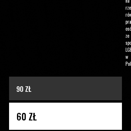
na
rz
ró
pr
os
ze
spo
LG
w
Pol
PODAJ KWOTĘ
90 ZŁ
60 ZŁ