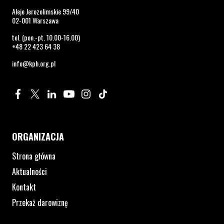
Aleje Jerozolimskie 99/40
02-001 Warszawa
tel. (pon.-pt. 10.00-16.00)
+48 22 423 64 38
info@kph.org.pl
Profil na Facebook. Strona otwiera się w nowym oknie.
Profil na Twitter. Strona otwiera się w nowym oknie.
Profil na LinkedIn. Strona otwiera się w nowym oknie.
Profil na YouTube. Strona otwiera się w nowym 
Profil na Instagram. Strona otwiera się 
Profil na Tiktok. Strona otwiera się
ORGANIZACJA
Strona główna
Aktualności
Kontakt
Przekaż darowiznę