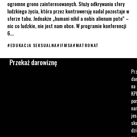
ogromne grono zainteresowanych. Służy odkrywaniu sfery
ludzkiego życia, która przez kontrowersję nadal pozostaje w
sferze tabu. Jednakże „humani nihil a nobis alienum puto” –
nic co ludzkie, nie jest nam obce. W programie konferencji
6...
#
EDUKACJA SEKSUALNA
#
IFMSA
#
MATRONAT
IX Śląska Konferencja Seksuologiczna pod matronatem KPH
Przekaż darowiznę
Pr
da
na
KP
po
na
jes
sku
dzi