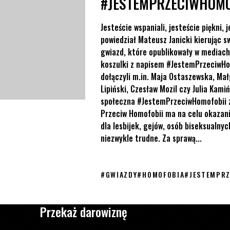
#JESTEMPRZECIWHOMO
Jesteście wspaniali, jesteście piękni,
powiedział Mateusz Janicki kierując s
gwiazd, które opublikowały w mediach
koszulki z napisem #JestemPrzeciwHom
dołączyli m.in. Maja Ostaszewska, Ma
Lipiński, Czesław Mozil czy Julia Kami
społeczna #JestemPrzeciwHomofobii z
Przeciw Homofobii ma na celu okazani
dla lesbijek, gejów, osób biseksualnyc
niezwykle trudne. Za sprawą...
#
GWIAZDY
#
HOMOFOBIA
#
JESTEMPR
Przekaż darowiznę