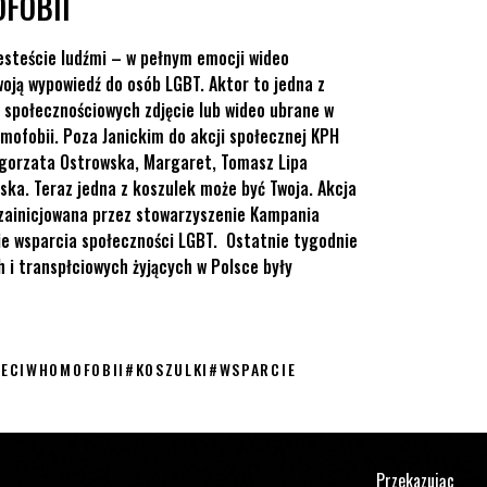
FOBII
 jesteście ludźmi – w pełnym emocji wideo
woją wypowiedź do osób LGBT. Aktor to jedna z
 społecznościowych zdjęcie lub wideo ubrane w
ofobii. Poza Janickim do akcji społecznej KPH
łgorzata Ostrowska, Margaret, Tomasz Lipa
ńska. Teraz jedna z koszulek może być Twoja. Akcja
ainicjowana przez stowarzyszenie Kampania
e wsparcia społeczności LGBT. Ostatnie tygodnie
h i transpłciowych żyjących w Polsce były
ZECIWHOMOFOBII
#
KOSZULKI
#
WSPARCIE
Przekazując