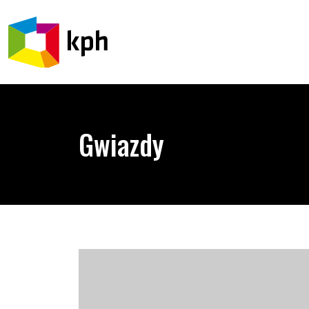
PRZEJDŹ DO TREŚCI
Gwiazdy
Gwiazdy w koszulkach #JestemPrzeciwHomofobii