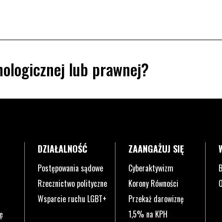
ologicznej lub prawnej?
DZIAŁALNOŚĆ
ZAANGAŻUJ SIĘ
Postępowania sądowe
Cyberaktywizm
B
Rzecznictwo polityczne
Korony Równości
O
Wsparcie ruchu LGBT+
Przekaż darowiznę
ę
1,5% na KPH