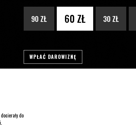
PODAJ KWOTĘ
60 ZŁ
90 ZŁ
30 ZŁ
WPŁAĆ DAROWIZNĘ
SWSDSD
 docierały do
i.